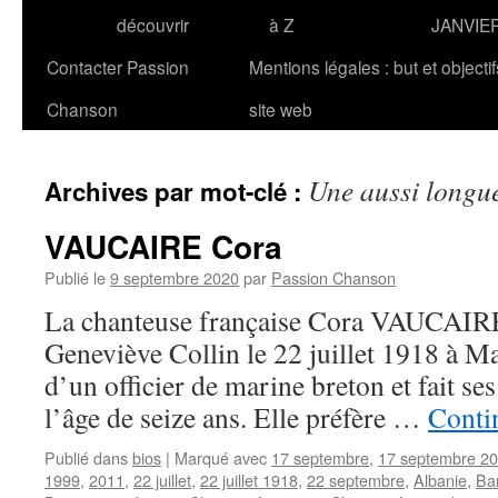
découvrir
à Z
JANVIE
Contacter Passion
Mentions légales : but et objecti
Chanson
site web
Une aussi longu
Archives par mot-clé :
VAUCAIRE Cora
Publié le
9 septembre 2020
par
Passion Chanson
La chanteuse française Cora VAUCAIRE
Geneviève Collin le 22 juillet 1918 à Mars
d’un officier de marine breton et fait ses
l’âge de seize ans. Elle préfère …
Contin
Publié dans
bios
|
Marqué avec
17 septembre
,
17 septembre 2
1999
,
2011
,
22 juillet
,
22 juillet 1918
,
22 septembre
,
Albanie
,
Ba