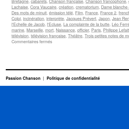
Bretagne
,
cabarets
,
Chanson française
,
Chanson francophone
,
Lachaise
,
Cora Vaucaire
,
création
,
crematorium
,
Dame blanche 
Des mots de minuit
,
émission télé
,
Film
,
France
,
France 2
,
frenc
Colpi
,
incinération
,
interprète
,
Jacques Prévert
,
Japon
,
Jean Ren
l'Echelle de Jacob
,
l'Ecluse
,
La complainte de la butte
,
Léo Ferr
marine
,
Marseille
,
mort
,
Naissance
,
officier
,
Paris
,
Philippe Lefait
télévision
,
télévision française
,
Théâtre
,
Trois petites notes de 
sur
Commentaires fermés
VAUCAIRE
Cora
Passion Chanson
Politique de confidentialité