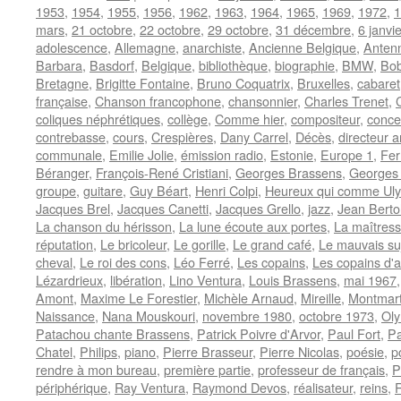
1953
,
1954
,
1955
,
1956
,
1962
,
1963
,
1964
,
1965
,
1969
,
1972
,
1
mars
,
21 octobre
,
22 octobre
,
29 octobre
,
31 décembre
,
6 janvie
adolescence
,
Allemagne
,
anarchiste
,
Ancienne Belgique
,
Anten
Barbara
,
Basdorf
,
Belgique
,
bibliothèque
,
biographie
,
BMW
,
Bob
Bretagne
,
Brigitte Fontaine
,
Bruno Coquatrix
,
Bruxelles
,
cabaret
française
,
Chanson francophone
,
chansonnier
,
Charles Trenet
,
coliques néphrétiques
,
collège
,
Comme hier
,
compositeur
,
conce
contrebasse
,
cours
,
Crespières
,
Dany Carrel
,
Décès
,
directeur a
communale
,
Emilie Jolie
,
émission radio
,
Estonie
,
Europe 1
,
Fer
Béranger
,
François-René Cristiani
,
Georges Brassens
,
Georges 
groupe
,
guitare
,
Guy Béart
,
Henri Colpi
,
Heureux qui comme Ul
Jacques Brel
,
Jacques Canetti
,
Jacques Grello
,
jazz
,
Jean Berto
La chanson du hérisson
,
La lune écoute aux portes
,
La maîtress
réputation
,
Le bricoleur
,
Le gorille
,
Le grand café
,
Le mauvais suj
cheval
,
Le roi des cons
,
Léo Ferré
,
Les copains
,
Les copains d'
Lézardrieux
,
libération
,
Lino Ventura
,
Louis Brassens
,
mai 1967
Amont
,
Maxime Le Forestier
,
Michèle Arnaud
,
Mireille
,
Montmar
Naissance
,
Nana Mouskouri
,
novembre 1980
,
octobre 1973
,
Ol
Patachou chante Brassens
,
Patrick Poivre d'Arvor
,
Paul Fort
,
Pa
Chatel
,
Philips
,
piano
,
Pierre Brasseur
,
Pierre Nicolas
,
poésie
,
p
rendre à mon bureau
,
première partie
,
professeur de français
,
P
périphérique
,
Ray Ventura
,
Raymond Devos
,
réalisateur
,
reins
,
R