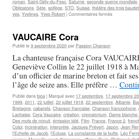
roman
,
Saint-Gély-du-Fesc
,
Saturne
,
seconde guerre mondiale
Obligatoire
,
Sète
,
solfège
,
STO
,
Suisse
,
théâtre des trois baude
sur
yés
,
Yvelines
,
Yves Robert
|
Commentaires fermés
BRASSENS
Georges
VAUCAIRE Cora
Publié le
9 septembre 2020
par
Passion Chanson
La chanteuse française Cora VAUCAIRE
Geneviève Collin le 22 juillet 1918 à Mars
d’un officier de marine breton et fait ses
l’âge de seize ans. Elle préfère …
Contin
Publié dans
bios
|
Marqué avec
17 septembre
,
17 septembre 2
1999
,
2011
,
22 juillet
,
22 juillet 1918
,
22 septembre
,
Albanie
,
Ba
Bretagne
,
cabarets
,
Chanson française
,
Chanson francophone
,
Lachaise
,
Cora Vaucaire
,
création
,
crematorium
,
Dame blanche 
Des mots de minuit
,
émission télé
,
Film
,
France
,
France 2
,
frenc
Colpi
,
incinération
,
interprète
,
Jacques Prévert
,
Japon
,
Jean Ren
l'Echelle de Jacob
,
l'Ecluse
,
La complainte de la butte
,
Léo Ferr