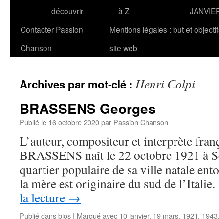
découvrir
à Z
JANVIE
Contacter Passion
Mentions légales : but et objecti
Chanson
site web
Henri Colpi
Archives par mot-clé :
BRASSENS Georges
Publié le
16 octobre 2020
par
Passion Chanson
L’auteur, compositeur et interprète fran
BRASSENS naît le 22 octobre 1921 à Sèt
quartier populaire de sa ville natale ent
la mère est originaire du sud de l’Itali
la lecture
→
Publié dans
bios
|
Marqué avec
10 janvier
,
19 mars
,
1921
,
1943