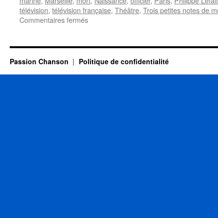
marine
,
Marseille
,
mort
,
Naissance
,
officier
,
Paris
,
Philippe Lefait
télévision
,
télévision française
,
Théâtre
,
Trois petites notes de 
sur
Commentaires fermés
VAUCAIRE
Cora
Passion Chanson
Politique de confidentialité