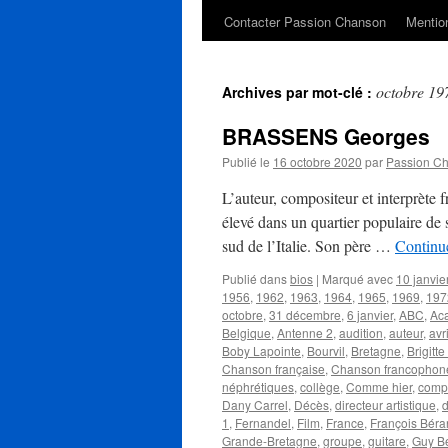
Contacter Passion Chanson
Mention
octobre 19
Archives par mot-clé :
BRASSENS Georges
Publié le
16 octobre 2020
par
Passion C
L’auteur, compositeur et interprète
élevé dans un quartier populaire de s
sud de l’Italie. Son père …
Continue
Publié dans
bios
|
Marqué avec
10 janvie
1956
,
1962
,
1963
,
1964
,
1965
,
1969
,
197
octobre
,
31 décembre
,
6 janvier
,
ABC
,
Ac
Belgique
,
Antenne 2
,
audition
,
auteur
,
avr
Boby Lapointe
,
Bourvil
,
Bretagne
,
Brigitt
Chanson française
,
Chanson francophon
néphrétiques
,
collège
,
Comme hier
,
compo
Dany Carrel
,
Décès
,
directeur artistique
,
1
,
Fernandel
,
Film
,
France
,
François Béra
Grande-Bretagne
,
groupe
,
guitare
,
Guy Bé