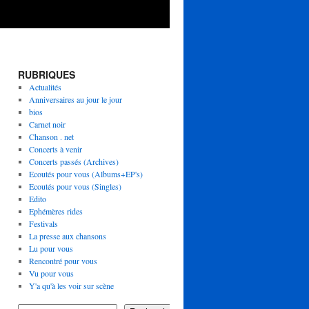
RUBRIQUES
Actualités
Anniversaires au jour le jour
bios
Carnet noir
Chanson . net
Concerts à venir
Concerts passés (Archives)
Ecoutés pour vous (Albums+EP's)
Ecoutés pour vous (Singles)
Edito
Ephémères rides
Festivals
La presse aux chansons
Lu pour vous
Rencontré pour vous
Vu pour vous
Y'a qu'à les voir sur scène