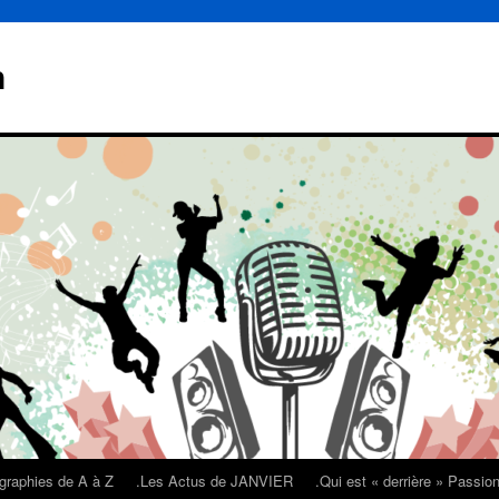
n
graphies de A à Z
.Les Actus de JANVIER
.Qui est « derrière » Passi