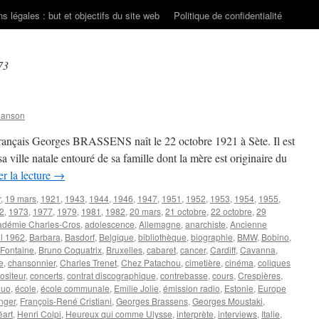
s légales : but et objectifs du site web
Politique de confidentialité
73
hanson
 français Georges BRASSENS naît le 22 octobre 1921 à Sète. Il est
a ville natale entouré de sa famille dont la mère est originaire du
r la lecture
→
r
,
19 mars
,
1921
,
1943
,
1944
,
1946
,
1947
,
1951
,
1952
,
1953
,
1954
,
1955
,
2
,
1973
,
1977
,
1979
,
1981
,
1982
,
20 mars
,
21 octobre
,
22 octobre
,
29
adémie Charles-Cros
,
adolescence
,
Allemagne
,
anarchiste
,
Ancienne
il 1962
,
Barbara
,
Basdorf
,
Belgique
,
bibliothèque
,
biographie
,
BMW
,
Bobino
,
e Fontaine
,
Bruno Coquatrix
,
Bruxelles
,
cabaret
,
cancer
,
Cardiff
,
Cavanna
,
e
,
chansonnier
,
Charles Trenet
,
Chez Patachou
,
cimetière
,
cinéma
,
coliques
siteur
,
concerts
,
contrat discographique
,
contrebasse
,
cours
,
Crespières
,
duo
,
école
,
école communale
,
Emilie Jolie
,
émission radio
,
Estonie
,
Europe
nger
,
François-René Cristiani
,
Georges Brassens
,
Georges Moustaki
,
art
,
Henri Colpi
,
Heureux qui comme Ulysse
,
interprète
,
interviews
,
Italie
,