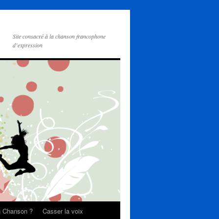
Site consacré à la chanson francophone
d’expression
on Chanson ?
Casser la voix