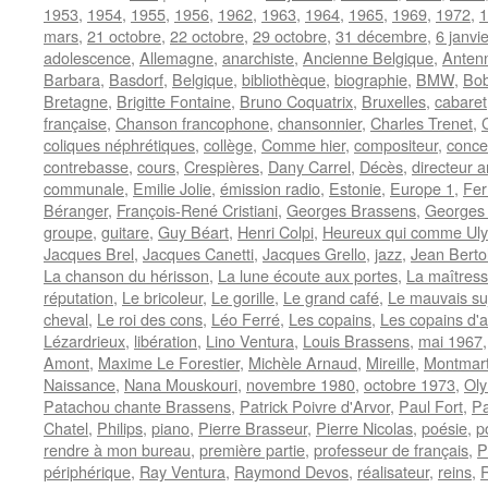
1953
,
1954
,
1955
,
1956
,
1962
,
1963
,
1964
,
1965
,
1969
,
1972
,
1
mars
,
21 octobre
,
22 octobre
,
29 octobre
,
31 décembre
,
6 janvie
adolescence
,
Allemagne
,
anarchiste
,
Ancienne Belgique
,
Anten
Barbara
,
Basdorf
,
Belgique
,
bibliothèque
,
biographie
,
BMW
,
Bob
Bretagne
,
Brigitte Fontaine
,
Bruno Coquatrix
,
Bruxelles
,
cabaret
française
,
Chanson francophone
,
chansonnier
,
Charles Trenet
,
coliques néphrétiques
,
collège
,
Comme hier
,
compositeur
,
conce
contrebasse
,
cours
,
Crespières
,
Dany Carrel
,
Décès
,
directeur a
communale
,
Emilie Jolie
,
émission radio
,
Estonie
,
Europe 1
,
Fer
Béranger
,
François-René Cristiani
,
Georges Brassens
,
Georges 
groupe
,
guitare
,
Guy Béart
,
Henri Colpi
,
Heureux qui comme Ul
Jacques Brel
,
Jacques Canetti
,
Jacques Grello
,
jazz
,
Jean Berto
La chanson du hérisson
,
La lune écoute aux portes
,
La maîtress
réputation
,
Le bricoleur
,
Le gorille
,
Le grand café
,
Le mauvais suj
cheval
,
Le roi des cons
,
Léo Ferré
,
Les copains
,
Les copains d'
Lézardrieux
,
libération
,
Lino Ventura
,
Louis Brassens
,
mai 1967
Amont
,
Maxime Le Forestier
,
Michèle Arnaud
,
Mireille
,
Montmar
Naissance
,
Nana Mouskouri
,
novembre 1980
,
octobre 1973
,
Ol
Patachou chante Brassens
,
Patrick Poivre d'Arvor
,
Paul Fort
,
Pa
Chatel
,
Philips
,
piano
,
Pierre Brasseur
,
Pierre Nicolas
,
poésie
,
p
rendre à mon bureau
,
première partie
,
professeur de français
,
P
périphérique
,
Ray Ventura
,
Raymond Devos
,
réalisateur
,
reins
,
R