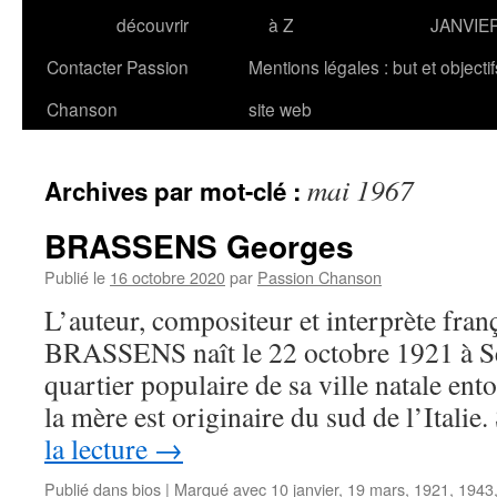
découvrir
à Z
JANVIE
Contacter Passion
Mentions légales : but et objecti
Chanson
site web
mai 1967
Archives par mot-clé :
BRASSENS Georges
Publié le
16 octobre 2020
par
Passion Chanson
L’auteur, compositeur et interprète fran
BRASSENS naît le 22 octobre 1921 à Sèt
quartier populaire de sa ville natale ent
la mère est originaire du sud de l’Itali
la lecture
→
Publié dans
bios
|
Marqué avec
10 janvier
,
19 mars
,
1921
,
1943