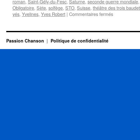
roman
,
Saint-Gély-du-Fesc
,
Saturne
,
seconde guerre mondiale
Obligatoire
,
Sète
,
solfège
,
STO
,
Suisse
,
théâtre des trois baude
sur
yés
,
Yvelines
,
Yves Robert
|
Commentaires fermés
BRASSENS
Georges
Passion Chanson
Politique de confidentialité