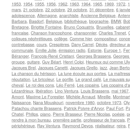
1953
,
1954
,
1955
,
1956
,
1962
,
1963
,
1964
,
1965
,
1969
,
1972
,
1
mars
,
21 octobre
,
22 octobre
,
29 octobre
,
31 décembre
,
6 janvie
adolescence
,
Allemagne
,
anarchiste
,
Ancienne Belgique
,
Anten
Barbara
,
Basdorf
,
Belgique
,
bibliothèque
,
biographie
,
BMW
,
Bob
Bretagne
,
Brigitte Fontaine
,
Bruno Coquatrix
,
Bruxelles
,
cabaret
française
,
Chanson francophone
,
chansonnier
,
Charles Trenet
,
coliques néphrétiques
,
collège
,
Comme hier
,
compositeur
,
conce
contrebasse
,
cours
,
Crespières
,
Dany Carrel
,
Décès
,
directeur a
communale
,
Emilie Jolie
,
émission radio
,
Estonie
,
Europe 1
,
Fer
Béranger
,
François-René Cristiani
,
Georges Brassens
,
Georges 
groupe
,
guitare
,
Guy Béart
,
Henri Colpi
,
Heureux qui comme Ul
Jacques Brel
,
Jacques Canetti
,
Jacques Grello
,
jazz
,
Jean Berto
La chanson du hérisson
,
La lune écoute aux portes
,
La maîtress
réputation
,
Le bricoleur
,
Le gorille
,
Le grand café
,
Le mauvais suj
cheval
,
Le roi des cons
,
Léo Ferré
,
Les copains
,
Les copains d'
Lézardrieux
,
libération
,
Lino Ventura
,
Louis Brassens
,
mai 1967
Amont
,
Maxime Le Forestier
,
Michèle Arnaud
,
Mireille
,
Montmar
Naissance
,
Nana Mouskouri
,
novembre 1980
,
octobre 1973
,
Ol
Patachou chante Brassens
,
Patrick Poivre d'Arvor
,
Paul Fort
,
Pa
Chatel
,
Philips
,
piano
,
Pierre Brasseur
,
Pierre Nicolas
,
poésie
,
p
rendre à mon bureau
,
première partie
,
professeur de français
,
P
périphérique
,
Ray Ventura
,
Raymond Devos
,
réalisateur
,
reins
,
R