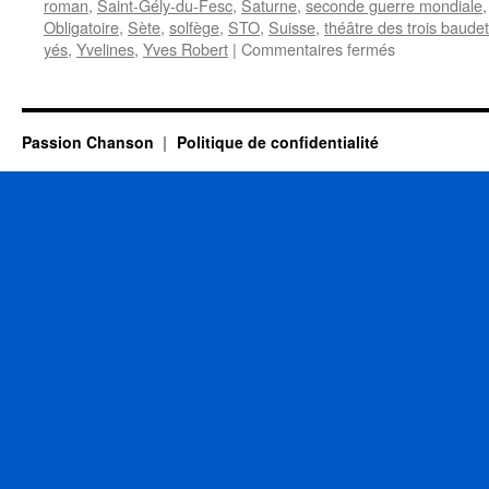
roman
,
Saint-Gély-du-Fesc
,
Saturne
,
seconde guerre mondiale
Obligatoire
,
Sète
,
solfège
,
STO
,
Suisse
,
théâtre des trois baude
sur
yés
,
Yvelines
,
Yves Robert
|
Commentaires fermés
BRASSENS
Georges
Passion Chanson
Politique de confidentialité