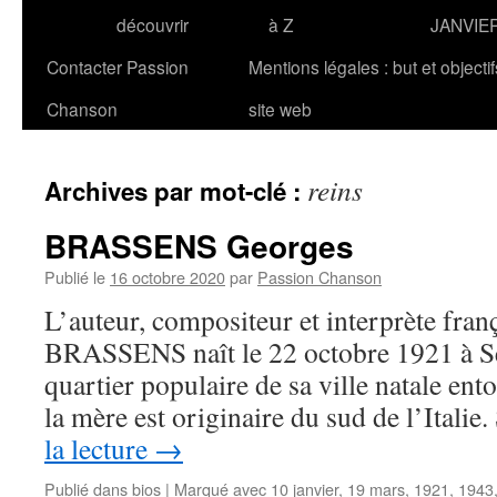
découvrir
à Z
JANVIE
Contacter Passion
Mentions légales : but et objecti
Chanson
site web
reins
Archives par mot-clé :
BRASSENS Georges
Publié le
16 octobre 2020
par
Passion Chanson
L’auteur, compositeur et interprète fran
BRASSENS naît le 22 octobre 1921 à Sèt
quartier populaire de sa ville natale ent
la mère est originaire du sud de l’Itali
la lecture
→
Publié dans
bios
|
Marqué avec
10 janvier
,
19 mars
,
1921
,
1943