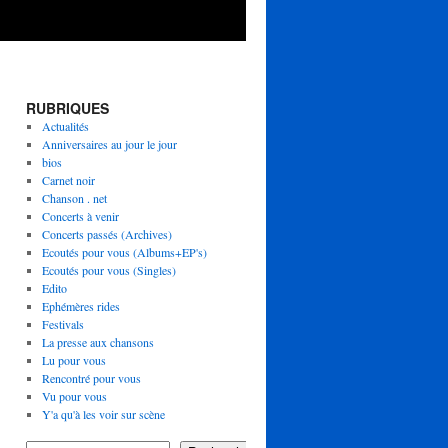
RUBRIQUES
Actualités
Anniversaires au jour le jour
bios
Carnet noir
Chanson . net
Concerts à venir
Concerts passés (Archives)
Ecoutés pour vous (Albums+EP's)
Ecoutés pour vous (Singles)
Edito
Ephémères rides
Festivals
La presse aux chansons
Lu pour vous
Rencontré pour vous
Vu pour vous
Y'a qu'à les voir sur scène