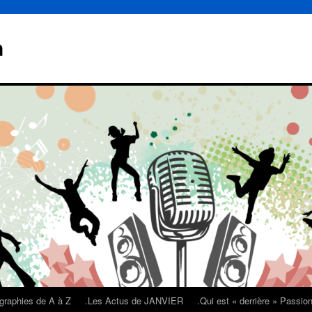
n
graphies de A à Z
.Les Actus de JANVIER
.Qui est « derrière » Passi