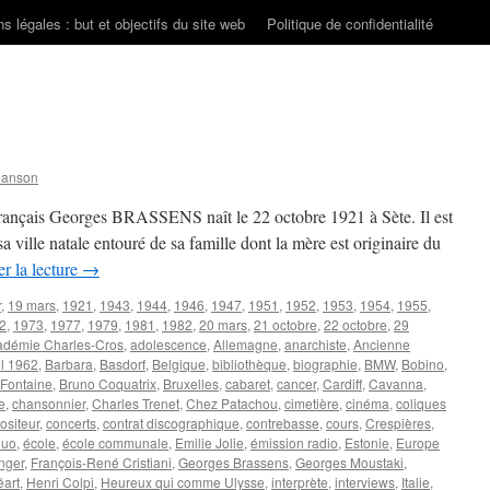
s légales : but et objectifs du site web
Politique de confidentialité
hanson
 français Georges BRASSENS naît le 22 octobre 1921 à Sète. Il est
a ville natale entouré de sa famille dont la mère est originaire du
r la lecture
→
r
,
19 mars
,
1921
,
1943
,
1944
,
1946
,
1947
,
1951
,
1952
,
1953
,
1954
,
1955
,
2
,
1973
,
1977
,
1979
,
1981
,
1982
,
20 mars
,
21 octobre
,
22 octobre
,
29
adémie Charles-Cros
,
adolescence
,
Allemagne
,
anarchiste
,
Ancienne
il 1962
,
Barbara
,
Basdorf
,
Belgique
,
bibliothèque
,
biographie
,
BMW
,
Bobino
,
e Fontaine
,
Bruno Coquatrix
,
Bruxelles
,
cabaret
,
cancer
,
Cardiff
,
Cavanna
,
e
,
chansonnier
,
Charles Trenet
,
Chez Patachou
,
cimetière
,
cinéma
,
coliques
siteur
,
concerts
,
contrat discographique
,
contrebasse
,
cours
,
Crespières
,
duo
,
école
,
école communale
,
Emilie Jolie
,
émission radio
,
Estonie
,
Europe
nger
,
François-René Cristiani
,
Georges Brassens
,
Georges Moustaki
,
art
,
Henri Colpi
,
Heureux qui comme Ulysse
,
interprète
,
interviews
,
Italie
,