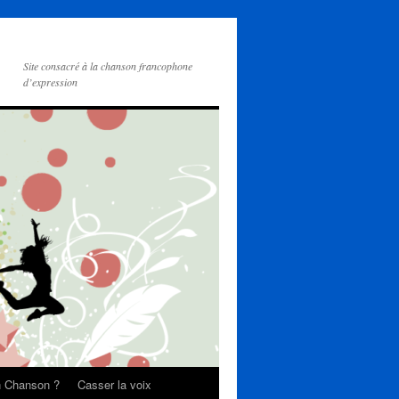
Site consacré à la chanson francophone
d’expression
on Chanson ?
Casser la voix