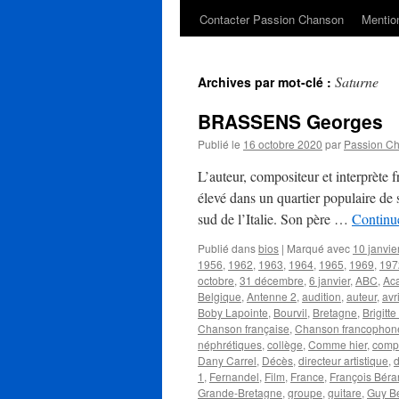
Contacter Passion Chanson
Mention
Saturne
Archives par mot-clé :
BRASSENS Georges
Publié le
16 octobre 2020
par
Passion C
L’auteur, compositeur et interprète
élevé dans un quartier populaire de s
sud de l’Italie. Son père …
Continue
Publié dans
bios
|
Marqué avec
10 janvie
1956
,
1962
,
1963
,
1964
,
1965
,
1969
,
197
octobre
,
31 décembre
,
6 janvier
,
ABC
,
Ac
Belgique
,
Antenne 2
,
audition
,
auteur
,
avr
Boby Lapointe
,
Bourvil
,
Bretagne
,
Brigitt
Chanson française
,
Chanson francophon
néphrétiques
,
collège
,
Comme hier
,
compo
Dany Carrel
,
Décès
,
directeur artistique
,
1
,
Fernandel
,
Film
,
France
,
François Béra
Grande-Bretagne
,
groupe
,
guitare
,
Guy Bé