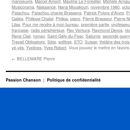
manoeuvre
,
Marcel Amont
,
Maxime Le Forestier
,
Michèle Arnau
Musicorama
,
Naissance
,
Nana Mouskouri
,
novembre 1980
,
octo
Patachou
,
Patachou chante Brassens
,
Patrick Poivre d'Arvor
,
P
Galles
,
Philippe Chatel
,
Philips
,
piano
,
Pierre Brasseur
,
Pierre N
Lilas
,
Pour me rendre à mon bureau
,
première partie
,
professeu
française
,
radio périphérique
,
Ray Ventura
,
Raymond Devos
,
réa
René Clair
,
roman
,
Saint-Gély-du-Fesc
,
Saturne
,
seconde guerr
Travail Obligatoire
,
Sète
,
solfège
,
STO
,
Suisse
,
théâtre des troi
yé-yés
,
Yvelines
,
Yves Robert
. Vous pouvez le mettre en favori
←
BELLEMARE Pierre
Passion Chanson
Politique de confidentialité