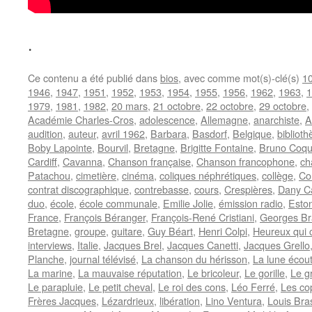
.
Ce contenu a été publié dans
bios
, avec comme mot(s)-clé(s)
10
1946
,
1947
,
1951
,
1952
,
1953
,
1954
,
1955
,
1956
,
1962
,
1963
,
1
1979
,
1981
,
1982
,
20 mars
,
21 octobre
,
22 octobre
,
29 octobre
,
Académie Charles-Cros
,
adolescence
,
Allemagne
,
anarchiste
,
A
audition
,
auteur
,
avril 1962
,
Barbara
,
Basdorf
,
Belgique
,
bibliot
Boby Lapointe
,
Bourvil
,
Bretagne
,
Brigitte Fontaine
,
Bruno Coqu
Cardiff
,
Cavanna
,
Chanson française
,
Chanson francophone
,
ch
Patachou
,
cimetière
,
cinéma
,
coliques néphrétiques
,
collège
,
Co
contrat discographique
,
contrebasse
,
cours
,
Crespières
,
Dany Ca
duo
,
école
,
école communale
,
Emilie Jolie
,
émission radio
,
Esto
France
,
François Béranger
,
François-René Cristiani
,
Georges Br
Bretagne
,
groupe
,
guitare
,
Guy Béart
,
Henri Colpi
,
Heureux qui
interviews
,
Italie
,
Jacques Brel
,
Jacques Canetti
,
Jacques Grello
Planche
,
journal télévisé
,
La chanson du hérisson
,
La lune écou
La marine
,
La mauvaise réputation
,
Le bricoleur
,
Le gorille
,
Le g
Le parapluie
,
Le petit cheval
,
Le roi des cons
,
Léo Ferré
,
Les co
Frères Jacques
,
Lézardrieux
,
libération
,
Lino Ventura
,
Louis Bra