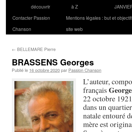
découvrir
à Z
JANVIE
Contacter Passion
Mentions légales : but et objecti
Chanson
site web
←
BELLEMARE Pierre
BRASSENS Georges
Publié le
16 octobre 2020
par
Passion Chanson
L’auteur, compos
Georg
français
22 octobre 1921 
dans un quartier
natale entouré d
mère est originai