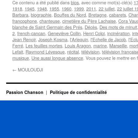
Ce contenu a été publié dans
bios
, avec comme mot(s)-clé(s)
1
1918
,
1945
,
1948
,
1955
,
1960
,
1999
,
2011
,
22 juillet
,
22 juillet 
Barbara
,
biographie
,
Bouffes du Nord
,
Bretagne
,
cabarets
,
Chan
francophone
,
chanteuse
,
cimetière du Père Lachaise
,
Cora Vauc
blanche de Saint Germain des Prés
,
Décès
,
Des mots de minuit
2
,
french-cancan
,
Geneviève Collin
,
Henri Colpi
,
incinération
,
int
Jean Renoir
,
Joseph Kosma
,
l'Arlequin
,
l'Echelle de Jacob
,
l'Ecl
Ferré
,
Les feuilles mortes
,
Louis Aragon
,
marine
,
Marseille
,
mor
Lefait
,
Raymond Lévesque
,
récital
,
télévision
,
télévision français
musique
,
Une aussi longue absence
. Vous pouvez le mettre en 
←
MOULOUDJI
Passion Chanson
Politique de confidentialité