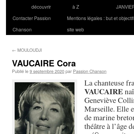
découvrir
à Z
JANVIE
Contacter Passion
Mentions légales : but et objecti
Chanson
site web
←
MOULOUDJI
VAUCAIRE Cora
Publié le
9 septembre 2020
par
Passion Chanson
La chanteuse fr
VAUCAIRE
naî
Geneviève Collin
Marseille. Elle es
de marine breton
théâtre à l’âge d