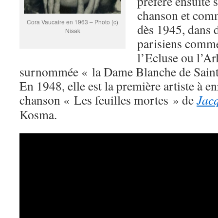
préfère ensuite s
chanson et comm
Cora Vaucaire en 1963 – Photo (c)
dès 1945, dans d
Nisak
parisiens comme
l’Ecluse ou l’Arl
surnommée « la Dame Blanche de Saint
En 1948, elle est la première artiste à enr
chanson « Les feuilles mortes » de
Jacq
Kosma.