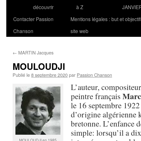
découvrir
à Z
JANVIE
Contacter Passion
Mentions légales : but et objecti
Chanson
site web
←
MARTIN Jacques
MOULOUDJI
Publié le
8 septembre 2020
par
Passion Chanson
L’auteur, compositeur,
Mar
peintre français
le 16 septembre 1922 
d’origine algérienne 
bretonne. L’enfance d
simple: lorsqu’il a di
MOULOUDJI en 1985