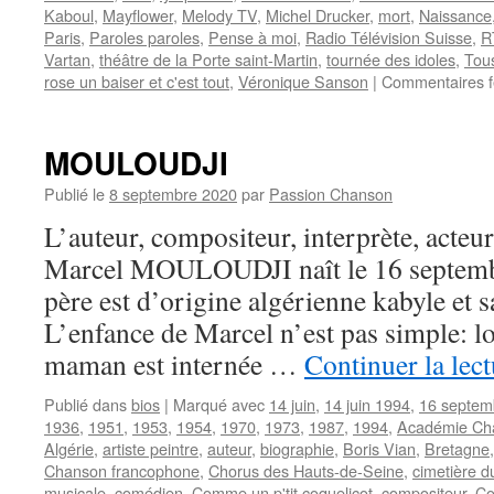
Kaboul
,
Mayflower
,
Melody TV
,
Michel Drucker
,
mort
,
Naissance
Paris
,
Paroles paroles
,
Pense à moi
,
Radio Télévision Suisse
,
R
Vartan
,
théâtre de la Porte saint-Martin
,
tournée des idoles
,
Tous
rose un baiser et c'est tout
,
Véronique Sanson
|
Commentaires 
MOULOUDJI
Publié le
8 septembre 2020
par
Passion Chanson
L’auteur, compositeur, interprète, acteur
Marcel MOULOUDJI naît le 16 septembr
père est d’origine algérienne kabyle et 
L’enfance de Marcel n’est pas simple: lor
maman est internée …
Continuer la lec
Publié dans
bios
|
Marqué avec
14 juin
,
14 juin 1994
,
16 septem
1936
,
1951
,
1953
,
1954
,
1970
,
1973
,
1987
,
1994
,
Académie Cha
Algérie
,
artiste peintre
,
auteur
,
biographie
,
Boris Vian
,
Bretagne
Chanson francophone
,
Chorus des Hauts-de-Seine
,
cimetière d
musicale
,
comédien
,
Comme un p'tit coquelicot
,
compositeur
,
Co