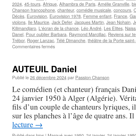
2024
,
45-tours
,
Afrique
,
Alhambra de Paris
,
Amélie Granville
,
bi
Chanson francophone
,
chanteur
,
comédie musicale
,
concours
,
C
Décès
,
Eurovision
,
Eurovision 1978
,
Femme enfant
,
France
,
Ga
violons
,
Ile Maurice
,
Jack Defer
,
Jacques Martin
,
Jean Nohain
,
J
Kilimandjaro
,
L'écran de la chance
,
Léo André
,
Les Elites
,
Nais
Danel
,
Pour oublier Barbara
,
Raymond Marcillac
,
Reviens sur te
Trébor
,
Roger Lanzac
,
Télé Dimanche
,
théâtre de la Porte saint
sur
Commentaires fermés
PREVOST
Joël
AUTEUIL Daniel
Publié le
26 décembre 2024
par
Passion Chanson
Le comédien (et chanteur) français Dan
24 janvier 1950 à Alger (Algérie). Vérita
fils d’un couple de chanteurs lyriques, il
sur les planches à l’âge de quatre ans. 
lecture
→
Publié dans
bios
|
Marqué avec
1950
,
24 janvier
,
24 janvier 195