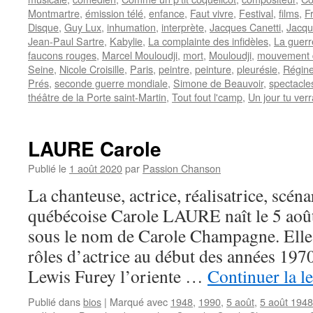
Montmartre
,
émission télé
,
enfance
,
Faut vivre
,
Festival
,
films
,
F
Disque
,
Guy Lux
,
inhumation
,
interprète
,
Jacques Canetti
,
Jacqu
Jean-Paul Sartre
,
Kabylie
,
La complainte des infidèles
,
La guerr
faucons rouges
,
Marcel Mouloudji
,
mort
,
Mouloudji
,
mouvement 
Seine
,
Nicole Croisille
,
Paris
,
peintre
,
peinture
,
pleurésie
,
Régin
Prés
,
seconde guerre mondiale
,
Simone de Beauvoir
,
spectacle
théâtre de la Porte saint-Martin
,
Tout fout l'camp
,
Un jour tu ver
LAURE Carole
Publié le
1 août 2020
par
Passion Chanson
La chanteuse, actrice, réalisatrice, scéna
québécoise Carole LAURE naît le 5 aoû
sous le nom de Carole Champagne. Elle 
rôles d’actrice au début des années 197
Lewis Furey l’oriente …
Continuer la l
Publié dans
bios
|
Marqué avec
1948
,
1990
,
5 août
,
5 août 1948