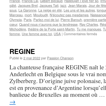
France
,
Francis Lai
,
Gilbert Bécaud
,
Hallelujah I love her so
,
Irm
gâté
,
Jacques Brel
,
Jacques Tati
,
jazz
,
Jean Marais
,
Jour de fêt
sous
,
La Garonne
,
La neige en été
,
Les uns et les autres
,
longu
Marceau
,
mort
,
Mouloudji
,
N'écoutez pas mesdames
,
Naissance
Olympia
,
Paris
,
Parlez-moi de lui
,
Pierre Barouh
,
première parti
cœur
,
Quand nous n'aurons que la tendresse
,
Ray Charles
,
Rég
Michodière
,
théâtre de la Porte saint-Martin
,
Tu me manques
,
T
sur
femme
,
Une femme avec toi
,
USA
|
Commentaires fermés
CROI
Nicole
REGINE
Publié le
2 mai 2022
par
Passion Chanson
La chanteuse française REGINE naît le
Anderlecht en Belgique sous le vrai no
Zylberberg. D’origine juive polonaise, l
est en provenance d’Argentine lorsqu’ell
banlieue de Bruxelles au moment où 
→