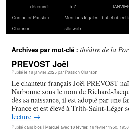
découvrir
à Z
JANVIE
Contacter Passion
Mentions légales : but et objecti
Chanson
site web
théâtre de la Po
Archives par mot-clé :
PREVOST Joël
Publié le
18 janvier 2025
par
Passion Chanson
Le chanteur français Joël PREVOST naît
Narbonne sous le nom de Richard-Jacq
dès sa naissance, il est adopté par une f
France et est élevé à Trith-Saint-Léger
lecture
→
Publié dans
bios
|
Marqué avec
16 février
,
16 février 1950
,
1950