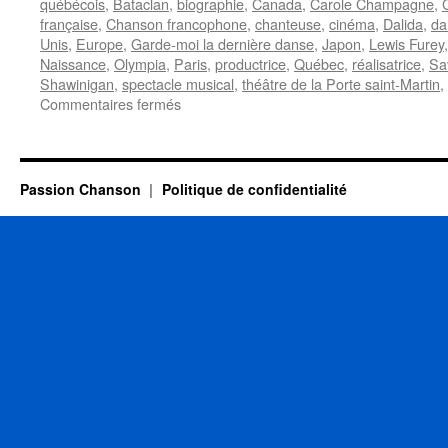
québécois
,
Bataclan
,
biographie
,
Canada
,
Carole Champagne
,
française
,
Chanson francophone
,
chanteuse
,
cinéma
,
Dalida
,
da
Unis
,
Europe
,
Garde-moi la dernière danse
,
Japon
,
Lewis Furey
Naissance
,
Olympia
,
Paris
,
productrice
,
Québec
,
réalisatrice
,
Sa
Shawinigan
,
spectacle musical
,
théâtre de la Porte saint-Martin
,
sur
Commentaires fermés
LAURE
Carole
Passion Chanson
Politique de confidentialité