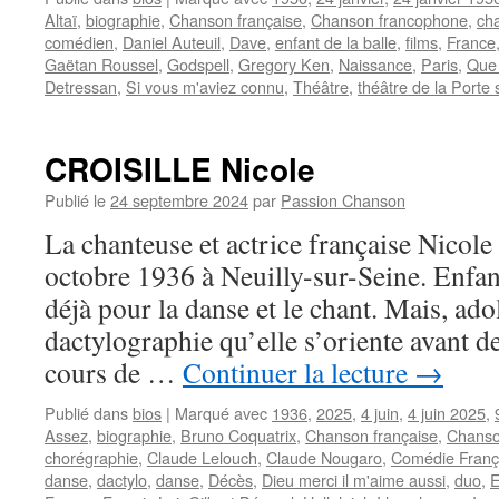
Altaï
,
biographie
,
Chanson française
,
Chanson francophone
,
ch
comédien
,
Daniel Auteuil
,
Dave
,
enfant de la balle
,
films
,
France
Gaëtan Roussel
,
Godspell
,
Gregory Ken
,
Naissance
,
Paris
,
Que 
Detressan
,
Si vous m'aviez connu
,
Théâtre
,
théâtre de la Porte 
CROISILLE Nicole
Publié le
24 septembre 2024
par
Passion Chanson
La chanteuse et actrice française Nicol
octobre 1936 à Neuilly-sur-Seine. Enfant
déjà pour la danse et le chant. Mais, adol
dactylographie qu’elle s’oriente avant d
cours de …
Continuer la lecture
→
Publié dans
bios
|
Marqué avec
1936
,
2025
,
4 juin
,
4 juin 2025
,
Assez
,
biographie
,
Bruno Coquatrix
,
Chanson française
,
Chanso
chorégraphie
,
Claude Lelouch
,
Claude Nougaro
,
Comédie Franç
danse
,
dactylo
,
danse
,
Décès
,
Dieu merci il m'aime aussi
,
duo
,
E