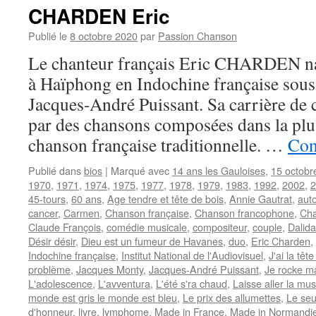
CHARDEN Eric
Publié le
8 octobre 2020
par
Passion Chanson
Le chanteur français Eric CHARDEN naî
à Haïphong en Indochine française sous l
Jacques-André Puissant. Sa carrière d
par des chansons composées dans la plus
chanson française traditionnelle. …
Con
Publié dans
bios
|
Marqué avec
14 ans les Gauloises
,
15 octobr
1970
,
1971
,
1974
,
1975
,
1977
,
1978
,
1979
,
1983
,
1992
,
2002
,
2
45-tours
,
60 ans
,
Age tendre et tête de bois
,
Annie Gautrat
,
aut
cancer
,
Carmen
,
Chanson française
,
Chanson francophone
,
Cha
Claude François
,
comédie musicale
,
compositeur
,
couple
,
Dalida
Désir désir
,
Dieu est un fumeur de Havanes
,
duo
,
Eric Charden
,
Indochine française
,
Institut National de l'Audiovisuel
,
J'ai la tê
problème
,
Jacques Monty
,
Jacques-André Puissant
,
Je rocke m
L'adolescence
,
L'avventura
,
L'été s'ra chaud
,
Laisse aller la mu
monde est gris le monde est bleu
,
Le prix des allumettes
,
Le seu
d'honneur
,
livre
,
lymphome
,
Made in France
,
Made in Normandi