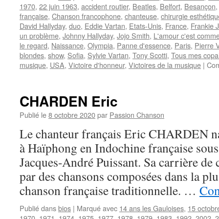
1970
,
22 juin 1963
,
accident routier
,
Beatles
,
Belfort
,
Besançon
française
,
Chanson francophone
,
chanteuse
,
chirurgie esthétiqu
David Hallyday
,
duo
,
Eddie Vartan
,
Etats-Unis
,
France
,
Frankie 
un problème
,
Johnny Hallyday
,
Jojo Smith
,
L'amour c'est comme
le regard
,
Naissance
,
Olympia
,
Panne d'essence
,
Paris
,
Pierre V
blondes
,
show
,
Sofia
,
Sylvie Vartan
,
Tony Scotti
,
Tous mes copa
musique
,
USA
,
Victoire d'honneur
,
Victoires de la musique
|
Com
CHARDEN Eric
Publié le
8 octobre 2020
par
Passion Chanson
Le chanteur français Eric CHARDEN naî
à Haïphong en Indochine française sous l
Jacques-André Puissant. Sa carrière d
par des chansons composées dans la plus
chanson française traditionnelle. …
Con
Publié dans
bios
|
Marqué avec
14 ans les Gauloises
,
15 octobr
1970
,
1971
,
1974
,
1975
,
1977
,
1978
,
1979
,
1983
,
1992
,
2002
,
2