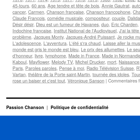
45-tours
,
60 ans
,
Age tendre et tête de bois
,
Annie Gautrat
,
aut
cancer
,
Carmen
,
Chanson française
,
Chanson francophone
,
Cha
Claude François
,
comédie musicale
,
compositeur
,
couple
,
Dalida
Désir désir
,
Dieu est un fumeur de Havanes
,
duo
,
Eric Charden
,
Indochine française
,
Institut National de l'Audiovisuel
,
J'ai la tê
problème
,
Jacques Monty
,
Jacques-André Puissant
,
Je rocke m
L'adolescence
,
L'avventura
,
L'été s'ra chaud
,
Laisse aller la mu
monde est gris le monde est bleu
,
Le prix des allumettes
,
Le seu
d'honneur
,
livre
,
lymphome
,
Made in France
,
Made in Normandi
Kaboul
,
Mayflower
,
Melody TV
,
Michel Drucker
,
mort
,
Naissance
Paris
,
Paroles paroles
,
Pense à moi
,
Radio Télévision Suisse
,
R
Vartan
,
théâtre de la Porte saint-Martin
,
tournée des idoles
,
Tous
rose un baiser et c'est tout
,
Véronique Sanson
|
Commentaires 
Passion Chanson
Politique de confidentialité