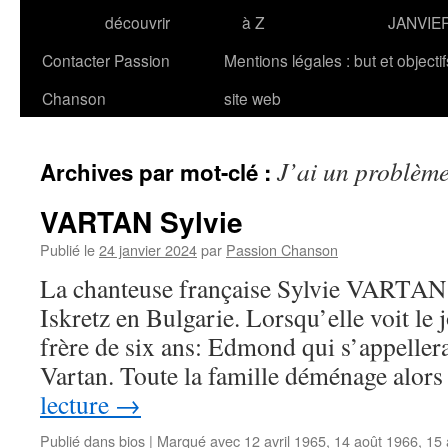
découvrir
à Z
JANVIE
Contacter Passion
Mentions légales : but et objecti
Chanson
site web
J’ai un problèm
Archives par mot-clé :
VARTAN Sylvie
Publié le
24 janvier 2024
par
Passion Chanson
La chanteuse française Sylvie VARTAN n
Iskretz en Bulgarie. Lorsqu’elle voit le j
frère de six ans: Edmond qui s’appeller
Vartan. Toute la famille déménage alor
lecture
→
Publié dans
bios
|
Marqué avec
12 avril 1965
,
14 août 1966
,
15 