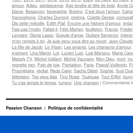
amour
,
Adieu
,
adolescence
,
Age tendre et tête de bois
,
Annie C
Dame
,
Besançon
,
biographie
,
Bobino
,
C'est doux l'amour
,
Caho
francophone
,
Charles Dumont
,
cinéma
,
Colette Deréal
,
composit
Dis cette mélodie
,
Edith Piaf
,
Encore une histoire d'amour
,
enfa
Fais pas l'malin
,
Fallait-il
,
Félix Marten
,
feuilleton
,
France
,
Frédéri
Lemaire
,
Gloria Lasso
,
Gueule d'ange
,
Guitare flamenco
,
interp
m'en remets à toi
,
Je suis venu vous dire au revoir
,
Jean-Claude
La fille de Jacob
,
Le Vigan
,
Les amants
,
Les chansons d'amour
s'aiment
,
Lina Margy
,
Lot
,
Lucien Lupi
,
Luis Mariano
,
Maria Can
Melody TV
,
Michel Vaillant
,
Michel Vaucaire
,
Mon Dieu
,
mort
,
mu
regrette rien
,
Pain de joie
,
Pantaléon
,
Paris
,
Pascal Vuillemin
,
P
Propriétaire
,
récital
,
Reda Caire
,
Sacha Distel
,
Sophie
,
Sud-Oue
télévision
,
Tes yeux lilas
,
Tino Rossi
,
Toulouse
,
Tour Eiffel
,
tourn
Tu n'as jamais le temps
,
tumeur
,
Une chanson
|
Commentaires 
Passion Chanson
Politique de confidentialité