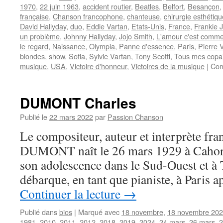
1970
,
22 juin 1963
,
accident routier
,
Beatles
,
Belfort
,
Besançon
française
,
Chanson francophone
,
chanteuse
,
chirurgie esthétiqu
David Hallyday
,
duo
,
Eddie Vartan
,
Etats-Unis
,
France
,
Frankie 
un problème
,
Johnny Hallyday
,
Jojo Smith
,
L'amour c'est comme
le regard
,
Naissance
,
Olympia
,
Panne d'essence
,
Paris
,
Pierre V
blondes
,
show
,
Sofia
,
Sylvie Vartan
,
Tony Scotti
,
Tous mes copa
musique
,
USA
,
Victoire d'honneur
,
Victoires de la musique
|
Com
DUMONT Charles
Publié le
22 mars 2022
par
Passion Chanson
Le compositeur, auteur et interprète fra
DUMONT naît le 26 mars 1929 à Cahors. 
son adolescence dans le Sud-Ouest et à 
débarque, en tant que pianiste, à Paris 
Continuer la lecture
→
Publié dans
bios
|
Marqué avec
18 novembre
,
18 novembre 20
1981
,
2010
,
2011
,
2012
,
2018
,
2019
,
2024
,
24 mars
,
26 mars
,
2