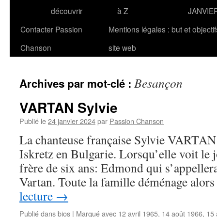
découvrir
à Z
JANVIE
Contacter Passion
Mentions légales : but et objecti
Chanson
site web
Besançon
Archives par mot-clé :
VARTAN Sylvie
Publié le
24 janvier 2024
par
Passion Chanson
La chanteuse française Sylvie VARTAN n
Iskretz en Bulgarie. Lorsqu’elle voit le j
frère de six ans: Edmond qui s’appeller
Vartan. Toute la famille déménage alor
lecture
→
Publié dans
bios
|
Marqué avec
12 avril 1965
,
14 août 1966
,
15 