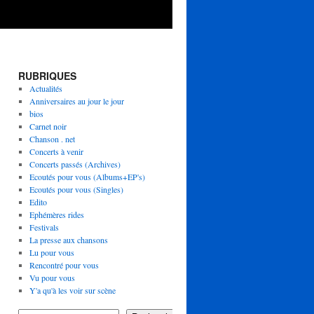
RUBRIQUES
Actualités
Anniversaires au jour le jour
bios
Carnet noir
Chanson . net
Concerts à venir
Concerts passés (Archives)
Ecoutés pour vous (Albums+EP's)
Ecoutés pour vous (Singles)
Edito
Ephémères rides
Festivals
La presse aux chansons
Lu pour vous
Rencontré pour vous
Vu pour vous
Y'a qu'à les voir sur scène