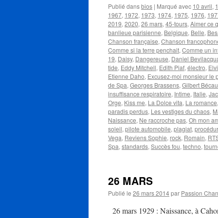
Publié dans
bios
|
Marqué avec
10 avril
,
1
1967
,
1972
,
1973
,
1974
,
1975
,
1976
,
197
2019
,
2020
,
26 mars
,
45-tours
,
Aimer ce 
banlieue parisienne
,
Belgique
,
Belle
,
Bes
Chanson française
,
Chanson francophon
Comme si la terre penchait
,
Comme un int
19
,
Daisy
,
Dangereuse
,
Daniel Bevilacqu
tide
,
Eddy Mitchell
,
Edith Piaf
,
électro
,
Elv
Etienne Daho
,
Excusez-moi monsieur le p
de Spa
,
Georges Brassens
,
Gilbert Béca
insuffisance respiratoire
,
Intime
,
Italie
,
Jac
Orge
,
Kiss me
,
La Dolce vita
,
La romance
paradis perdus
,
Les vestiges du chaos
,
M
Naissance
,
Ne raccroche pas
,
Oh mon am
soleil
,
pilote automobile
,
plagiat
,
procédur
Vega
,
Reviens Sophie
,
rock
,
Romain
,
RT
Spa
,
standards
,
Succès fou
,
techno
,
tour
26 MARS
Publié le
26 mars 2014
par
Passion Cha
26 mars 1929 : Naissance, à Cahors,