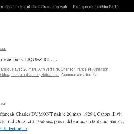
s légales : but et objectifs du site web
Politique de confidentialité
nson
s de ce jour CLIQUEZ ICI . . .
|
Marqué avec
26 mars
,
Anniversaire
,
Chanson française
,
Chanson
sur
rides
,
lieu de naissance
,
Naissance
|
Commentaires fermés
26
MARS
nson
e français Charles DUMONT naît le 26 mars 1929 à Cahors. Il vit
le Sud-Ouest et à Toulouse puis il débarque, en tant que pianiste,
r la lecture
→