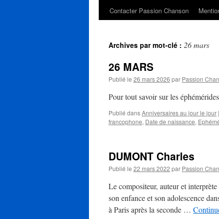
Contacter Passion Chanson
Mention
26 mars
Archives par mot-clé :
26 MARS
Publié le
26 mars 2026
par
Passion Cha
Pour tout savoir sur les éphéméride
Publié dans
Anniversaires au jour le jour
francophone
,
Date de naissance
,
Ephémé
DUMONT Charles
Publié le
22 mars 2022
par
Passion Cha
Le compositeur, auteur et interprèt
son enfance et son adolescence dans 
à Paris après la seconde …
Continue