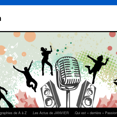
n
graphies de A à Z
.Les Actus de JANVIER
.Qui est « derrière » Passi