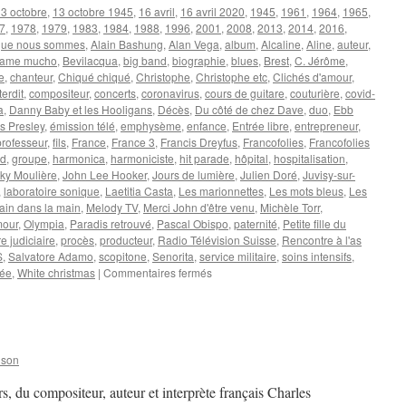
3 octobre
,
13 octobre 1945
,
16 avril
,
16 avril 2020
,
1945
,
1961
,
1964
,
1965
,
7
,
1978
,
1979
,
1983
,
1984
,
1988
,
1996
,
2001
,
2008
,
2013
,
2014
,
2016
,
que nous sommes
,
Alain Bashung
,
Alan Vega
,
album
,
Alcaline
,
Aline
,
auteur
,
ame mucho
,
Bevilacqua
,
big band
,
biographie
,
blues
,
Brest
,
C. Jérôme
,
e
,
chanteur
,
Chiqué chiqué
,
Christophe
,
Christophe etc
,
Clichés d'amour
,
erdit
,
compositeur
,
concerts
,
coronavirus
,
cours de guitare
,
couturière
,
covid-
a
,
Danny Baby et les Hooligans
,
Décès
,
Du côté de chez Dave
,
duo
,
Ebb
is Presley
,
émission télé
,
emphysème
,
enfance
,
Entrée libre
,
entrepreneur
,
rofesseur
,
fils
,
France
,
France 3
,
Francis Dreyfus
,
Francofolies
,
Francofolies
ud
,
groupe
,
harmonica
,
harmoniciste
,
hit parade
,
hôpital
,
hospitalisation
,
ky Moulière
,
John Lee Hooker
,
Jours de lumière
,
Julien Doré
,
Juvisy-sur-
,
laboratoire sonique
,
Laetitia Casta
,
Les marionnettes
,
Les mots bleus
,
Les
ain dans la main
,
Melody TV
,
Merci John d'être venu
,
Michèle Torr
,
our
,
Olympia
,
Paradis retrouvé
,
Pascal Obispo
,
paternité
,
Petite fille du
e judiciaire
,
procès
,
producteur
,
Radio Télévision Suisse
,
Rencontre à l'as
S
,
Salvatore Adamo
,
scopitone
,
Senorita
,
service militaire
,
soins intensifs
,
sur
née
,
White christmas
|
Commentaires fermés
CHRISTOPHE
nson
 du compositeur, auteur et interprète français Charles