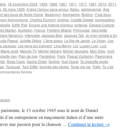
mbre
,
18 novembre 2024
,
1929
,
1966
,
1967
,
1971
,
1977
,
1981
,
2010
,
2011
,
s
,
26 mars 1929
,
A faire l'amour sans amour
,
Adieu
,
adolescence
,
Age
ed des tours de Notre-Dame
,
Besançon
,
biographie
,
Bobino
,
C'est doux
son francophone
,
Charles Dumont
,
cinéma
,
Colette Deréal
,
compositeur
,
mélodie
,
Edith Piaf
,
Encore une histoire d'amour
,
enfance
,
Espace Culturel
élix Marten
,
feuilleton
,
France
,
Frédéric Mistral
,
Frimousse
,
Georgette
itare flamenco
,
interprète
,
Jacques Brel
,
Jacques Tati
,
Je m'en remets à toi
,
aude Pascal
,
Juliette Gréco
,
L'âme soeur
,
La fille de Jacob
,
Le Vigan
,
Les
es Jacques
,
Les gens qui s'aiment
,
Lina Margy
,
Lot
,
Lucien Lupi
,
Luis
,
Marie-José
,
Melody TV
,
Michel Vaillant
,
Michel Vaucaire
,
Mon Dieu
,
mort
,
grette rien
,
Pain de joie
,
Pantaléon
,
Paris
,
Pascal Vuillemin
,
Pasionaria
,
ital
,
Reda Caire
,
Sacha Distel
,
Sophie
,
Sud-Ouest
,
Ta cigarette après
ssi
,
Toulouse
,
Tour Eiffel
,
tournée des idoles
,
Toute ma vie
,
Trafic
,
Tu n'as
sur
ommentaires fermés
DUMONT
Charles
hanson
 parisienne, le 13 octobre 1945 sous le nom de Daniel
 d’un entrepreneur en maçonnerie italien et d’une mère
écouvre une passion pour la chanson …
Continuer la lecture
→