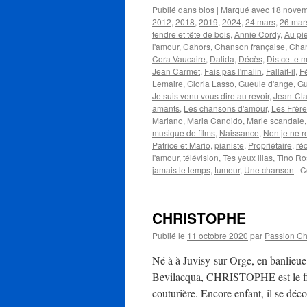
Publié dans
bios
|
Marqué avec
18 nove
2012
,
2018
,
2019
,
2024
,
24 mars
,
26 mar
tendre et tête de bois
,
Annie Cordy
,
Au pi
l'amour
,
Cahors
,
Chanson française
,
Chan
Cora Vaucaire
,
Dalida
,
Décès
,
Dis cette 
Jean Carmet
,
Fais pas l'malin
,
Fallait-il
,
F
Lemaire
,
Gloria Lasso
,
Gueule d'ange
,
Gu
Je suis venu vous dire au revoir
,
Jean-Cl
amants
,
Les chansons d'amour
,
Les Frèr
Mariano
,
Maria Candido
,
Marie scandale
musique de films
,
Naissance
,
Non je ne re
Patrice et Mario
,
pianiste
,
Propriétaire
,
réc
l'amour
,
télévision
,
Tes yeux lilas
,
Tino Ro
jamais le temps
,
tumeur
,
Une chanson
|
C
CHRISTOPHE
Publié le
11 octobre 2020
par
Passion C
Né à à Juvisy-sur-Orge, en banlieue
Bevilacqua, CHRISTOPHE est le fils
couturière. Encore enfant, il se d