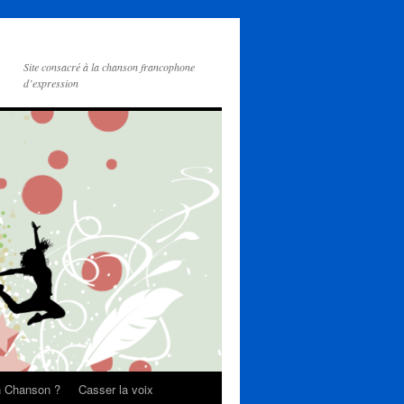
Site consacré à la chanson francophone
d’expression
on Chanson ?
Casser la voix