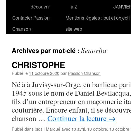
découvrir
à Z
JANVIE
Contacter Passion
Mentions légales : but et objecti
Chanson
site web
Senorita
Archives par mot-clé :
CHRISTOPHE
Publié le
11 octobre 2020
par
Passion Chanson
Né à à Juvisy-sur-Orge, en banlieue pari
1945 sous le nom de Daniel Bevilacqu
fils d’un entrepreneur en maçonnerie it
couturière. Encore enfant, il se découvr
chanson …
Continuer la lecture
→
Publié dans
bios
|
Marqué avec
10 avril
,
13 octobre
,
13 octobre