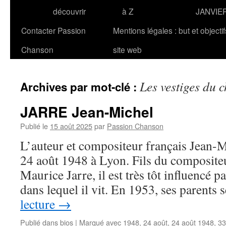
découvrir
à Z
JANVIE
Contacter Passion
Mentions légales : but et objecti
Chanson
site web
Les vestiges du 
Archives par mot-clé :
JARRE Jean-Michel
Publié le
15 août 2025
par
Passion Chanson
L’auteur et compositeur français Jean-
24 août 1948 à Lyon. Fils du composite
Maurice Jarre, il est très tôt influencé p
dans lequel il vit. En 1953, ses parents
lecture
→
Publié dans
bios
|
Marqué avec
1948
,
24 août
,
24 août 1948
,
33