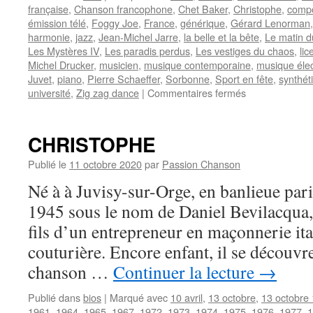
française
,
Chanson francophone
,
Chet Baker
,
Christophe
,
compo
émission télé
,
Foggy Joe
,
France
,
générique
,
Gérard Lenorman
harmonie
,
jazz
,
Jean-Michel Jarre
,
la belle et la bête
,
Le matin d
Les Mystères IV
,
Les paradis perdus
,
Les vestiges du chaos
,
lic
Michel Drucker
,
musicien
,
musique contemporaine
,
musique éle
Juvet
,
piano
,
Pierre Schaeffer
,
Sorbonne
,
Sport en fête
,
synthét
sur
université
,
Zig zag dance
|
Commentaires fermés
JARRE
Jean-
Michel
CHRISTOPHE
Publié le
11 octobre 2020
par
Passion Chanson
Né à à Juvisy-sur-Orge, en banlieue pari
1945 sous le nom de Daniel Bevilacqu
fils d’un entrepreneur en maçonnerie it
couturière. Encore enfant, il se découvr
chanson …
Continuer la lecture
→
Publié dans
bios
|
Marqué avec
10 avril
,
13 octobre
,
13 octobre
1961
,
1964
,
1965
,
1967
,
1972
,
1973
,
1974
,
1975
,
1976
,
1977
,
1