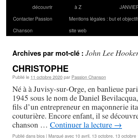
découvrir
à Z
JANVIE
Contacter Passion
Mentions légales : but et objecti
Chanson
site web
John Lee Hooke
Archives par mot-clé :
CHRISTOPHE
Publié le
11 octobre 2020
par
Passion Chanson
Né à à Juvisy-sur-Orge, en banlieue pari
1945 sous le nom de Daniel Bevilacqu
fils d’un entrepreneur en maçonnerie it
couturière. Encore enfant, il se découvr
chanson …
Continuer la lecture
→
Publié dans
bios
|
Marqué avec
10 avril
,
13 octobre
,
13 octobre