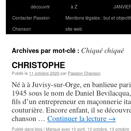
découvrir
à Z
JANVIE
Contacter Passion
Mentions légales : but et objecti
Chanson
site web
Chiqué chiqué
Archives par mot-clé :
CHRISTOPHE
Publié le
11 octobre 2020
par
Passion Chanson
Né à à Juvisy-sur-Orge, en banlieue pari
1945 sous le nom de Daniel Bevilacqu
fils d’un entrepreneur en maçonnerie it
couturière. Encore enfant, il se découvr
chanson …
Continuer la lecture
→
Publié dans
bios
|
Marqué avec
10 avril
,
13 octobre
,
13 octobre