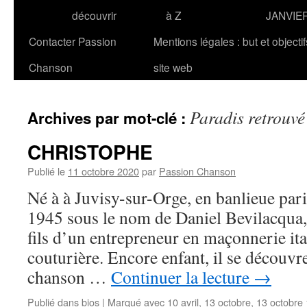
découvrir
à Z
JANVIE
Contacter Passion
Mentions légales : but et objecti
Chanson
site web
Paradis retrouvé
Archives par mot-clé :
CHRISTOPHE
Publié le
11 octobre 2020
par
Passion Chanson
Né à à Juvisy-sur-Orge, en banlieue pari
1945 sous le nom de Daniel Bevilacqu
fils d’un entrepreneur en maçonnerie it
couturière. Encore enfant, il se découvr
chanson …
Continuer la lecture
→
Publié dans
bios
|
Marqué avec
10 avril
,
13 octobre
,
13 octobre