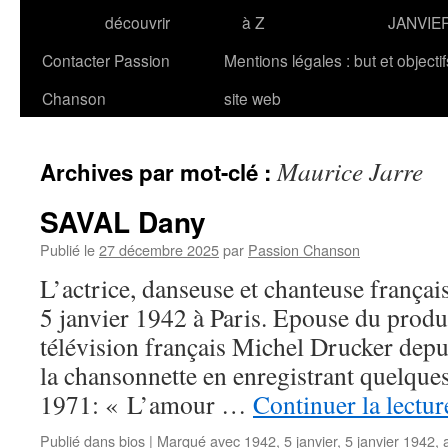
découvrir
à Z
JANVIE
Contacter Passion
Mentions légales : but et objecti
Chanson
site web
Maurice Jarre
Archives par mot-clé :
SAVAL Dany
Publié le
27 décembre 2025
par
Passion Chanson
L’actrice, danseuse et chanteuse frança
5 janvier 1942 à Paris. Epouse du produ
télévision français Michel Drucker depu
la chansonnette en enregistrant quelques 
1971: « L’amour …
Continuer la lectu
Publié dans
bios
|
Marqué avec
1942
,
5 janvier
,
5 janvier 1942
,