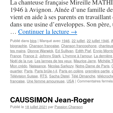
La chanteuse française Mireille MATHIE
1946 à Avignon. Aînée d’une famille de 
vient en aide à ses parents en travaillan
dans une usine d’enveloppes. Son père, u
…
Continuer la lecture
→
Publié dans
bios
|
Marqué avec
1946
,
22 juillet
,
22 juillet 1946
,
A
biographie
,
Chanson française
,
Chanson francophone
,
chanteu
tes mains
,
Dionne Warwick
,
Ed Sullivan
,
Edith Piaf
,
Ennio Morri
France
,
France 2
,
Johnny Stark
,
L'hymne à l'amour
,
La dernière
Noël de la rue
,
Les larmes de tes yeux
,
Maurice Jarre
,
Michèle T
Mon crédo
,
Naissance
,
Nicolas Sarkozy
,
Notre-Dame de Paris
,
quartier
,
Paris
,
Paris brûle-t-il
,
Paris en colère
,
première partie
,
Télévision Suisse
,
RTS
,
Sacha Distel
,
Télé Dimanche
,
télécroch
française
,
Une femme amoureuse
,
USA
|
Commentaires fermés
CAUSSIMON Jean-Roger
Publié le
18 juillet 2021
par
Passion Chanson