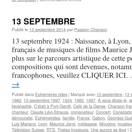
CAUSSIMON
Jean-
Roger
13 SEPTEMBRE
Publié le
13 septembre 2014
par
Passion Chanson
13 septembre 1924 : Naissance, à Lyon,
français de musiques de films Maurice 
plus sur le parcours artistique de cette p
compositions qui sont devenues, notam
francophones, veuillez CLIQUER ICI
→
Publié dans
Ephémères rides
|
Marqué avec
13 septembre
,
13 
1982
,
13 septembre 1997
,
1924
,
1982
,
1997
,
A vous dirais-je
,
a
biographie
,
C'était à Port-Gentil
,
Café de la Danse
,
Chanson fra
chanteur
,
Claude Lévi-Strauss
,
compositeur
,
Concert
,
Consolati
démocratie
,
Ephémérides
,
famille
,
France
,
Gabon
,
Georges Gué
Luis Mariano
,
Lyon
,
Maurice Jarre
,
métissage
,
Mougins
,
musique
Télévision Suisse
,
RTS
,
Tristes tropiques
,
Une aurore se lève
|