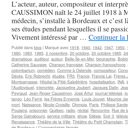
L’acteur, auteur, compositeur et interpr
CAUSSIMON naît le 24 juillet 1918 à M
médecin, s’installe à Bordeaux et c’est 
ses études pendant lesquelles il se passi
Vivement intéressé par …
Continuer la 
Publié dans
bios
|
Marqué avec
1918
,
1940
,
1942
,
1947
,
1950
,
1980
,
1983
,
1985
,
2 novembre
,
20 octobre
,
20 octobre 1985
,
24 
dramatique
,
auditeur
,
auteur
,
Belle-Île-en-Mer
,
biographie
,
Bobi
Catherine Sauvage
,
Chanson française
,
Chanson francophone
,
colombarium
,
comédien
,
Comme à Ostende
,
compositeur
,
Conc
Décès
,
Eric Robrecht
,
études
,
FR3
,
France
,
Francis Lai
,
Frères 
Montparnasse
,
Hôpital la Pitié-Salpêtrière
,
hospitalisation
,
INA
,
l'Audiovisuel
,
interprète
,
Jacqueline Joubert
,
Jacques Datin
,
Jea
Peyraud
,
Jean-Roger Caussimon
,
José Artur
,
journal télévisé
,
jo
tango
,
Léo Ferré
,
les Frères Ennemis
,
Louis Jouvet
,
Maurice Ja
mort
,
Naissance
,
Nicole Croisille
,
Olympia
,
Paris
,
Philippe Sarde
Poulains
,
prisonnier
,
Québec
,
radio
,
récital
,
Rencontre
,
Rue de la
Serge Gainsbourg
,
service militaire
,
show
,
Silésie
,
Soir 3
,
télévi
Renaissance
,
Théâtre de la Ville
,
Théâtre du Petit Champlain
,
T
sur
de Bordeaux
|
Commentaires fermés