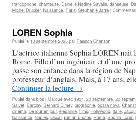
francophone
,
chanteuse
,
Danielle Nadine Savalle
,
danseuse
,
Da
Michel Drucker
,
Naissance
,
Paris
,
Stéphanie Jarre
|
Commentair
LOREN Sophia
Publié le
13 septembre 2025
par
Passion Chanson
L’actrice italienne Sophia LOREN naît 
Rome. Fille d’un ingénieur et d’une prof
passe son enfance dans la région de Napl
professeur d’anglais. Mais, à 17 ans, ell
Continuer la lecture
→
Publié dans
bios
|
Marqué avec
1934
,
20 septembre
,
20 septem
Salvet
,
Barclay
,
Bernard Dimey
,
biographie
,
bossa nova
,
Chanso
cinéma
,
De jour en jour
,
élégance
,
films
,
Hollywood
,
Italie
,
Jacqu
Naissance
,
Naples
,
Oscar
,
roman-photos
,
Rome
,
Sophia Loren
|