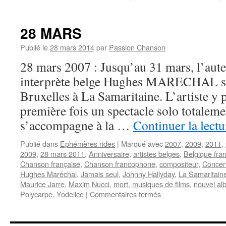
28 MARS
Publié le
28 mars 2014
par
Passion Chanson
28 mars 2007 : Jusqu’au 31 mars, l’aute
interprète belge Hughes MARECHAL se 
Bruxelles à La Samaritaine. L’artiste y 
première fois un spectacle solo totaleme
s’accompagne à la …
Continuer la lect
Publié dans
Ephémères rides
|
Marqué avec
2007
,
2009
,
2011
,
2009
,
28 mars 2011
,
Anniversaire
,
artistes belges
,
Belgique fra
Chanson française
,
Chanson francophone
,
compositeur
,
Concer
Hughes Maréchal
,
Jamais seul
,
Johnny Hallyday
,
La Samaritain
Maurice Jarre
,
Maxim Nucci
,
mort
,
musiques de films
,
nouvel al
sur
Polycarpe
,
Yodelice
|
Commentaires fermés
28
MARS