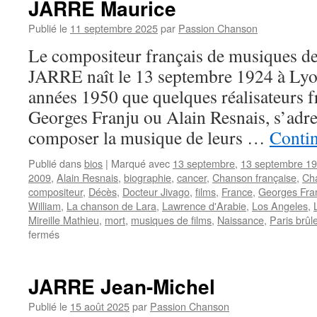
JARRE Maurice
Publié le
11 septembre 2025
par
Passion Chanson
Le compositeur français de musiques d
JARRE naît le 13 septembre 1924 à Lyon
années 1950 que quelques réalisateurs 
Georges Franju ou Alain Resnais, s’adre
composer la musique de leurs …
Contin
Publié dans
bios
|
Marqué avec
13 septembre
,
13 septembre 1
2009
,
Alain Resnais
,
biographie
,
cancer
,
Chanson française
,
Ch
compositeur
,
Décès
,
Docteur Jivago
,
films
,
France
,
Georges Fra
William
,
La chanson de Lara
,
Lawrence d'Arabie
,
Los Angeles
,
Mireille Mathieu
,
mort
,
musiques de films
,
Naissance
,
Paris brûle-
sur
fermés
JARRE
Maurice
JARRE Jean-Michel
Publié le
15 août 2025
par
Passion Chanson