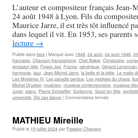
L’auteur et compositeur français Jean-
24 août 1948 à Lyon. Fils du composite
Maurice Jarre, il est très tôt influencé p
dans lequel il vit. En 1953, ses parents
lecture
→
Publié dans
bios
|
Marqué avec
1948
,
24 août
,
24 août 1948
,
33
française
,
Chanson francophone
,
Chet Baker
,
Christophe
,
compo
émission télé
,
Foggy Joe
,
France
,
générique
,
Gérard Lenorman
harmonie
,
jazz
,
Jean-Michel Jarre
,
la belle et la bête
,
Le matin d
Les Mystères IV
,
Les paradis perdus
,
Les vestiges du chaos
,
lic
Michel Drucker
,
musicien
,
musique contemporaine
,
musique éle
Juvet
,
piano
,
Pierre Schaeffer
,
Sorbonne
,
Sport en fête
,
synthét
sur
université
,
Zig zag dance
|
Commentaires fermés
JARRE
Jean-
Michel
MATHIEU Mireille
Publié le
19 juillet 2024
par
Passion Chanson