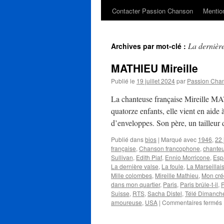
Contacter Passion Chanson
Mention
La dernière
Archives par mot-clé :
MATHIEU Mireille
Publié le
19 juillet 2024
par
Passion Cha
La chanteuse française Mireille MA
quatorze enfants, elle vient en aide
d’enveloppes. Son père, un tailleur
Publié dans
bios
|
Marqué avec
1946
,
22 
française
,
Chanson francophone
,
chante
Sullivan
,
Edith Piaf
,
Ennio Morricone
,
Esp
La dernière valse
,
La foule
,
La Marseillai
Mille colombes
,
Mireille Mathieu
,
Mon cr
dans mon quartier
,
Paris
,
Paris brûle-t-il
,
P
Suisse
,
RTS
,
Sacha Distel
,
Télé Dimanch
amoureuse
,
USA
|
Commentaires fermés
M