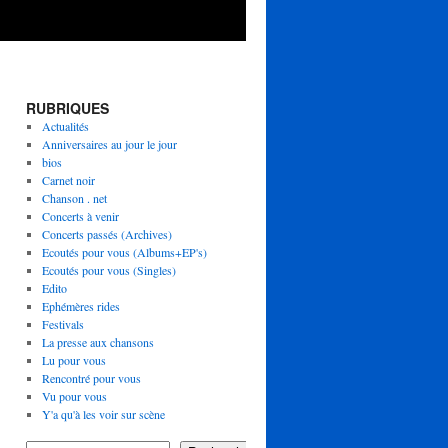
RUBRIQUES
Actualités
Anniversaires au jour le jour
bios
Carnet noir
Chanson . net
Concerts à venir
Concerts passés (Archives)
Ecoutés pour vous (Albums+EP's)
Ecoutés pour vous (Singles)
Edito
Ephémères rides
Festivals
La presse aux chansons
Lu pour vous
Rencontré pour vous
Vu pour vous
Y'a qu'à les voir sur scène