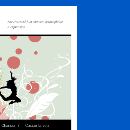
Site consacré à la chanson francophone
d’expression
on Chanson ?
Casser la voix