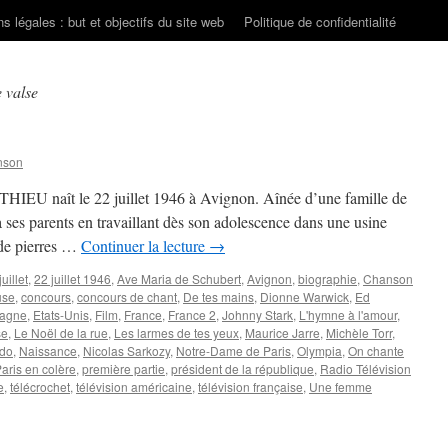
s légales : but et objectifs du site web
Politique de confidentialité
 valse
nson
THIEU naît le 22 juillet 1946 à Avignon. Aînée d’une famille de
 à ses parents en travaillant dès son adolescence dans une usine
 de pierres …
Continuer la lecture
→
juillet
,
22 juillet 1946
,
Ave Maria de Schubert
,
Avignon
,
biographie
,
Chanson
use
,
concours
,
concours de chant
,
De tes mains
,
Dionne Warwick
,
Ed
agne
,
Etats-Unis
,
Film
,
France
,
France 2
,
Johnny Stark
,
L'hymne à l'amour
,
se
,
Le Noël de la rue
,
Les larmes de tes yeux
,
Maurice Jarre
,
Michèle Torr
,
édo
,
Naissance
,
Nicolas Sarkozy
,
Notre-Dame de Paris
,
Olympia
,
On chante
aris en colère
,
première partie
,
président de la république
,
Radio Télévision
e
,
télécrochet
,
télévision américaine
,
télévision française
,
Une femme
sur
MATHIEU
ireille