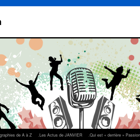
n
graphies de A à Z
.Les Actus de JANVIER
.Qui est « derrière » Passi