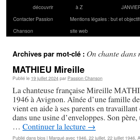
découvrir
à Z
JANVIE
Contacter Passion
Mentions légales : but et objecti
Chanson
site web
On chante dans 
Archives par mot-clé :
MATHIEU Mireille
Publié le
19 juillet 2024
par
Passion Chanson
La chanteuse française Mireille MATHIE
1946 à Avignon. Aînée d’une famille de 
vient en aide à ses parents en travaillan
dans une usine d’enveloppes. Son père, u
…
Continuer la lecture
→
Publié dans
bios
|
Marqué avec
1946
,
22 juillet
,
22 juillet 1946
,
A