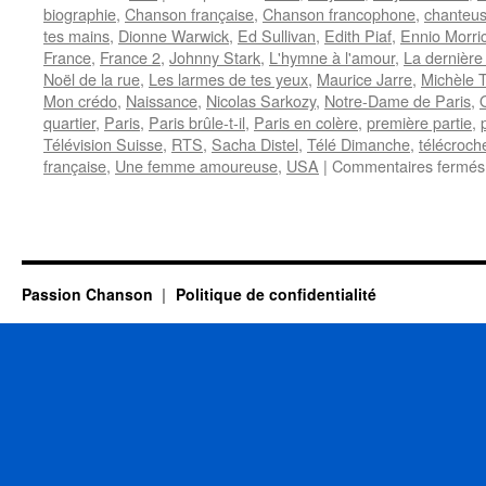
biographie
,
Chanson française
,
Chanson francophone
,
chanteu
tes mains
,
Dionne Warwick
,
Ed Sullivan
,
Edith Piaf
,
Ennio Morri
France
,
France 2
,
Johnny Stark
,
L'hymne à l'amour
,
La dernière
Noël de la rue
,
Les larmes de tes yeux
,
Maurice Jarre
,
Michèle T
Mon crédo
,
Naissance
,
Nicolas Sarkozy
,
Notre-Dame de Paris
,
quartier
,
Paris
,
Paris brûle-t-il
,
Paris en colère
,
première partie
,
Télévision Suisse
,
RTS
,
Sacha Distel
,
Télé Dimanche
,
télécroch
française
,
Une femme amoureuse
,
USA
|
Commentaires fermés
Passion Chanson
Politique de confidentialité