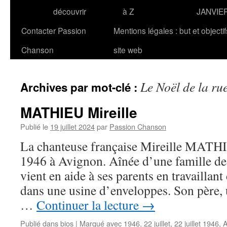
découvrir
à Z
JANVIE
Contacter Passion
Mentions légales : but et objecti
Chanson
site web
Le Noël de la ru
Archives par mot-clé :
MATHIEU Mireille
Publié le
19 juillet 2024
par
Passion Chanson
La chanteuse française Mireille MATHIE
1946 à Avignon. Aînée d’une famille de 
vient en aide à ses parents en travaillan
dans une usine d’enveloppes. Son père, u
…
Continuer la lecture
→
Publié dans
bios
|
Marqué avec
1946
,
22 juillet
,
22 juillet 1946
,
A