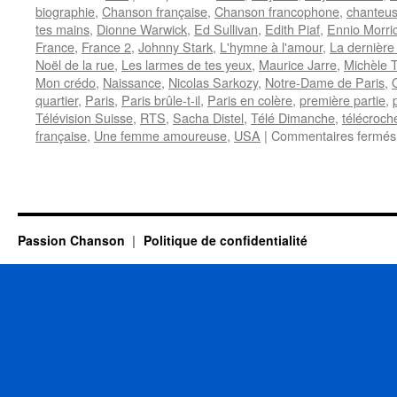
biographie
,
Chanson française
,
Chanson francophone
,
chanteu
tes mains
,
Dionne Warwick
,
Ed Sullivan
,
Edith Piaf
,
Ennio Morri
France
,
France 2
,
Johnny Stark
,
L'hymne à l'amour
,
La dernière
Noël de la rue
,
Les larmes de tes yeux
,
Maurice Jarre
,
Michèle T
Mon crédo
,
Naissance
,
Nicolas Sarkozy
,
Notre-Dame de Paris
,
quartier
,
Paris
,
Paris brûle-t-il
,
Paris en colère
,
première partie
,
Télévision Suisse
,
RTS
,
Sacha Distel
,
Télé Dimanche
,
télécroch
française
,
Une femme amoureuse
,
USA
|
Commentaires fermés
Passion Chanson
Politique de confidentialité