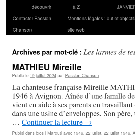
découvrir
à Z
JANVIE
Contacter Passion
Mentions légales : but et objecti
Chanson
site web
Les larmes de te
Archives par mot-clé :
MATHIEU Mireille
Publié le
19 juillet 2024
par
Passion Chanson
La chanteuse française Mireille MATHIE
1946 à Avignon. Aînée d’une famille de 
vient en aide à ses parents en travaillan
dans une usine d’enveloppes. Son père, u
…
Continuer la lecture
→
Publié dans
bios
|
Marqué avec
1946
,
22 juillet
,
22 juillet 1946
,
A