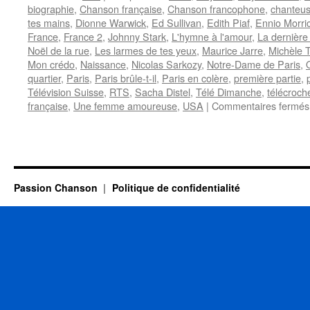
biographie
,
Chanson française
,
Chanson francophone
,
chanteu
tes mains
,
Dionne Warwick
,
Ed Sullivan
,
Edith Piaf
,
Ennio Morri
France
,
France 2
,
Johnny Stark
,
L'hymne à l'amour
,
La dernière
Noël de la rue
,
Les larmes de tes yeux
,
Maurice Jarre
,
Michèle T
Mon crédo
,
Naissance
,
Nicolas Sarkozy
,
Notre-Dame de Paris
,
quartier
,
Paris
,
Paris brûle-t-il
,
Paris en colère
,
première partie
,
Télévision Suisse
,
RTS
,
Sacha Distel
,
Télé Dimanche
,
télécroch
française
,
Une femme amoureuse
,
USA
|
Commentaires fermés
Passion Chanson
Politique de confidentialité