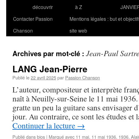
découvrir
à Z
JANVIE
Contacter Passion
Mentions légales : but et objecti
Chanson
site web
Jean-Paul Sartr
Archives par mot-clé :
LANG Jean-Pierre
Publié le
22 avril 2025
par
Passion Chanson
L’auteur, compositeur et interprète fra
naît à Neuilly-sur-Seine le 11 mai 1936.
gratte un peu la guitare sans envisager d
jour. Au contraire, ce sont les études e
Continuer la lecture
→
Publié dans
bios
|
Marqué avec
11 mai
,
11 mai 1936
,
1936
,
Ala