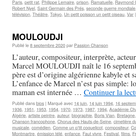
Paris
,
petit rat
,
Philippe Lemaire
,
prison
,
Ramatuelle
,
Raymond 
Robert Nyel
,
Saint Germain des Prés
,
seconde guerre mondiale
télévision
,
Théâtre
,
Tokyo
,
Un petit poisson un petit oiseau
,
Var
|
MOULOUDJI
Publié le
8 septembre 2020
par
Passion Chanson
L’auteur, compositeur, interprète, acteur
Marcel MOULOUDJI naît le 16 septembr
père est d’origine algérienne kabyle et 
L’enfance de Marcel n’est pas simple: lor
maman est internée …
Continuer la lec
Publié dans
bios
|
Marqué avec
14 juin
,
14 juin 1994
,
16 septem
1936
,
1951
,
1953
,
1954
,
1970
,
1973
,
1987
,
1994
,
Académie Cha
Algérie
,
artiste peintre
,
auteur
,
biographie
,
Boris Vian
,
Bretagne
Chanson francophone
,
Chorus des Hauts-de-Seine
,
cimetière d
musicale
,
comédien
,
Comme un p'tit coquelicot
,
compositeur
,
Co
Montmartre
,
émission télé
,
enfance
,
Faut vivre
,
Festival
,
films
,
F