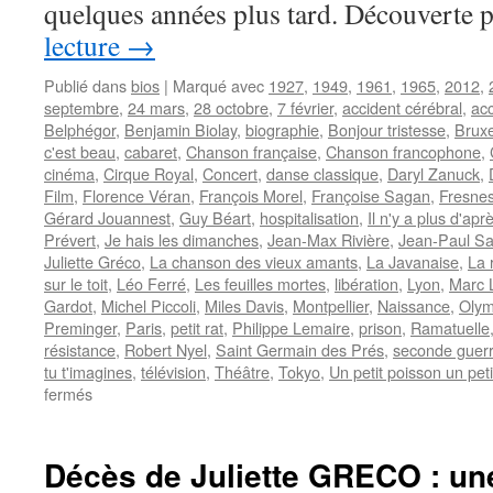
quelques années plus tard. Découverte 
lecture
→
Publié dans
bios
|
Marqué avec
1927
,
1949
,
1961
,
1965
,
2012
,
septembre
,
24 mars
,
28 octobre
,
7 février
,
accident cérébral
,
ac
Belphégor
,
Benjamin Biolay
,
biographie
,
Bonjour tristesse
,
Bruxe
c'est beau
,
cabaret
,
Chanson française
,
Chanson francophone
,
cinéma
,
Cirque Royal
,
Concert
,
danse classique
,
Daryl Zanuck
,
Film
,
Florence Véran
,
François Morel
,
Françoise Sagan
,
Fresne
Gérard Jouannest
,
Guy Béart
,
hospitalisation
,
Il n'y a plus d'apr
Prévert
,
Je hais les dimanches
,
Jean-Max Rivière
,
Jean-Paul Sa
Juliette Gréco
,
La chanson des vieux amants
,
La Javanaise
,
La 
sur le toit
,
Léo Ferré
,
Les feuilles mortes
,
libération
,
Lyon
,
Marc 
Gardot
,
Michel Piccoli
,
Miles Davis
,
Montpellier
,
Naissance
,
Olym
Preminger
,
Paris
,
petit rat
,
Philippe Lemaire
,
prison
,
Ramatuelle
résistance
,
Robert Nyel
,
Saint Germain des Prés
,
seconde guer
tu t'imagines
,
télévision
,
Théâtre
,
Tokyo
,
Un petit poisson un pet
sur
fermés
GRECO
Juliette
Décès de Juliette GRECO : un