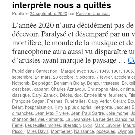
interprète nous a quittés
Publié le
24 septembre 2020
par
Passion Chanson
L’année 2020 n’aura décidément pas de 
décevoir. Paralysé et désemparé par un 
mortifère, le monde de la musique et de
francophone aura aussi vu disparaître 
d’artistes ayant marqué le paysage …
Co
Publié dans
Carnet noir
|
Marqué avec
1927
,
1949
,
1961
,
1965
septembre
,
24 mars
,
28 octobre
,
5 octobre
,
7 février
,
accident c
Nothomb
,
Belphégor
,
Benjamin Biolay
,
Bonjour tristesse
,
Bruxel
c'est beau
,
cabaret
,
Charles Aznavour
,
Christophe Mae
,
cinéma
classique
,
Daryl Zanuck
,
Décès
,
duo
,
Entrée libre
,
feuilleton
,
Fil
Françoise Sagan
,
Fresnes
,
Funérailles
,
Gaby Verlor
,
Gérard Bou
Béart
,
hospitalisation
,
Il n'y a plus d'après
,
interprète
,
Jacques B
dimanches
,
Jean-Max Rivière
,
Jean-Paul Sartre
,
Jolie môme
,
J
chanson des vieux amants
,
La Javanaise
,
La rue des blancs ma
Ferré
,
Les feuilles mortes
,
libération
,
Lyon
,
Marc Lavoine
,
Mauri
Piccoli
,
Miles Davis
,
Montpellier
,
Naissance
,
obsèques
,
Olympia