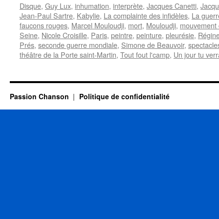
Disque
,
Guy Lux
,
inhumation
,
interprète
,
Jacques Canetti
,
Jacqu
Jean-Paul Sartre
,
Kabylie
,
La complainte des infidèles
,
La guerr
faucons rouges
,
Marcel Mouloudji
,
mort
,
Mouloudji
,
mouvement 
Seine
,
Nicole Croisille
,
Paris
,
peintre
,
peinture
,
pleurésie
,
Régin
Prés
,
seconde guerre mondiale
,
Simone de Beauvoir
,
spectacle
théâtre de la Porte saint-Martin
,
Tout fout l'camp
,
Un jour tu ver
Passion Chanson
Politique de confidentialité