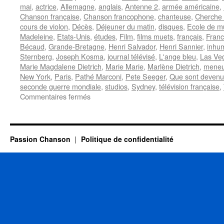
mai
,
actrice
,
Allemagne
,
anglais
,
Antenne 2
,
armée américaine
,
Chanson française
,
Chanson francophone
,
chanteuse
,
Cherche 
cours de violon
,
Décès
,
Déjeuner du matin
,
disques
,
Ecole de mu
Madeleine
,
Etats-Unis
,
études
,
Film
,
films muets
,
français
,
Franc
Bécaud
,
Grande-Bretagne
,
Henri Salvador
,
Henri Sannier
,
inhu
Sternberg
,
Joseph Kosma
,
journal télévisé
,
L'ange bleu
,
Las Ve
Marie Magdalene Dietrich
,
Marie Marie
,
Marlène Dietrich
,
meneu
New York
,
Paris
,
Pathé Marconi
,
Pete Seeger
,
Que sont devenue
seconde guerre mondiale
,
studios
,
Sydney
,
télévision française
,
sur
Commentaires fermés
DIETRICH
Marlène
Passion Chanson
Politique de confidentialité