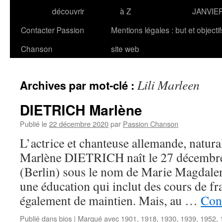
découvrir
à Z
JANVIE
Contacter Passion
Mentions légales : but et objecti
Chanson
site web
Lili Marleen
Archives par mot-clé :
DIETRICH Marlène
Publié le
22 décembre 2020
par
Passion Chanson
L’actrice et chanteuse allemande, natura
Marlène DIETRICH naît le 27 décembr
(Berlin) sous le nom de Marie Magdalene
une éducation qui inclut des cours de fra
également de maintien. Mais, au …
Cont
Publié dans
bios
|
Marqué avec
1901
,
1918
,
1930
,
1939
,
1952
,