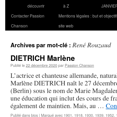
découvrir
à Z
JANVIE
Contacter Passion
Mentions légales : but et objecti
Chanson
site web
René Rouzaud
Archives par mot-clé :
DIETRICH Marlène
Publié le
22 décembre 2020
par
Passion Chanson
L’actrice et chanteuse allemande, natura
Marlène DIETRICH naît le 27 décembr
(Berlin) sous le nom de Marie Magdalene
une éducation qui inclut des cours de fra
également de maintien. Mais, au …
Cont
Publié dans
bios
|
Marqué avec
1901
,
1918
,
1930
,
1939
,
1952
,