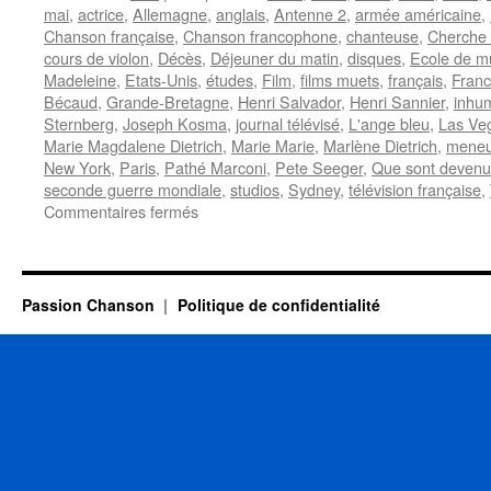
mai
,
actrice
,
Allemagne
,
anglais
,
Antenne 2
,
armée américaine
,
Chanson française
,
Chanson francophone
,
chanteuse
,
Cherche 
cours de violon
,
Décès
,
Déjeuner du matin
,
disques
,
Ecole de mu
Madeleine
,
Etats-Unis
,
études
,
Film
,
films muets
,
français
,
Franc
Bécaud
,
Grande-Bretagne
,
Henri Salvador
,
Henri Sannier
,
inhu
Sternberg
,
Joseph Kosma
,
journal télévisé
,
L'ange bleu
,
Las Ve
Marie Magdalene Dietrich
,
Marie Marie
,
Marlène Dietrich
,
meneu
New York
,
Paris
,
Pathé Marconi
,
Pete Seeger
,
Que sont devenue
seconde guerre mondiale
,
studios
,
Sydney
,
télévision française
,
sur
Commentaires fermés
DIETRICH
Marlène
Passion Chanson
Politique de confidentialité