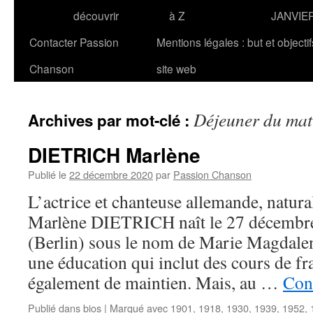
découvrir
à Z
JANVIE
Contacter Passion
Mentions légales : but et objecti
Chanson
site web
Déjeuner du mat
Archives par mot-clé :
DIETRICH Marlène
Publié le
22 décembre 2020
par
Passion Chanson
L’actrice et chanteuse allemande, natura
Marlène DIETRICH naît le 27 décembr
(Berlin) sous le nom de Marie Magdalene
une éducation qui inclut des cours de fra
également de maintien. Mais, au …
Cont
Publié dans
bios
|
Marqué avec
1901
,
1918
,
1930
,
1939
,
1952
,