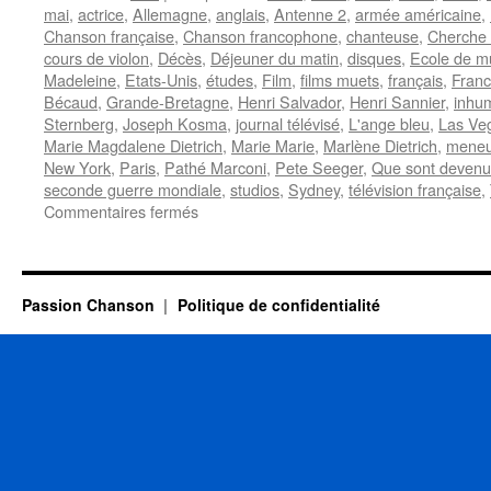
mai
,
actrice
,
Allemagne
,
anglais
,
Antenne 2
,
armée américaine
,
Chanson française
,
Chanson francophone
,
chanteuse
,
Cherche 
cours de violon
,
Décès
,
Déjeuner du matin
,
disques
,
Ecole de mu
Madeleine
,
Etats-Unis
,
études
,
Film
,
films muets
,
français
,
Franc
Bécaud
,
Grande-Bretagne
,
Henri Salvador
,
Henri Sannier
,
inhu
Sternberg
,
Joseph Kosma
,
journal télévisé
,
L'ange bleu
,
Las Ve
Marie Magdalene Dietrich
,
Marie Marie
,
Marlène Dietrich
,
meneu
New York
,
Paris
,
Pathé Marconi
,
Pete Seeger
,
Que sont devenue
seconde guerre mondiale
,
studios
,
Sydney
,
télévision française
,
sur
Commentaires fermés
DIETRICH
Marlène
Passion Chanson
Politique de confidentialité