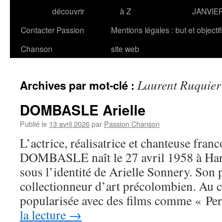
découvrir
à Z
JANVIE
Contacter Passion
Mentions légales : but et objecti
Chanson
site web
Laurent Ruquier
Archives par mot-clé :
DOMBASLE Arielle
Publié le
13 avril 2026
par
Passion Chanson
L’actrice, réalisatrice et chanteuse fran
DOMBASLE naît le 27 avril 1958 à Har
sous l’identité de Arielle Sonnery. Son 
collectionneur d’art précolombien. Au ci
popularisée avec des films comme « Pe
la lecture
→