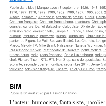
Publié dans
bios
|
Marqué avec
13 septembre
,
1929
,
1948
,
195
1976
,
1977
,
1978
,
1979
,
1980
,
1982
,
1986
,
1987
,
1990
,
2001
,
2
Alsace
,
animateur
,
Antenne 2
,
attaché de presse
,
auteur
,
Barcla
Chanson française
,
Chanson francophone
,
chanteurs
,
Christop
coursier
,
culture
,
Daniel Balavoine
,
dialoguiste
,
Dix de der
,
Ecole
émission radio
,
émission télé
,
Europe 1
,
France
,
Gaîté-Bobino
,
humour
,
imprimeur
,
interviews
,
journal
,
journaliste
,
L'huile sur le
panier
,
Le Figaro
,
Le Petit Bouvard Illustré
,
Les Charlots
,
Les gr
Maroc
,
Melody TV
,
Mike Brant
,
Naissance
,
Nanette Workman
,
N
Passez donc me voir
,
Petit théâtre de Bouvard
,
petits métiers
,
P
presse écrite
,
radio
,
radio française
,
Radio Luxembourg
,
radio p
chef
,
Richard Tison
,
RTL
,
RTL Non Stop
,
salle de spectacles
,
Sa
scolarité
,
seconde guerre mondiale
,
septembre 2014
,
Serge Ga
télévision
,
télévision française
,
Théâtre
,
Thierry Le Luron
,
tramp
SIM
Publié le
30 août 2020
par
Passion Chanson
L’acteur, humoriste, fantaisiste, parolier