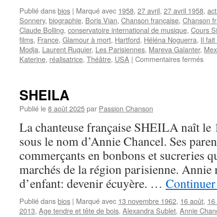
Publié dans
bios
|
Marqué avec
1958
,
27 avril
,
27 avril 1958
,
act
Sonnery
,
biographie
,
Boris Vian
,
Chanson française
,
Chanson f
Claude Bolling
,
conservatoire international de musique
,
Cours S
films
,
France
,
Glamour à mort
,
Hartford
,
Héléna Noguerra
,
Il fai
Modja
,
Laurent Ruquier
,
Les Parisiennes
,
Mareva Galanter
,
Mex
sur
Katerine
,
réalisatrice
,
Théâtre
,
USA
|
Commentaires fermés
DO
Ariel
SHEILA
Publié le
8 août 2025
par
Passion Chanson
La chanteuse française SHEILA naît le 
sous le nom d’Annie Chancel. Ses paren
commerçants en bonbons et sucreries qu
marchés de la région parisienne. Annie 
d’enfant: devenir écuyère. …
Continuer 
Publié dans
bios
|
Marqué avec
13 novembre 1962
,
16 août
,
16
2013
,
Age tendre et tête de bois
,
Alexandra Sublet
,
Annie Chan