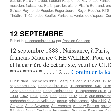
Sablon
,
Katia Aznavour
,
Laurent Ruquier
,
Le Havre
,
Les Parisi
musicien
,
Naissance
,
Paris
,
parolier
,
piano
,
Plastic Bertrand
,
pro
Suisse
,
Raymonde Ruquier
,
Roger Jouret
,
Roger Ruquier
,
RTS
Théâtre
,
Théâtre des Bouffes Parisiens
,
ventes de disques
|
Co
12 SEPTEMBRE
Publié le
12 septembre 2014
par
Passion Chanson
12 septembre 1888 : Naissance, à Paris, 
français Maurice CHEVALIER. Pour en s
et la carrière de cet artiste, veuillez CLI
********** . . . . 12 …
Continuer la le
Publié dans
Ephémères rides
|
Marqué avec
1 2 3 Soleils
,
12 s
septembre 1927
,
12 septembre 1930
,
12 septembre 1942
,
12 s
12 septembre 1992
,
12 septembre 2006
,
12 septembre 2015
,
1
1930
,
1942
,
1961
,
1985
,
1992
,
2006
,
2015
,
2018
,
30e anniversa
recherche de la nouvelle star
,
acteur
,
adolescence
,
Alexis HK
,
A
Crayons
,
Anne Sylvestre
,
Anniversaire
,
Anthony Perkins
,
arran
Bénabar
,
Benoît Dorémus
,
biographie
,
Bretagne
,
Bruxelles
,
Cara