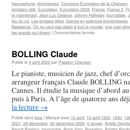
francophone
,
chroniqueur
,
Concours Eurovision de la Chanson
,
émission télé
,
Eurovision
,
Eurovision 2005
,
France
,
France 3
,
Fr
et maintenant
,
Jean-Luc Delarue
,
Johnny Hallyday
,
journaliste
,
J
fou du roi
,
Les grosses têtes
,
licence en sciences économiques
,
Naissance
,
On ne peut pas plaire à tout le monde
,
one man sho
sur
les grands qui rêvent
|
Commentaires fermés
CARLIER
Guy
BOLLING Claude
Publié le
5 avril 2022
par
Passion Chanson
Le pianiste, musicien de jazz, chef d’or
arrangeur français Claude BOLLING naît
Cannes. Il étudie la musique d’abord au
puis à Paris. A l’âge de quatorze ans dé
la lecture
→
Publié dans
bios
|
Marqué avec
10 avril
,
10 avril 1930
,
1930
,
19
2021
,
29 décembre
,
29 décembre 2020
,
6 janvier
,
Arielle Domb
Benoit Basirico
,
biographie
,
Boris Vian
,
Borsalino
,
Brigitte Bardo