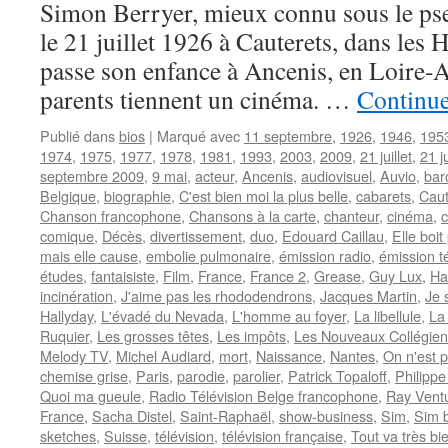
Simon Berryer, mieux connu sous le p
le 21 juillet 1926 à Cauterets, dans les 
passe son enfance à Ancenis, en Loire-A
parents tiennent un cinéma. …
Continue
Publié dans
bios
|
Marqué avec
11 septembre
,
1926
,
1946
,
195
1974
,
1975
,
1977
,
1978
,
1981
,
1993
,
2003
,
2009
,
21 juillet
,
21 j
septembre 2009
,
9 mai
,
acteur
,
Ancenis
,
audiovisuel
,
Auvio
,
bar
Belgique
,
biographie
,
C'est bien moi la plus belle
,
cabarets
,
Caut
Chanson francophone
,
Chansons à la carte
,
chanteur
,
cinéma
,
comique
,
Décès
,
divertissement
,
duo
,
Edouard Caillau
,
Elle boi
mais elle cause
,
embolie pulmonaire
,
émission radio
,
émission t
études
,
fantaisiste
,
Film
,
France
,
France 2
,
Grease
,
Guy Lux
,
Ha
incinération
,
J'aime pas les rhododendrons
,
Jacques Martin
,
Je 
Hallyday
,
L'évadé du Nevada
,
L'homme au foyer
,
La libellule
,
La
Ruquier
,
Les grosses têtes
,
Les impôts
,
Les Nouveaux Collégien
Melody TV
,
Michel Audiard
,
mort
,
Naissance
,
Nantes
,
On n'est 
chemise grise
,
Paris
,
parodie
,
parolier
,
Patrick Topaloff
,
Philipp
Quoi ma gueule
,
Radio Télévision Belge francophone
,
Ray Vent
France
,
Sacha Distel
,
Saint-Raphaël
,
show-business
,
Sim
,
Sim 
sketches
,
Suisse
,
télévision
,
télévision française
,
Tout va très b