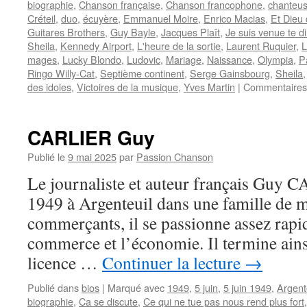
biographie
,
Chanson française
,
Chanson francophone
,
chanteu
Créteil
,
duo
,
écuyère
,
Emmanuel Moire
,
Enrico Macias
,
Et Dieu 
Guitares Brothers
,
Guy Bayle
,
Jacques Plaît
,
Je suis venue te di
Sheila
,
Kennedy Airport
,
L'heure de la sortie
,
Laurent Ruquier
,
L
mages
,
Lucky Blondo
,
Ludovic
,
Mariage
,
Naissance
,
Olympia
,
P
Ringo Willy-Cat
,
Septième continent
,
Serge Gainsbourg
,
Sheila
des idoles
,
Victoires de la musique
,
Yves Martin
|
Commentaires
CARLIER Guy
Publié le
9 mai 2025
par
Passion Chanson
Le journaliste et auteur français Guy C
1949 à Argenteuil dans une famille de m
commerçants, il se passionne assez rapi
commerce et l’économie. Il termine ains
licence …
Continuer la lecture
→
Publié dans
bios
|
Marqué avec
1949
,
5 juin
,
5 juin 1949
,
Argent
biographie
,
Ca se discute
,
Ce qui ne tue pas nous rend plus fort