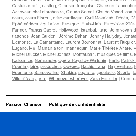
Castelsarrasin
,
casting
,
Chanson française
,
Chanson francopho
Aznavour
,
chef d'orchestre
,
Claude Semal
,
Claude Vasori
,
comé
cours
,
cours Florent
,
crise cardiaque
,
Cyril Mokaiesh
,
Décès
,
Dé
Ephémérides
,
équitation
,
Espagne
,
Etats-Unis
,
Eurovision 2004
Farmer
,
Francis Cabrel
,
Hollywood
,
Istanbul
,
Italie
,
Je m'voyais d
t'attends
,
Jean Guidoni
,
Jérôme Dahan
,
Johnny Hallyday
,
Jonat
L'emprise
,
La Samaritaine
,
Laurent Boutonnat
,
Laurent Ruquier
Lugano
,
M6
,
Maman a tort
,
mannequin
,
Marie-Thérèse Altare
,
M
Michel Drucker
,
Michel Jonasz
,
Montauban
,
musiques de films
,
Naissance
,
Normandie
,
Opéra Royal de Wallonie
,
Paris
,
Patrick
Pour la gloire
,
producteur
,
Québec
,
Rachid Taha
,
Ray Ventura
,
Roumanie
,
Sanseverino
,
Shakira
,
soprano
,
spectacle
,
Suerte
,
t
Ville-d'Avray
,
Vire
,
Whenever wherever
,
Zaza Fournier
|
Commen
Passion Chanson
Politique de confidentialité