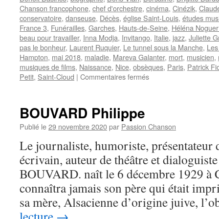
Chanson francophone
,
chef d'orchestre
,
cinéma
,
Cinézik
,
Claude
conservatoire
,
danseuse
,
Décès
,
église Saint-Louis
,
études mus
France 3
,
Funérailles
,
Garches
,
Hauts-de-Seine
,
Héléna Noguer
beau pour travailler
,
Inna Modja
,
Invitango
,
Italie
,
jazz
,
Juliette 
pas le bonheur
,
Laurent Ruquier
,
Le tunnel sous la Manche
,
Les
Hampton
,
mai 2018
,
maladie
,
Mareva Galanter
,
mort
,
musicien
,
musiques de films
,
Naissance
,
Nice
,
obsèques
,
Paris
,
Patrick Fio
sur
Petit
,
Saint-Cloud
|
Commentaires fermés
BOLLING
Claude
BOUVARD Philippe
Publié le
29 novembre 2020
par
Passion Chanson
Le journaliste, humoriste, présentateur 
écrivain, auteur de théâtre et dialoguist
BOUVARD. naît le 6 décembre 1929 à C
connaîtra jamais son père qui était im
sa mère, Alsacienne d’origine juive, l’
lecture
→