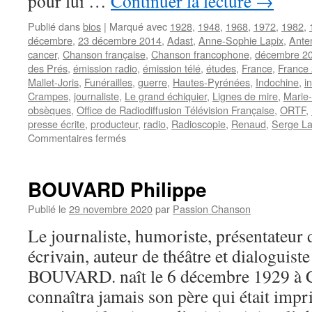
pour lui …
Continuer la lecture
→
Publié dans
bios
|
Marqué avec
1928
,
1948
,
1968
,
1972
,
1982
,
décembre
,
23 décembre 2014
,
Adast
,
Anne-Sophie Lapix
,
Ante
cancer
,
Chanson française
,
Chanson francophone
,
décembre 2
des Prés
,
émission radio
,
émission télé
,
études
,
France
,
France 
Mallet-Joris
,
Funérailles
,
guerre
,
Hautes-Pyrénées
,
Indochine
,
i
Crampes
,
journaliste
,
Le grand échiquier
,
Lignes de mire
,
Marie-
obsèques
,
Office de Radiodiffusion Télévision Française
,
ORTF
,
presse écrite
,
producteur
,
radio
,
Radioscopie
,
Renaud
,
Serge L
sur
Commentaires fermés
CHANCEL
Jacques
BOUVARD Philippe
Publié le
29 novembre 2020
par
Passion Chanson
Le journaliste, humoriste, présentateur 
écrivain, auteur de théâtre et dialoguist
BOUVARD. naît le 6 décembre 1929 à C
connaîtra jamais son père qui était im