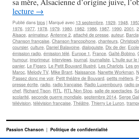
sa mère, Alsacienne d’origine juive, l’
lecture
→
Publié dans
bios
|
Marqué avec
13 septembre
,
1929
,
1948
,
195
1976
,
1977
,
1978
,
1979
,
1980
,
1982
,
1986
,
1987
,
1990
,
2001
,
2
Alsace
,
animateur
,
Antenne 2
,
attaché de presse
,
auteur
,
Barcla
Chanson française
,
Chanson francophone
,
chanteurs
,
Christop
coursier
,
culture
,
Daniel Balavoine
,
dialoguiste
,
Dix de der
,
Ecole
émission radio
,
émission télé
,
Europe 1
,
France
,
Gaîté-Bobino
,
humour
,
imprimeur
,
interviews
,
journal
,
journaliste
,
L'huile sur le
panier
,
Le Figaro
,
Le Petit Bouvard Illustré
,
Les Charlots
,
Les gr
Maroc
,
Melody TV
,
Mike Brant
,
Naissance
,
Nanette Workman
,
N
Passez donc me voir
,
Petit théâtre de Bouvard
,
petits métiers
,
P
presse écrite
,
radio
,
radio française
,
Radio Luxembourg
,
radio p
chef
,
Richard Tison
,
RTL
,
RTL Non Stop
,
salle de spectacles
,
Sa
scolarité
,
seconde guerre mondiale
,
septembre 2014
,
Serge Ga
télévision
,
télévision française
,
Théâtre
,
Thierry Le Luron
,
tramp
Passion Chanson
Politique de confidentialité