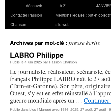
découvrir
à Z
JANVIE
Contacter Passion
Mentions légales : but et objecti
Chanson
site web
presse écrite
Archives par mot-clé :
LABRO Philippe
Publié le
4 juin 2025
par
Passion Chanson
Le journaliste, réalisateur, scénariste, éc
français Philippe LABRO naît le 27 ao
(Tarn-et-Garonne). Son père, originaire 
Ouest, s’y est en effet réinstallé à l’app
guerre mondiale après un …
Continuer 
Publié dans
bios
|
Marqué avec
1936
,
2025
,
27 août
,
27 août 1