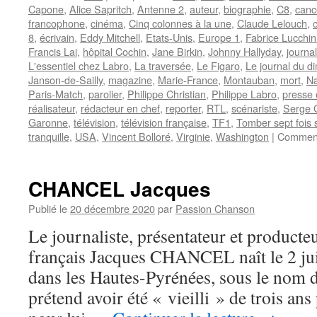
Capone
,
Alice Sapritch
,
Antenne 2
,
auteur
,
biographie
,
C8
,
canc
francophone
,
cinéma
,
Cinq colonnes à la une
,
Claude Lelouch
,
8
,
écrivain
,
Eddy Mitchell
,
Etats-Unis
,
Europe 1
,
Fabrice Lucchin
Francis Lai
,
hôpital Cochin
,
Jane Birkin
,
Johnny Hallyday
,
journa
L'essentiel chez Labro
,
La traversée
,
Le Figaro
,
Le journal du 
Janson-de-Sailly
,
magazine
,
Marie-France
,
Montauban
,
mort
,
Na
Paris-Match
,
parolier
,
Philippe Christian
,
Philippe Labro
,
presse 
réalisateur
,
rédacteur en chef
,
reporter
,
RTL
,
scénariste
,
Serge 
Garonne
,
télévision
,
télévision française
,
TF1
,
Tomber sept fois s
tranquille
,
USA
,
Vincent Bolloré
,
Virginie
,
Washington
|
Comment
CHANCEL Jacques
Publié le
20 décembre 2020
par
Passion Chanson
Le journaliste, présentateur et producteu
français Jacques CHANCEL naît le 2 jui
dans les Hautes-Pyrénées, sous le nom 
prétend avoir été « vieilli » de trois ans