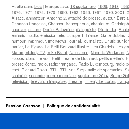
Publié dans
bios
|
Marqué avec
13 septembre
,
1929
,
1948
,
195
1976
,
1977
,
1978
,
1979
,
1980
,
1982
,
1986
,
1987
,
1990
,
2001
,
2
Alsace
,
animateur
,
Antenne 2
,
attaché de presse
,
auteur
,
Barcla
Chanson française
,
Chanson francophone
,
chanteurs
,
Christop
coursier
,
culture
,
Daniel Balavoine
,
dialoguiste
,
Dix de der
,
Ecole
émission radio
,
émission télé
,
Europe 1
,
France
,
Gaîté-Bobino
,
humour
,
imprimeur
,
interviews
,
journal
,
journaliste
,
L'huile sur le
panier
,
Le Figaro
,
Le Petit Bouvard Illustré
,
Les Charlots
,
Les gr
Maroc
,
Melody TV
,
Mike Brant
,
Naissance
,
Nanette Workman
,
N
Passez donc me voir
,
Petit théâtre de Bouvard
,
petits métiers
,
P
presse écrite
,
radio
,
radio française
,
Radio Luxembourg
,
radio p
chef
,
Richard Tison
,
RTL
,
RTL Non Stop
,
salle de spectacles
,
Sa
scolarité
,
seconde guerre mondiale
,
septembre 2014
,
Serge Ga
télévision
,
télévision française
,
Théâtre
,
Thierry Le Luron
,
tramp
Passion Chanson
Politique de confidentialité