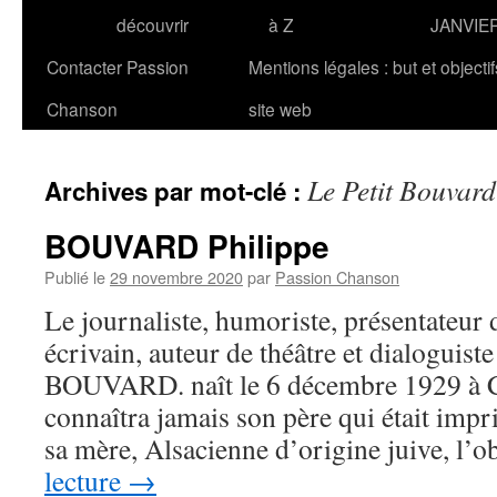
découvrir
à Z
JANVIE
Contacter Passion
Mentions légales : but et objecti
Chanson
site web
Le Petit Bouvard 
Archives par mot-clé :
BOUVARD Philippe
Publié le
29 novembre 2020
par
Passion Chanson
Le journaliste, humoriste, présentateur 
écrivain, auteur de théâtre et dialoguist
BOUVARD. naît le 6 décembre 1929 à C
connaîtra jamais son père qui était im
sa mère, Alsacienne d’origine juive, l’
lecture
→