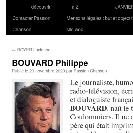
découvrir
à Z
JANVIE
Contacter Passion
Mentions légales : but et objecti
Chanson
site web
←
BOYER Lucienne
BOUVARD Philippe
Publié le
29 novembre 2020
par
Passion Chanson
Le journaliste, humo
radio-télévision, écr
et dialoguiste frança
BOUVARD
. naît l
Coulommiers. Il ne c
père qui était impri