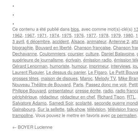
.
.
.
Ce contenu a été publié dans
bios
, avec comme mot(s)-clé(s)
1
1962
,
1967
,
1971
,
1974
,
1975
,
1976
,
1977
,
1978
,
1979
,
1980
,
1
3 avril
,
6 décembre
,
accident
,
Alsace
,
animateur
,
Antenne 2
,
att
biographie
,
Bouvard en liberté
,
Chanson française
,
Chanson fr
Dechavanne
,
Coulommiers
,
coursier
,
culture
,
Daniel Balavoine
,
supérieure de journalisme
,
écrivain
,
émission radio
,
émission tél
Gérard Lenorman
,
humoriste
,
humour
,
imprimeur
,
interviews
,
jo
Laurent Ruquier
,
Le dessus du panier
,
Le Figaro
,
Le Petit Bouvar
grosses têtes
,
maison de disques
,
Maroc
,
Melody TV
,
Mike Bran
Nouveau Théâtre de Bouvard
,
Paris
,
Passez donc me voir
,
Peti
Philippe Bouvard
,
présentateur
,
presse écrite
,
radio
,
radio franç
périphérique
,
rédacteur
,
rédacteur en chef
,
Richard Tison
,
RTL
,
Salvatore Adamo
,
Samedi Soir
,
scolarité
,
seconde guerre mondi
Gainsbourg
,
Sur la sellette
,
talk-show
,
télévision
,
télévision franç
trampoline
. Vous pouvez le mettre en favoris avec
ce permalien
.
←
BOYER Lucienne