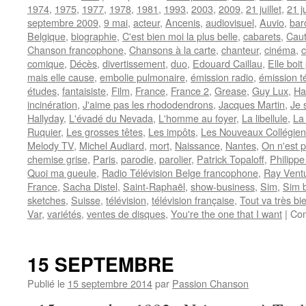
1974
,
1975
,
1977
,
1978
,
1981
,
1993
,
2003
,
2009
,
21 juillet
,
21 j
septembre 2009
,
9 mai
,
acteur
,
Ancenis
,
audiovisuel
,
Auvio
,
bar
Belgique
,
biographie
,
C'est bien moi la plus belle
,
cabarets
,
Caut
Chanson francophone
,
Chansons à la carte
,
chanteur
,
cinéma
,
comique
,
Décès
,
divertissement
,
duo
,
Edouard Caillau
,
Elle boi
mais elle cause
,
embolie pulmonaire
,
émission radio
,
émission t
études
,
fantaisiste
,
Film
,
France
,
France 2
,
Grease
,
Guy Lux
,
Ha
incinération
,
J'aime pas les rhododendrons
,
Jacques Martin
,
Je 
Hallyday
,
L'évadé du Nevada
,
L'homme au foyer
,
La libellule
,
La
Ruquier
,
Les grosses têtes
,
Les impôts
,
Les Nouveaux Collégien
Melody TV
,
Michel Audiard
,
mort
,
Naissance
,
Nantes
,
On n'est 
chemise grise
,
Paris
,
parodie
,
parolier
,
Patrick Topaloff
,
Philipp
Quoi ma gueule
,
Radio Télévision Belge francophone
,
Ray Vent
France
,
Sacha Distel
,
Saint-Raphaël
,
show-business
,
Sim
,
Sim 
sketches
,
Suisse
,
télévision
,
télévision française
,
Tout va très b
Var
,
variétés
,
ventes de disques
,
You're the one that I want
|
Com
15 SEPTEMBRE
Publié le
15 septembre 2014
par
Passion Chanson