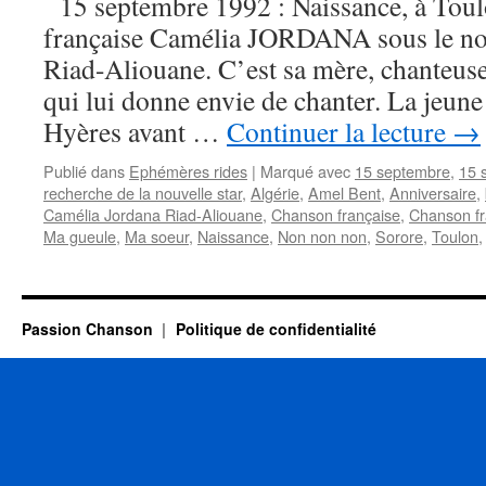
15 septembre 1992 : Naissance, à Toulo
française Camélia JORDANA sous le n
Riad-Aliouane. C’est sa mère, chanteuse
qui lui donne envie de chanter. La jeune
Hyères avant …
Continuer la lecture
→
Publié dans
Ephémères rides
|
Marqué avec
15 septembre
,
15 
recherche de la nouvelle star
,
Algérie
,
Amel Bent
,
Anniversaire
,
Camélia Jordana Riad-Aliouane
,
Chanson française
,
Chanson f
Ma gueule
,
Ma soeur
,
Naissance
,
Non non non
,
Sorore
,
Toulon
Passion Chanson
Politique de confidentialité