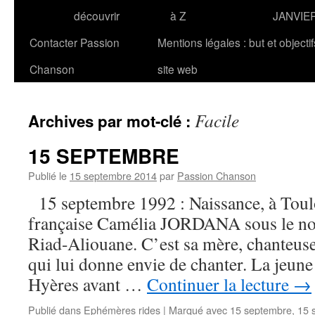
découvrir
à Z
JANVIE
Contacter Passion
Mentions légales : but et objecti
Chanson
site web
Facile
Archives par mot-clé :
15 SEPTEMBRE
Publié le
15 septembre 2014
par
Passion Chanson
15 septembre 1992 : Naissance, à Toulo
française Camélia JORDANA sous le n
Riad-Aliouane. C’est sa mère, chanteuse
qui lui donne envie de chanter. La jeune
Hyères avant …
Continuer la lecture
→
Publié dans
Ephémères rides
|
Marqué avec
15 septembre
,
15 