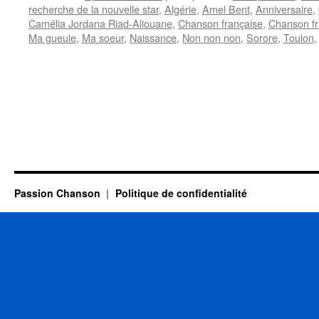
recherche de la nouvelle star
,
Algérie
,
Amel Bent
,
Anniversaire
,
Camélia Jordana Riad-Aliouane
,
Chanson française
,
Chanson f
Ma gueule
,
Ma soeur
,
Naissance
,
Non non non
,
Sorore
,
Toulon
Passion Chanson
Politique de confidentialité