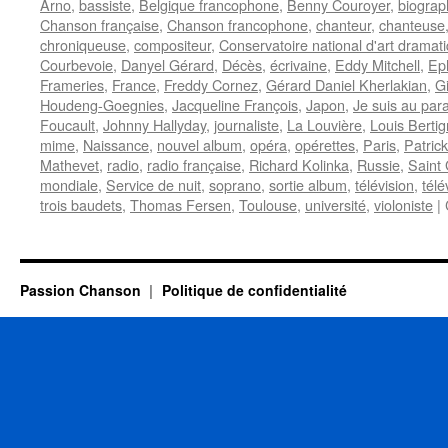
Arno
,
bassiste
,
Belgique francophone
,
Benny Couroyer
,
biograp
Chanson française
,
Chanson francophone
,
chanteur
,
chanteuse
chroniqueuse
,
compositeur
,
Conservatoire national d'art dramat
Courbevoie
,
Danyel Gérard
,
Décès
,
écrivaine
,
Eddy Mitchell
,
Ep
Frameries
,
France
,
Freddy Cornez
,
Gérard Daniel Kherlakian
,
G
Houdeng-Goegnies
,
Jacqueline François
,
Japon
,
Je suis au par
Foucault
,
Johnny Hallyday
,
journaliste
,
La Louvière
,
Louis Berti
mime
,
Naissance
,
nouvel album
,
opéra
,
opérettes
,
Paris
,
Patrick
Mathevet
,
radio
,
radio française
,
Richard Kolinka
,
Russie
,
Saint
mondiale
,
Service de nuit
,
soprano
,
sortie album
,
télévision
,
télé
trois baudets
,
Thomas Fersen
,
Toulouse
,
université
,
violoniste
|
Passion Chanson
Politique de confidentialité