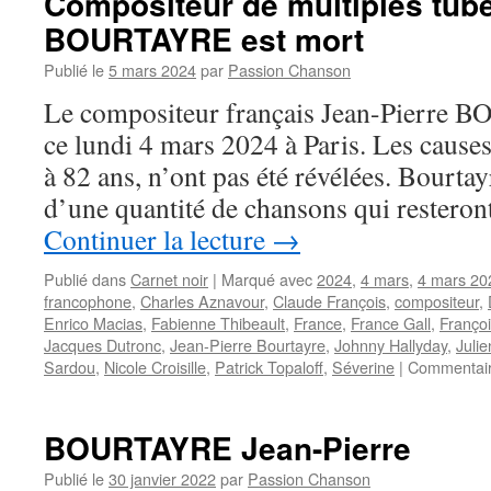
Compositeur de multiples tube
BOURTAYRE est mort
Publié le
5 mars 2024
par
Passion Chanson
Le compositeur français Jean-Pierre
ce lundi 4 mars 2024 à Paris. Les cause
à 82 ans, n’ont pas été révélées. Bourtayr
d’une quantité de chansons qui restero
Continuer la lecture
→
Publié dans
Carnet noir
|
Marqué avec
2024
,
4 mars
,
4 mars 20
francophone
,
Charles Aznavour
,
Claude François
,
compositeur
,
Enrico Macias
,
Fabienne Thibeault
,
France
,
France Gall
,
Franço
Jacques Dutronc
,
Jean-Pierre Bourtayre
,
Johnny Hallyday
,
Julie
Sardou
,
Nicole Croisille
,
Patrick Topaloff
,
Séverine
|
Commentair
BOURTAYRE Jean-Pierre
Publié le
30 janvier 2022
par
Passion Chanson