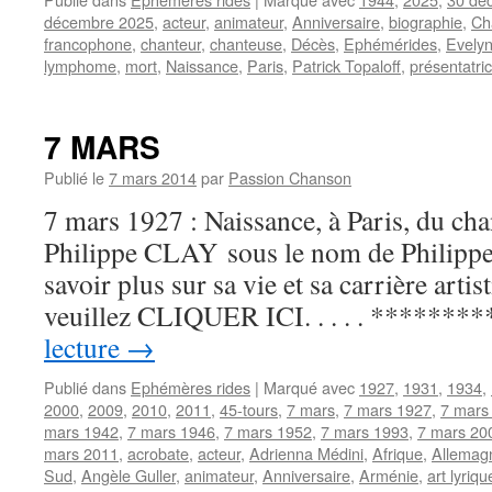
décembre 2025
,
acteur
,
animateur
,
Anniversaire
,
biographie
,
Ch
francophone
,
chanteur
,
chanteuse
,
Décès
,
Ephémérides
,
Evelyn
lymphome
,
mort
,
Naissance
,
Paris
,
Patrick Topaloff
,
présentatri
7 MARS
Publié le
7 mars 2014
par
Passion Chanson
7 mars 1927 : Naissance, à Paris, du cha
Philippe CLAY sous le nom de Philippe
savoir plus sur sa vie et sa carrière arti
veuillez CLIQUER ICI. . . . . ******
lecture
→
Publié dans
Ephémères rides
|
Marqué avec
1927
,
1931
,
1934
,
2000
,
2009
,
2010
,
2011
,
45-tours
,
7 mars
,
7 mars 1927
,
7 mars
mars 1942
,
7 mars 1946
,
7 mars 1952
,
7 mars 1993
,
7 mars 20
mars 2011
,
acrobate
,
acteur
,
Adrienna Médini
,
Afrique
,
Allemag
Sud
,
Angèle Guller
,
animateur
,
Anniversaire
,
Arménie
,
art lyriqu