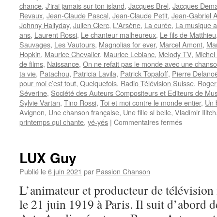
chance
,
J'irai jamais sur ton island
,
Jacques Brel
,
Jacques Dema
Revaux
,
Jean-Claude Pascal
,
Jean-Claude Petit
,
Jean-Gabriel A
Johnny Hallyday
,
Julien Clerc
,
L'Arsène
,
La curée
,
La musique a
ans
,
Laurent Rossi
,
Le chanteur malheureux
,
Le fils de Matthieu
Sauvages
,
Les Vautours
,
Magnolias for ever
,
Marcel Amont
,
Mar
Hopkin
,
Maurice Chevalier
,
Maurice Leblanc
,
Melody TV
,
Michel
de films
,
Naissance
,
On ne refait pas le monde avec une chans
ta vie
,
Patachou
,
Patricia Lavila
,
Patrick Topaloff
,
Pierre Delano
pour moi c’est tout
,
Quelquefois
,
Radio Télévision Suisse
,
Roger
Séverine
,
Société des Auteurs Compositeurs et Editeurs de Mus
Sylvie Vartan
,
Tino Rossi
,
Toi et moi contre le monde entier
,
Un 
Avignon
,
Une chanson française
,
Une fille si belle
,
Vladimir Ilitch
sur
printemps qui chante
,
yé-yés
|
Commentaires fermés
BOURTAY
Jean-
Pierre
LUX Guy
Publié le
6 juin 2021
par
Passion Chanson
L’animateur et producteur de télévisio
le 21 juin 1919 à Paris. Il suit d’abord d