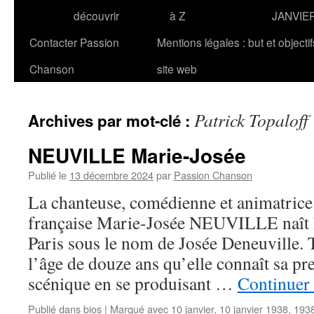
découvrir
à Z
JANVIE
Contacter Passion
Mentions légales : but et objecti
Chanson
site web
Patrick Topaloff
Archives par mot-clé :
NEUVILLE Marie-Josée
Publié le
13 décembre 2024
par
Passion Chanson
La chanteuse, comédienne et animatrice 
française Marie-Josée NEUVILLE naît l
Paris sous le nom de Josée Deneuville. T
l’âge de douze ans qu’elle connaît sa p
scénique en se produisant …
Continuer 
Publié dans
bios
|
Marqué avec
10 janvier
,
10 janvier 1938
,
193