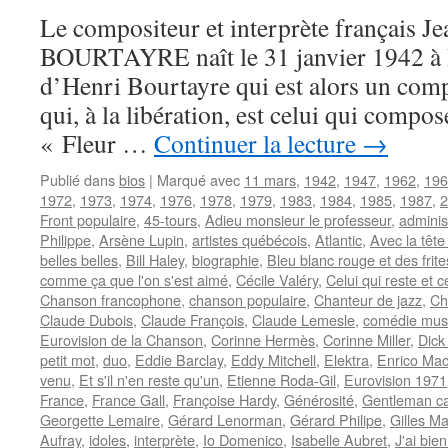
Le compositeur et interprète français Je
BOURTAYRE naît le 31 janvier 1942 à Pari
d’Henri Bourtayre qui est alors un comp
qui, à la libération, est celui qui compo
« Fleur …
Continuer la lecture
→
Publié dans
bios
|
Marqué avec
11 mars
,
1942
,
1947
,
1962
,
196
1972
,
1973
,
1974
,
1976
,
1978
,
1979
,
1983
,
1984
,
1985
,
1987
,
2
Front populaire
,
45-tours
,
Adieu monsieur le professeur
,
adminis
Philippe
,
Arsène Lupin
,
artistes québécois
,
Atlantic
,
Avec la tête
belles belles
,
Bill Haley
,
biographie
,
Bleu blanc rouge et des frite
comme ça que l'on s'est aimé
,
Cécile Valéry
,
Celui qui reste et c
Chanson francophone
,
chanson populaire
,
Chanteur de jazz
,
Ch
Claude Dubois
,
Claude François
,
Claude Lemesle
,
comédie mus
Eurovision de la Chanson
,
Corinne Hermès
,
Corinne Miller
,
Dick
petit mot
,
duo
,
Eddie Barclay
,
Eddy Mitchell
,
Elektra
,
Enrico Mac
venu
,
Et s'il n'en reste qu'un
,
Etienne Roda-Gil
,
Eurovision 1971
France
,
France Gall
,
Françoise Hardy
,
Générosité
,
Gentleman ca
Georgette Lemaire
,
Gérard Lenorman
,
Gérard Philipe
,
Gilles Ma
Aufray
,
idoles
,
interprète
,
Io Domenico
,
Isabelle Aubret
,
J'ai bie