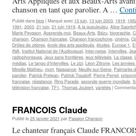
Arts Appliqués et aux Beaux-Arts avant 
chanson en tant que parolier. A …
Conti
Publié dans
bios
|
Marqué avec
13 juin
,
13 juin 2003
,
1919
,
195
1991
,
2003
,
21 juin
,
21 juin 1919
,
A la queuleuleu
,
Alice Sapritc
Marie Peysson
,
Apprends-moi
,
Beaux-Arts
,
Bézu
,
biographie
,
C
chanson
,
Chanson française
,
Chanson francophone
,
cinéma
,
Cl
Drôles de zèbres
,
école des arts appliqués
,
études
,
Europe 1
,
E
INA
,
Institut National de l'Audiovisuel
,
Inter-neige
,
Intervilles
,
Jea
radiophoniques
,
Jeux sans frontières
,
jeux télévisés
,
La classe
,
médias
,
Le tango d'Intervilles
,
Le zizi
,
Léon Zitrone
,
Les années
Mireille Mathieu
,
mort
,
Naissance
,
Neuilly-sur-Seine
,
Palmarès d
parolier
,
Patrick Préjean
,
Patrick Topaloff
,
Pierre Perret
,
prisonn
française
,
résistance
,
Ring Parade
,
seconde guerre mondiale
,
S
télévision française
,
TF1
,
Thomas Joubert
,
variétés
|
Commentai
FRANCOIS Claude
Publié le
25 janvier 2021
par
Passion Chanson
Le chanteur français Claude FRANCOIS n