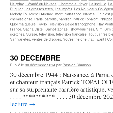
Hallyday
,
L'évadé du Nevada
,
L'homme au foyer
,
La libellule
,
La
Ruquier
,
Les grosses têtes
,
Les impôts
,
Les Nouveaux Collégien
Melody TV
,
Michel Audiard
,
mort
,
Naissance
,
Nantes
,
On n'est 
chemise grise
,
Paris
,
parodie
,
parolier
,
Patrick Topaloff
,
Philipp
Quoi ma gueule
,
Radio Télévision Belge francophone
,
Ray Vent
France
,
Sacha Distel
,
Saint-Raphaël
,
show-business
,
Sim
,
Sim 
sketches
,
Suisse
,
télévision
,
télévision française
,
Tout va très b
Var
,
variétés
,
ventes de disques
,
You're the one that I want
|
Com
30 DECEMBRE
Publié le
30 décembre 2014
par
Passion Chanson
30 décembre 1944 : Naissance, à Paris, d
et chanteur français Patrick TOPALOFF.
sur sa surprenante carrière artistique,
. . . . ********** . . . . 30 décembre 2
lecture
→
Publié dans
Ephémères rides
|
Marqué avec
1944
,
2025
,
30 dé