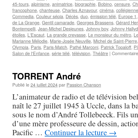
45-tours
,
alpinisme
,
animatrice
,
biographie
,
Bobino
,
censure
,
Ch
francophone
,
chanteuse
,
Charles Aznavour
,
cinéma
,
collégienn
Commedia
,
Couleur sépia
,
Décès
,
duo
,
émission télé
,
Europe 1
de La Grange
,
Gentil camarade
,
Georges Brassens
,
Gérard He
Bontempelli
,
Jean-Michel Desjeunes
,
Johnny boy
,
Johnny Hally
étoiles
,
L'Escaut
,
La grande crevasse
,
Le monsieur du métro
,
L
Marianne Mélodie
,
Marie-Josée Neuville
,
Michel de Saint-Pierre
Olympia
,
Paris
,
Paris-Match
,
Pathé Marconi
,
Patrick Topaloff
,
Pl
Salon de l'Enfance
,
série télé
,
télévision
,
Théâtre
|
Commentaire
TORRENT André
Publié le
24 juillet 2024
par
Passion Chanson
L’animateur de radio et de télévision
naît le 27 juillet 1945 à Uccle, dans la 
sous le nom d’André Tollebeeck. Fils un
d’une mère professeure de dessin, action
Pacific …
Continuer la lecture
→