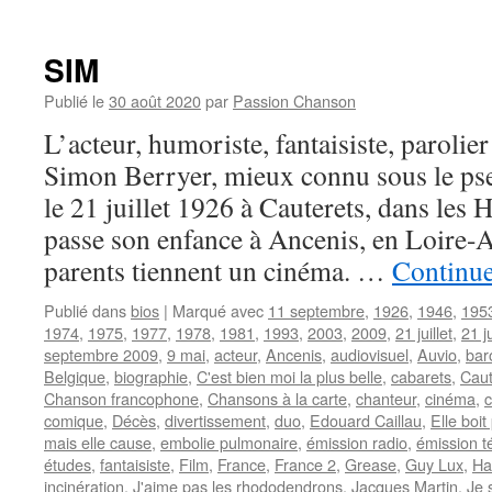
TOPALOFF
Patrick
SIM
Publié le
30 août 2020
par
Passion Chanson
L’acteur, humoriste, fantaisiste, parolier
Simon Berryer, mieux connu sous le p
le 21 juillet 1926 à Cauterets, dans les 
passe son enfance à Ancenis, en Loire-A
parents tiennent un cinéma. …
Continue
Publié dans
bios
|
Marqué avec
11 septembre
,
1926
,
1946
,
195
1974
,
1975
,
1977
,
1978
,
1981
,
1993
,
2003
,
2009
,
21 juillet
,
21 j
septembre 2009
,
9 mai
,
acteur
,
Ancenis
,
audiovisuel
,
Auvio
,
bar
Belgique
,
biographie
,
C'est bien moi la plus belle
,
cabarets
,
Caut
Chanson francophone
,
Chansons à la carte
,
chanteur
,
cinéma
,
comique
,
Décès
,
divertissement
,
duo
,
Edouard Caillau
,
Elle boi
mais elle cause
,
embolie pulmonaire
,
émission radio
,
émission t
études
,
fantaisiste
,
Film
,
France
,
France 2
,
Grease
,
Guy Lux
,
Ha
incinération
,
J'aime pas les rhododendrons
,
Jacques Martin
,
Je 