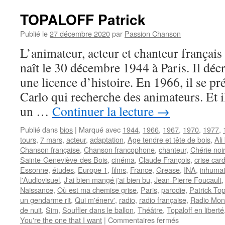
Claude
TOPALOFF Patrick
Publié le
27 décembre 2020
par
Passion Chanson
L’animateur, acteur et chanteur frança
naît le 30 décembre 1944 à Paris. Il décr
une licence d’histoire. En 1966, il se p
Carlo qui recherche des animateurs. Et i
un …
Continuer la lecture
→
Publié dans
bios
|
Marqué avec
1944
,
1966
,
1967
,
1970
,
1977
,
tours
,
7 mars
,
acteur
,
adaptation
,
Age tendre et tête de bois
,
Ali
Chanson française
,
Chanson francophone
,
chanteur
,
Chérie noi
Sainte-Geneviève-des Bois
,
cinéma
,
Claude François
,
crise car
Essonne
,
études
,
Europe 1
,
films
,
France
,
Grease
,
INA
,
inhumat
l'Audiovisuel
,
J'ai bien mangé j'ai bien bu
,
Jean-Pierre Foucault
Naissance
,
Où est ma chemise grise
,
Paris
,
parodie
,
Patrick Top
un gendarme rit
,
Qui m'énerv'
,
radio
,
radio française
,
Radio Mon
de nuit
,
Sim
,
Souffler dans le ballon
,
Théâtre
,
Topaloff en liberté
sur
You're the one that I want
|
Commentaires fermés