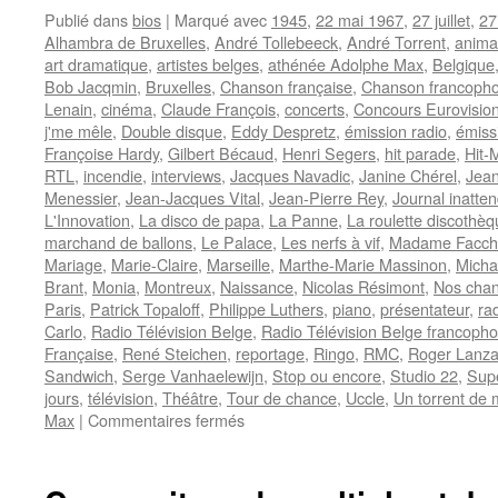
Publié dans
bios
|
Marqué avec
1945
,
22 mai 1967
,
27 juillet
,
27
Alhambra de Bruxelles
,
André Tollebeeck
,
André Torrent
,
anima
art dramatique
,
artistes belges
,
athénée Adolphe Max
,
Belgique
Bob Jacqmin
,
Bruxelles
,
Chanson française
,
Chanson francoph
Lenain
,
cinéma
,
Claude François
,
concerts
,
Concours Eurovisio
j'me mêle
,
Double disque
,
Eddy Despretz
,
émission radio
,
émiss
Françoise Hardy
,
Gilbert Bécaud
,
Henri Segers
,
hit parade
,
Hit-
RTL
,
incendie
,
interviews
,
Jacques Navadic
,
Janine Chérel
,
Jea
Menessier
,
Jean-Jacques Vital
,
Jean-Pierre Rey
,
Journal inatte
L'Innovation
,
La disco de papa
,
La Panne
,
La roulette discothè
marchand de ballons
,
Le Palace
,
Les nerfs à vif
,
Madame Facchi
Mariage
,
Marie-Claire
,
Marseille
,
Marthe-Marie Massinon
,
Micha
Brant
,
Monia
,
Montreux
,
Naissance
,
Nicolas Résimont
,
Nos chan
Paris
,
Patrick Topaloff
,
Philippe Luthers
,
piano
,
présentateur
,
ra
Carlo
,
Radio Télévision Belge
,
Radio Télévision Belge francoph
Française
,
René Steichen
,
reportage
,
Ringo
,
RMC
,
Roger Lanz
Sandwich
,
Serge Vanhaelewijn
,
Stop ou encore
,
Studio 22
,
Sup
jours
,
télévision
,
Théâtre
,
Tour de chance
,
Uccle
,
Un torrent de
sur
Max
|
Commentaires fermés
TORRENT
André