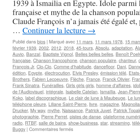
1939 à Ismailia en Egypte. Idole parmi l
française et mythe de la chanson popula
Claude François n’a jamais été égalé et,
…
Continuer la lecture
→
Publié dans
bios
|
Marqué avec
11 mars
,
11 mars 1978
,
15 mar
février 1939
,
2002
,
2012
,
2018
,
45-tours
,
Absolu
,
adaptation
,
Al
Auvio
,
Banzaï
,
Baptiste Vignol
,
Belles belles belles
,
Benoît Poel
française
,
Chanson francophone
,
chanson populaire
,
chanteur
,
François Jr
,
Clo-Clo
,
Comme d'habitude
,
dancefloor
,
Dani
,
Dann
édition
,
Egypte
,
électrocution
,
Elvis Presley
,
émission télé
,
Etats
Brothers
,
Fabien Lecoeuvre
,
Flèche
,
France
,
Franck Olivier
,
Fra
Frank Sinatra
,
Funérailles
,
Girls girls girls
,
homme d'affaires
,
ido
de l'Audiovisuel
,
intégrale
,
Isabelle Catelan
,
Ismaïlia
,
Jean-Pierr
Koko
,
label discographique
,
Le clair de lune à Maubeuge
,
Le lun
téléphone pleure
,
Liliane Saint-Pierre
,
livre
,
magazine
,
Magnolias
Drucker
,
My way
,
mythe
,
Naissance
,
Patrick Juvet
,
Patrick Topal
photographie
,
Pierre Perret
,
pistes de danse
,
plateforme numér
radio
,
RTBF
,
salle de bains
,
show-business
,
star
,
streaming
,
tél
sur
Buggy
|
Commentaires fermés
FRANCOIS