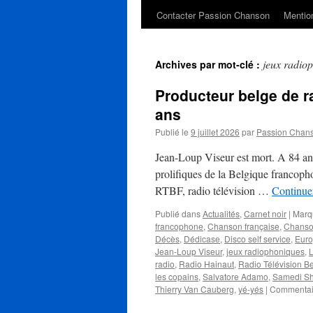
Contacter Passion Chanson
Mention
jeux radio
Archives par mot-clé :
Producteur belge de r
ans
Publié le
9 juillet 2026
par
Passion Chan
Jean-Loup Viseur est mort. A 84 ans.
prolifiques de la Belgique francoph
RTBF, radio télévision …
Continuer
Publié dans
Actualités
,
Carnet noir
|
Marq
francophone
,
Chanson française
,
Chanso
Décès
,
Dédicase
,
Disco self service
,
Euro
Jean-Loup Viseur
,
jeux radiophoniques
,
L
radio
,
Radio Hainaut
,
Radio Télévision B
les copains
,
Salvatore Adamo
,
Samedi S
Thierry Van Cauberg
,
yé-yés
|
Commentai