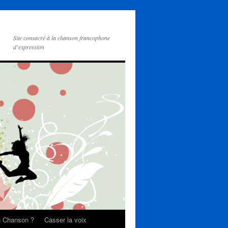
Site consacré à la chanson francophone
d’expression
on Chanson ?
Casser la voix