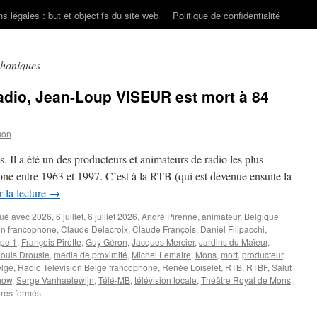
s légales : but et objectifs du site web
Politique de confidentialité
phoniques
adio, Jean-Loup VISEUR est mort à 84
son
 Il a été un des producteurs et animateurs de radio les plus
one entre 1963 et 1997. C’est à la RTB (qui est devenue ensuite la
 la lecture
→
ué avec
2026
,
6 juillet
,
6 juillet 2026
,
André Pirenne
,
animateur
,
Belgique
n francophone
,
Claude Delacroix
,
Claude François
,
Daniel Filipacchi
,
pe 1
,
François Pirette
,
Guy Géron
,
Jacques Mercier
,
Jardins du Maïeur
,
ouis Drousie
,
média de proximité
,
Michel Lemaire
,
Mons
,
mort
,
producteur
,
elge
,
Radio Télévision Belge francophone
,
Renée Loiselet
,
RTB
,
RTBF
,
Salut
how
,
Serge Vanhaelewijn
,
Télé-MB
,
télévision locale
,
Théâtre Royal de Mons
,
sur
res fermés
Producteur