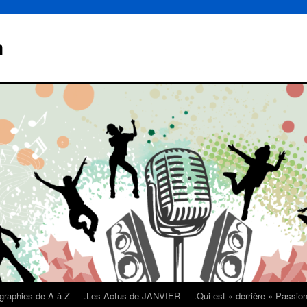
n
graphies de A à Z
.Les Actus de JANVIER
.Qui est « derrière » Passi