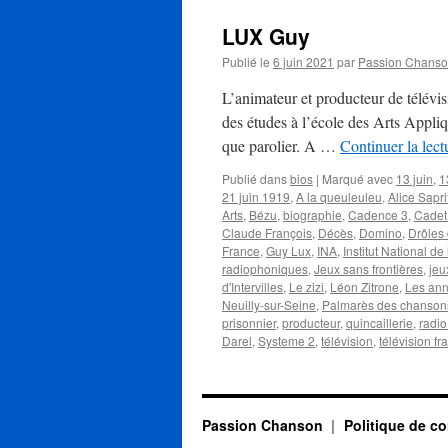
LUX Guy
Publié le
6 juin 2021
par
Passion Chans
L’animateur et producteur de télévis
des études à l’école des Arts Appli
que parolier. A …
Continuer la lec
Publié dans
bios
|
Marqué avec
13 juin
,
1
21 juin 1919
,
A la queuleuleu
,
Alice Sapri
Arts
,
Bézu
,
biographie
,
Cadence 3
,
Cadet
Claude François
,
Décès
,
Domino
,
Drôles
France
,
Guy Lux
,
INA
,
Institut National de
radiophoniques
,
Jeux sans frontières
,
jeu
d'Intervilles
,
Le zizi
,
Léon Zitrone
,
Les an
Neuilly-sur-Seine
,
Palmarès des chanson
prisonnier
,
producteur
,
quincaillerie
,
radio
Darel
,
Systeme 2
,
télévision
,
télévision fr
Passion Chanson
Politique de co