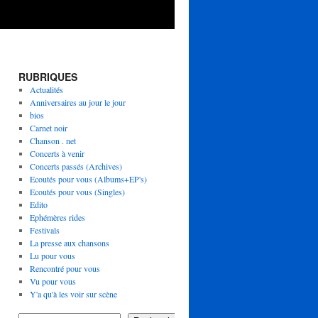
RUBRIQUES
Actualités
Anniversaires au jour le jour
bios
Carnet noir
Chanson . net
Concerts à venir
Concerts passés (Archives)
Ecoutés pour vous (Albums+EP's)
Ecoutés pour vous (Singles)
Edito
Ephémères rides
Festivals
La presse aux chansons
Lu pour vous
Rencontré pour vous
Vu pour vous
Y'a qu'à les voir sur scène