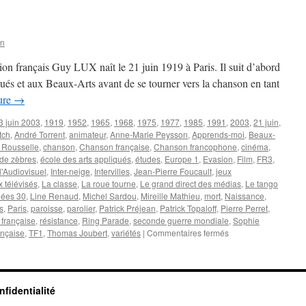
belge
de
radio,
Jean-
on
Loup
VISEUR
ion français Guy LUX naît le 21 juin 1919 à Paris. Il suit d’abord
est
qués et aux Beaux-Arts avant de se tourner vers la chanson en tant
mort
ture
→
à
84
3 juin 2003
,
1919
,
1952
,
1965
,
1968
,
1975
,
1977
,
1985
,
1991
,
2003
,
21 juin
,
ans
tch
,
André Torrent
,
animateur
,
Anne-Marie Peysson
,
Apprends-moi
,
Beaux-
 Rousselle
,
chanson
,
Chanson française
,
Chanson francophone
,
cinéma
,
 de zèbres
,
école des arts appliqués
,
études
,
Europe 1
,
Evasion
,
Film
,
FR3
,
 l'Audiovisuel
,
Inter-neige
,
Intervilles
,
Jean-Pierre Foucault
,
jeux
x télévisés
,
La classe
,
La roue tourne
,
Le grand direct des médias
,
Le tango
nées 30
,
Line Renaud
,
Michel Sardou
,
Mireille Mathieu
,
mort
,
Naissance
,
s
,
Paris
,
paroisse
,
parolier
,
Patrick Préjean
,
Patrick Topaloff
,
Pierre Perret
,
 française
,
résistance
,
Ring Parade
,
seconde guerre mondiale
,
Sophie
sur
ançaise
,
TF1
,
Thomas Joubert
,
variétés
|
Commentaires fermés
LUX
Guy
nfidentialité