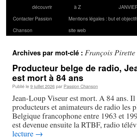
découvrir
à Z
JANVIE
Contacter Passion
Mentions légales : but et objecti
Chanson
site web
François Pirette
Archives par mot-clé :
Producteur belge de radio, J
est mort à 84 ans
Publié le
9 juillet 2026
par
Passion Chanson
Jean-Loup Viseur est mort. A 84 ans. Il 
producteurs et animateurs de radio les pl
Belgique francophone entre 1963 et 199
est devenue ensuite la RTBF, radio tél
lecture
→