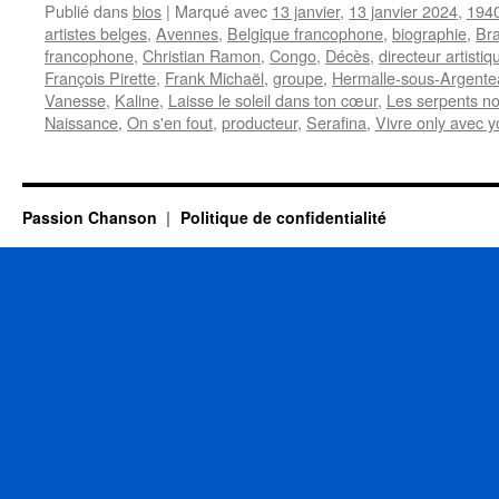
Publié dans
bios
|
Marqué avec
13 janvier
,
13 janvier 2024
,
194
artistes belges
,
Avennes
,
Belgique francophone
,
biographie
,
Bra
francophone
,
Christian Ramon
,
Congo
,
Décès
,
directeur artistiq
François Pirette
,
Frank Michaël
,
groupe
,
Hermalle-sous-Argente
Vanesse
,
Kaline
,
Laisse le soleil dans ton cœur
,
Les serpents no
Naissance
,
On s'en fout
,
producteur
,
Serafina
,
Vivre only avec y
Passion Chanson
Politique de confidentialité