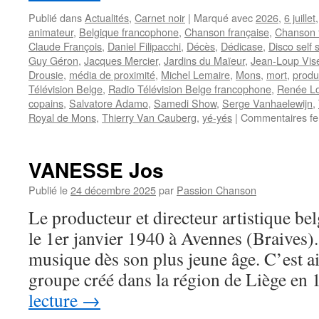
Publié dans
Actualités
,
Carnet noir
|
Marqué avec
2026
,
6 juillet
animateur
,
Belgique francophone
,
Chanson française
,
Chanson 
Claude François
,
Daniel Filipacchi
,
Décès
,
Dédicase
,
Disco self 
Guy Géron
,
Jacques Mercier
,
Jardins du Maïeur
,
Jean-Loup Vis
Drousie
,
média de proximité
,
Michel Lemaire
,
Mons
,
mort
,
produ
Télévision Belge
,
Radio Télévision Belge francophone
,
Renée Lo
copains
,
Salvatore Adamo
,
Samedi Show
,
Serge Vanhaelewijn
,
Royal de Mons
,
Thierry Van Cauberg
,
yé-yés
|
Commentaires f
VANESSE Jos
Publié le
24 décembre 2025
par
Passion Chanson
Le producteur et directeur artistique 
le 1er janvier 1940 à Avennes (Braives). 
musique dès son plus jeune âge. C’est ai
groupe créé dans la région de Liège e
lecture
→