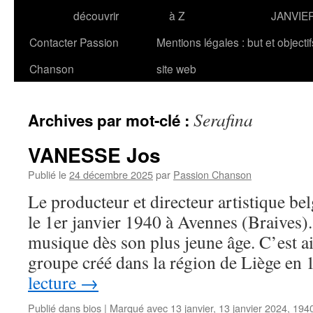
découvrir
à Z
JANVIE
Contacter Passion
Mentions légales : but et objecti
Chanson
site web
Serafina
Archives par mot-clé :
VANESSE Jos
Publié le
24 décembre 2025
par
Passion Chanson
Le producteur et directeur artistique 
le 1er janvier 1940 à Avennes (Braives). 
musique dès son plus jeune âge. C’est ai
groupe créé dans la région de Liège e
lecture
→
Publié dans
bios
|
Marqué avec
13 janvier
,
13 janvier 2024
,
194