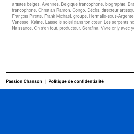
artistes belges
,
Avennes
,
Belgique francophone
,
biographie
,
Bra
francophone
,
Christian Ramon
,
Congo
,
Décès
,
directeur artistiq
François Pirette
,
Frank Michaël
,
groupe
,
Hermalle-sous-Argente
Vanesse
,
Kaline
,
Laisse le soleil dans ton cœur
,
Les serpents no
Naissance
,
On s'en fout
,
producteur
,
Serafina
,
Vivre only avec y
Passion Chanson
Politique de confidentialité