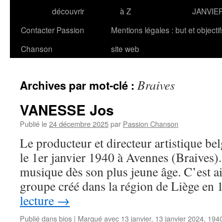
découvrir
à Z
JANVIE
Contacter Passion
Mentions légales : but et objecti
Chanson
site web
Braives
Archives par mot-clé :
VANESSE Jos
Publié le
24 décembre 2025
par
Passion Chanson
Le producteur et directeur artistique 
le 1er janvier 1940 à Avennes (Braives). 
musique dès son plus jeune âge. C’est ai
groupe créé dans la région de Liège e
lecture
→
Publié dans
bios
|
Marqué avec
13 janvier
,
13 janvier 2024
,
194