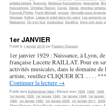
artistes belges
,
Avennes
,
Belgique francophone
,
biographie
,
Bra
francophone
,
Christian Ramon
,
Congo
,
Décès
,
directeur artistiq
François Pirette
,
Frank Michaël
,
groupe
,
Hermalle-sous-Argente
Vanesse
,
Kaline
,
Laisse le soleil dans ton cœur
,
Les serpents no
Naissance
,
On s'en fout
,
producteur
,
Serafina
,
Vivre only avec y
1er JANVIER
Publié le
1 janvier 2015
par
Passion Chanson
1er janvier 1929 : Naissance, à Lyon, de 
française Lucette RAILLAT. Pour en sav
activités musicales, dans le domaine de 
artiste, veuillez CLIQUER ICI. . . . . 
Continuer la lecture
→
Publié dans
Ephémères rides
|
Marqué avec
1929
,
1940
,
1948
,
1er janvier 1929
,
1er janvier 1940
,
1er janvier 1948
,
1er janvier
1980
,
1er janvier 1982
,
1er janvier 2009
,
1er janvier 2011
,
2009
Albert Raisner
,
Alpha Blondy
,
animateur
,
Anniversaire
,
auteur
,
A