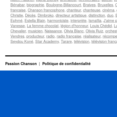
Bénabar
,
biographie
,
Boulogne-Billancourt
,
Braives
,
Bruxelles
,
française
,
Chanson francophone
,
chanteur
,
chanteuse
,
cinéma
,
Christie
,
Décès
,
Dimbroko
,
directeur artistique
,
distinction
,
duo
,
Ephmé
,
Estella Blain
,
harmoniciste
,
interprète
,
Ismaïlia
,
J'aime 
Vanesse
,
La femme chocolat
,
légion d'honneur
,
Louis Chédid
,
Lu
Chevalier
,
musicien
,
Naissance
,
Olivia Blanc
,
Olivia Ruiz
,
orches
Vendres
,
producteur
,
radio
,
radio française
,
réalisateur
,
récompe
Seydou Koné
,
Star Academy
,
Tarare
,
télévision
,
télévision franç
Passion Chanson
Politique de confidentialité