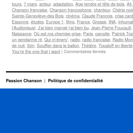
tours
,
7 mars
,
acteur
,
adaptation
,
Age tendre et tête de bois
,
Ali
Chanson française
,
Chanson francophone
,
chanteur
,
Chérie noi
Sainte-Geneviève-des Bois
,
cinéma
,
Claude François
,
crise car
Essonne
,
études
,
Europe 1
,
films
,
France
,
Grease
,
INA
,
inhumat
l'Audiovisuel
,
J'ai bien mangé j'ai bien bu
,
Jean-Pierre Foucault
Naissance
,
Où est ma chemise grise
,
Paris
,
parodie
,
Patrick Top
un gendarme rit
,
Qui m'énerv'
,
radio
,
radio française
,
Radio Mon
de nuit
,
Sim
,
Souffler dans le ballon
,
Théâtre
,
Topaloff en liberté
sur
You're the one that I want
|
Commentaires fermés
TOPALOFF
Patrick
Passion Chanson
Politique de confidentialité