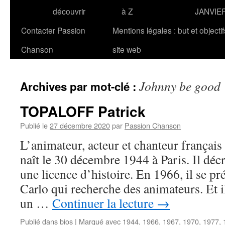
découvrir
à Z
JANVIE
Contacter Passion
Mentions légales : but et objecti
Chanson
site web
Johnny be good
Archives par mot-clé :
TOPALOFF Patrick
Publié le
27 décembre 2020
par
Passion Chanson
L’animateur, acteur et chanteur frança
naît le 30 décembre 1944 à Paris. Il décr
une licence d’histoire. En 1966, il se p
Carlo qui recherche des animateurs. Et i
un …
Continuer la lecture
→
Publié dans
bios
|
Marqué avec
1944
,
1966
,
1967
,
1970
,
1977
,