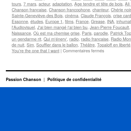
tours
,
7 mars
,
acteur
,
adaptation
,
Age tendre et tête de bois
,
Ali
Chanson française
,
Chanson francophone
,
chanteur
,
Chérie noi
Sainte-Geneviève-des Bois
,
cinéma
,
Claude François
,
crise car
Essonne
,
études
,
Europe 1
,
films
,
France
,
Grease
,
INA
,
inhumat
l'Audiovisuel
,
J'ai bien mangé j'ai bien bu
,
Jean-Pierre Foucault
Naissance
,
Où est ma chemise grise
,
Paris
,
parodie
,
Patrick Top
un gendarme rit
,
Qui m'énerv'
,
radio
,
radio française
,
Radio Mon
de nuit
,
Sim
,
Souffler dans le ballon
,
Théâtre
,
Topaloff en liberté
sur
You're the one that I want
|
Commentaires fermés
TOPALOFF
Patrick
Passion Chanson
Politique de confidentialité