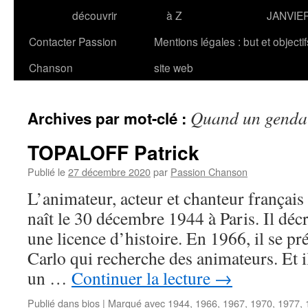
découvrir
à Z
JANVIE
Contacter Passion
Mentions légales : but et objecti
Chanson
site web
Quand un gendar
Archives par mot-clé :
TOPALOFF Patrick
Publié le
27 décembre 2020
par
Passion Chanson
L’animateur, acteur et chanteur frança
naît le 30 décembre 1944 à Paris. Il décr
une licence d’histoire. En 1966, il se p
Carlo qui recherche des animateurs. Et i
un …
Continuer la lecture
→
Publié dans
bios
|
Marqué avec
1944
,
1966
,
1967
,
1970
,
1977
,