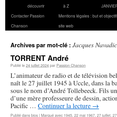
découvrir
à Z
JANVIE
Contacter Passion
Mentions légales : but et objecti
Chanson
site web
Jacques Navadic
Archives par mot-clé :
TORRENT André
Publié le
24 juillet 2024
par
Passion Chanson
L’animateur de radio et de télévision
naît le 27 juillet 1945 à Uccle, dans la 
sous le nom d’André Tollebeeck. Fils un
d’une mère professeure de dessin, action
Pacific …
Continuer la lecture
→
Publié dans
bios
|
Marqué avec
1945
,
22 mai 1967
,
27 juillet
,
27