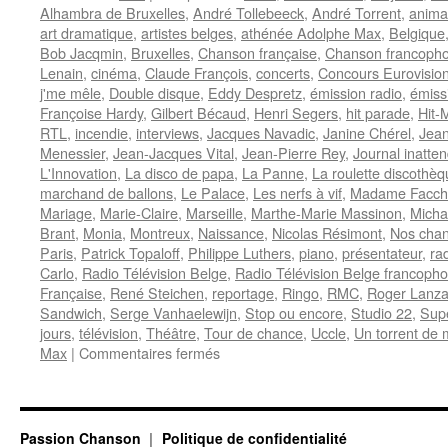
Alhambra de Bruxelles
,
André Tollebeeck
,
André Torrent
,
anima
art dramatique
,
artistes belges
,
athénée Adolphe Max
,
Belgique
Bob Jacqmin
,
Bruxelles
,
Chanson française
,
Chanson francoph
Lenain
,
cinéma
,
Claude François
,
concerts
,
Concours Eurovisio
j'me mêle
,
Double disque
,
Eddy Despretz
,
émission radio
,
émiss
Françoise Hardy
,
Gilbert Bécaud
,
Henri Segers
,
hit parade
,
Hit-
RTL
,
incendie
,
interviews
,
Jacques Navadic
,
Janine Chérel
,
Jea
Menessier
,
Jean-Jacques Vital
,
Jean-Pierre Rey
,
Journal inatte
L'Innovation
,
La disco de papa
,
La Panne
,
La roulette discothè
marchand de ballons
,
Le Palace
,
Les nerfs à vif
,
Madame Facchi
Mariage
,
Marie-Claire
,
Marseille
,
Marthe-Marie Massinon
,
Micha
Brant
,
Monia
,
Montreux
,
Naissance
,
Nicolas Résimont
,
Nos chan
Paris
,
Patrick Topaloff
,
Philippe Luthers
,
piano
,
présentateur
,
ra
Carlo
,
Radio Télévision Belge
,
Radio Télévision Belge francoph
Française
,
René Steichen
,
reportage
,
Ringo
,
RMC
,
Roger Lanz
Sandwich
,
Serge Vanhaelewijn
,
Stop ou encore
,
Studio 22
,
Sup
jours
,
télévision
,
Théâtre
,
Tour de chance
,
Uccle
,
Un torrent de
sur
Max
|
Commentaires fermés
TORRENT
André
Passion Chanson
Politique de confidentialité