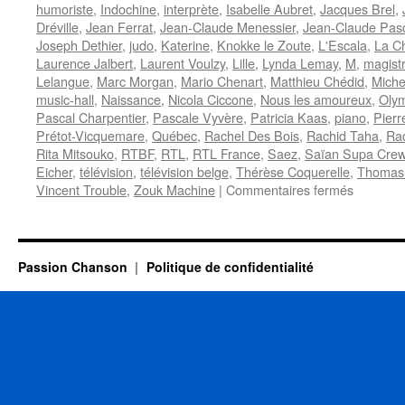
humoriste
,
Indochine
,
interprète
,
Isabelle Aubret
,
Jacques Brel
,
Dréville
,
Jean Ferrat
,
Jean-Claude Menessier
,
Jean-Claude Pas
Joseph Dethier
,
judo
,
Katerine
,
Knokke le Zoute
,
L'Escala
,
La C
Laurence Jalbert
,
Laurent Voulzy
,
Lille
,
Lynda Lemay
,
M
,
magistr
Lelangue
,
Marc Morgan
,
Mario Chenart
,
Matthieu Chédid
,
Miche
music-hall
,
Naissance
,
Nicola Ciccone
,
Nous les amoureux
,
Oly
Pascal Charpentier
,
Pascale Vyvère
,
Patricia Kaas
,
piano
,
Pierr
Prétot-Vicquemare
,
Québec
,
Rachel Des Bois
,
Rachid Taha
,
Rad
Rita Mitsouko
,
RTBF
,
RTL
,
RTL France
,
Saez
,
Saïan Supa Cre
Eicher
,
télévision
,
télévision belge
,
Thérèse Coquerelle
,
Thomas
sur
Vincent Trouble
,
Zouk Machine
|
Commentaires fermés
27
JUILLET
Passion Chanson
Politique de confidentialité