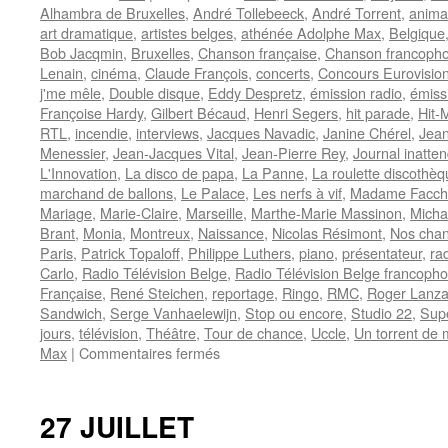
Alhambra de Bruxelles
,
André Tollebeeck
,
André Torrent
,
anima
art dramatique
,
artistes belges
,
athénée Adolphe Max
,
Belgique
Bob Jacqmin
,
Bruxelles
,
Chanson française
,
Chanson francoph
Lenain
,
cinéma
,
Claude François
,
concerts
,
Concours Eurovisio
j'me mêle
,
Double disque
,
Eddy Despretz
,
émission radio
,
émiss
Françoise Hardy
,
Gilbert Bécaud
,
Henri Segers
,
hit parade
,
Hit-
RTL
,
incendie
,
interviews
,
Jacques Navadic
,
Janine Chérel
,
Jea
Menessier
,
Jean-Jacques Vital
,
Jean-Pierre Rey
,
Journal inatte
L'Innovation
,
La disco de papa
,
La Panne
,
La roulette discothè
marchand de ballons
,
Le Palace
,
Les nerfs à vif
,
Madame Facchi
Mariage
,
Marie-Claire
,
Marseille
,
Marthe-Marie Massinon
,
Micha
Brant
,
Monia
,
Montreux
,
Naissance
,
Nicolas Résimont
,
Nos chan
Paris
,
Patrick Topaloff
,
Philippe Luthers
,
piano
,
présentateur
,
ra
Carlo
,
Radio Télévision Belge
,
Radio Télévision Belge francoph
Française
,
René Steichen
,
reportage
,
Ringo
,
RMC
,
Roger Lanz
Sandwich
,
Serge Vanhaelewijn
,
Stop ou encore
,
Studio 22
,
Sup
jours
,
télévision
,
Théâtre
,
Tour de chance
,
Uccle
,
Un torrent de
sur
Max
|
Commentaires fermés
TORRENT
André
27 JUILLET