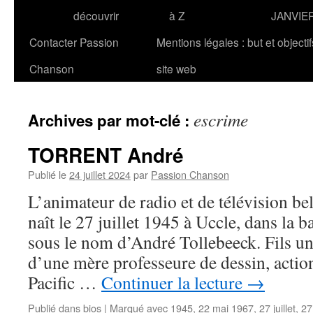
découvrir
à Z
JANVIE
Contacter Passion
Mentions légales : but et objecti
Chanson
site web
escrime
Archives par mot-clé :
TORRENT André
Publié le
24 juillet 2024
par
Passion Chanson
L’animateur de radio et de télévision
naît le 27 juillet 1945 à Uccle, dans la 
sous le nom d’André Tollebeeck. Fils un
d’une mère professeure de dessin, action
Pacific …
Continuer la lecture
→
Publié dans
bios
|
Marqué avec
1945
,
22 mai 1967
,
27 juillet
,
27