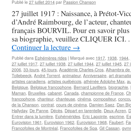
Publié le
27 juillet 2014
par
Passion Chanson
27 juillet 1917 : Naissance, à Prétot-V
d’André Raimbourg, de l’acteur, chante
français BOURVIL. Pour en savoir plus s
sa biographie, veuillez CLIQUER ICI. . 
Continuer la lecture
→
Publié dans
Ephémères rides
|
Marqué avec
1917
,
1938
,
1944
,
27 juillet 1917
,
27 juillet 1938
,
27 juillet 1944
,
27 juillet 1945
,
27 j
2006
,
33-tours
,
45-tours
,
Académie Charles-Cros
,
Alhambra de 
Tollebeeck
,
André Torrent
,
animateur
,
Anniversaire
,
art dramati
artistes canadiens
,
artistes québécois
,
athénée Adolphe Max
,
au
Belgique
,
Belgique francophone
,
Bernard Lavilliers
,
biographie
,
Maman
,
Bruxelles
,
cabaret
,
Canada
,
championne de France
,
Ch
francophone
,
chanteur
,
chanteuse
,
cinéma
,
compositeur
,
concou
de la Chanson
,
contrat
,
cours de cinéma
,
Damien Saez
,
Dan Bi
Hallyday
,
De Panne
,
Décès
,
Départ en tarentelle
,
Deux-Acren
,
D
Entrer dans la lumière
,
Ephémérides
,
Eric Lapointe
,
escrime
,
E
Eurovision 1961
,
Eurovision 1962
,
Eurovision 1968
,
Faubert
,
Fa
Francofolies de Montréal
,
Francofolies de Spa
,
Gil Cassan
,
gymn