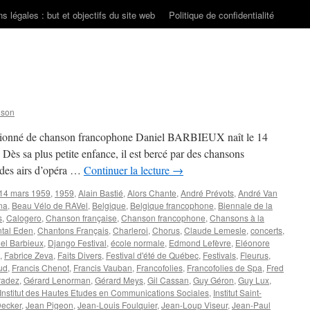
s légales : but et objectifs du site web
Politique de confidentialité
nson
ssionné de chanson francophone Daniel BARBIEUX naît le 14
ès sa plus petite enfance, il est bercé par des chansons
t des airs d’opéra …
Continuer la lecture
→
14 mars 1959
,
1959
,
Alain Bastié
,
Alors Chante
,
André Prévots
,
André Van
na
,
Beau Vélo de RAVel
,
Belgique
,
Belgique francophone
,
Biennale de la
s
,
Calogero
,
Chanson française
,
Chanson francophone
,
Chansons à la
tal Eden
,
Chantons Français
,
Charleroi
,
Chorus
,
Claude Lemesle
,
concerts
,
el Barbieux
,
Django Festival
,
école normale
,
Edmond Lefèvre
,
Eléonore
,
Fabrice Zeva
,
Faits Divers
,
Festival d'été de Québec
,
Festivals
,
Fleurus
,
ud
,
Francis Chenot
,
Francis Vauban
,
Francofolies
,
Francofolies de Spa
,
Fred
radez
,
Gérard Lenorman
,
Gérard Meys
,
Gil Cassan
,
Guy Géron
,
Guy Lux
,
Institut des Hautes Etudes en Communications Sociales
,
Institut Saint-
ecker
,
Jean Pigeon
,
Jean-Louis Foulquier
,
Jean-Loup Viseur
,
Jean-Paul