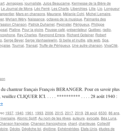
art
,
Jemappes
,
journaliste
,
Julos Beaucarne
,
Kermesse de la Bière de
,
Le Journal de Mons
,
Léo Ferré
,
Les Charts
,
Liberchies
,
Lille
,
Lio
,
Longueur
Carpentier
,
Mars en chansons
,
Maurane
,
Mélanie Cohl
,
Michel Lemaire
,
mer
,
Myriam Wéry
,
Naissance
,
octaves de la musique
,
Palmarès des
Passion Chanson
,
Patrick Duhamel
,
Pepinster
,
Périgueux
,
Philippe
apsat
,
Platine
,
Pour la gloire
,
Pousse-café
,
présentateur
,
Québec
,
radio
,
ancophone
,
Ray Charles
,
Raymond Errera
,
Richard Gotainer
,
Robert
mo
,
Serge Beyer
,
Serge Vanhaelewijn
,
Si belle et inutile
,
site web
,
Spa
,
ançaise
,
Tournai
,
Transat
,
Truffe de Périgueux
,
Une autre chanson
,
VivaCité
,
BIEUX
el
son
y, du chanteur français François BERANGER. Pour en savoir plus
e, veuillez CLIQUER ICI. . . . . ********** . . . . 28 août 1940 :
→
vec
1937
,
1940
,
1961
,
1993
,
2006
,
2015
,
2017
,
2019
,
28 août
,
6530
,
86 ans
,
niversaire
,
Atomic Spliff
,
Au nom de tes rêves
,
auteure
,
avocate
,
Béa Luna
,
Chanson française
,
Chanson francophone
,
chant
,
chanteuse
,
Collectif
toire
,
Décès
,
Dépêche-toi
,
diplôme
,
Ephémérides
,
Etats-Unis
,
études de