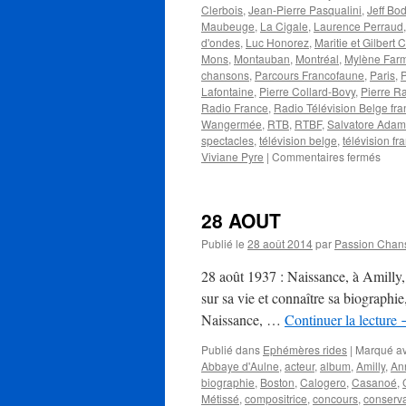
Clerbois
,
Jean-Pierre Pasqualini
,
Jeff Bod
Maubeuge
,
La Cigale
,
Laurence Perraud
d'ondes
,
Luc Honorez
,
Maritie et Gilbert 
Mons
,
Montauban
,
Montréal
,
Mylène Far
chansons
,
Parcours Francofaune
,
Paris
,
Lafontaine
,
Pierre Collard-Bovy
,
Pierre R
Radio France
,
Radio Télévision Belge fr
Wangermée
,
RTB
,
RTBF
,
Salvatore Ada
spectacles
,
télévision belge
,
télévision fr
sur
Viviane Pyre
|
Commentaires fermés
BAR
Dani
28 AOUT
Publié le
28 août 2014
par
Passion Chan
28 août 1937 : Naissance, à Amill
sur sa vie et connaître sa biographi
Naissance, …
Continuer la lecture
Publié dans
Ephémères rides
|
Marqué a
Abbaye d'Aulne
,
acteur
,
album
,
Amilly
,
An
biographie
,
Boston
,
Calogero
,
Casanoé
,
Métissé
,
compositrice
,
concours
,
conserva