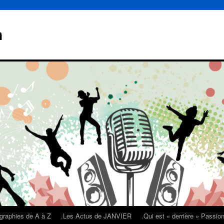
n
graphies de A à Z
.Les Actus de JANVIER
.Qui est « derrière » Passi