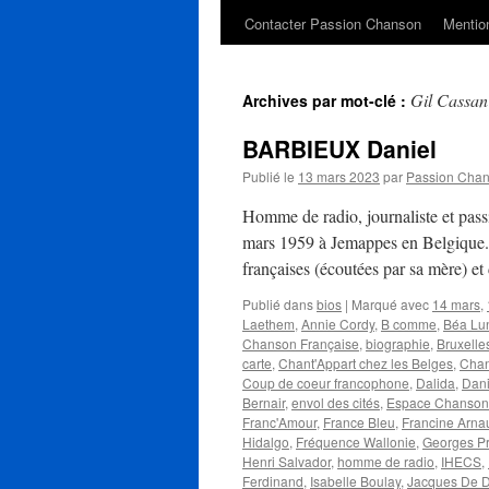
Contacter Passion Chanson
Mention
Gil Cassan
Archives par mot-clé :
BARBIEUX Daniel
Publié le
13 mars 2023
par
Passion Cha
Homme de radio, journaliste et pa
mars 1959 à Jemappes en Belgique. D
françaises (écoutées par sa mère) e
Publié dans
bios
|
Marqué avec
14 mars
,
Laethem
,
Annie Cordy
,
B comme
,
Béa Lu
Chanson Française
,
biographie
,
Bruxelle
carte
,
Chant'Appart chez les Belges
,
Chan
Coup de coeur francophone
,
Dalida
,
Dani
Bernair
,
envol des cités
,
Espace Chanson
Franc'Amour
,
France Bleu
,
Francine Arna
Hidalgo
,
Fréquence Wallonie
,
Georges P
Henri Salvador
,
homme de radio
,
IHECS
,
Ferdinand
,
Isabelle Boulay
,
Jacques De D