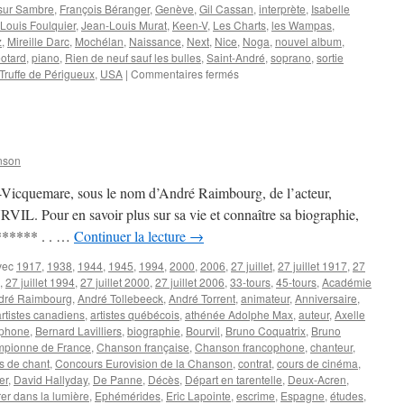
 sur Sambre
,
François Béranger
,
Genève
,
Gil Cassan
,
interprète
,
Isabelle
Louis Foulquier
,
Jean-Louis Murat
,
Keen-V
,
Les Charts
,
les Wampas
,
z
,
Mireille Darc
,
Mochélan
,
Naissance
,
Next
,
Nice
,
Noga
,
nouvel album
,
éotard
,
piano
,
Rien de neuf sauf les bulles
,
Saint-André
,
soprano
,
sortie
sur
Truffe de Périgueux
,
USA
|
Commentaires fermés
28
AOUT
nson
ot-Vicquemare, sous le nom d’André Raimbourg, de l’acteur,
VIL. Pour en savoir plus sur sa vie et connaître sa biographie,
******* . . …
Continuer la lecture
→
vec
1917
,
1938
,
1944
,
1945
,
1994
,
2000
,
2006
,
27 juillet
,
27 juillet 1917
,
27
,
27 juillet 1994
,
27 juillet 2000
,
27 juillet 2006
,
33-tours
,
45-tours
,
Académie
dré Raimbourg
,
André Tollebeeck
,
André Torrent
,
animateur
,
Anniversaire
,
artistes canadiens
,
artistes québécois
,
athénée Adolphe Max
,
auteur
,
Axelle
ophone
,
Bernard Lavilliers
,
biographie
,
Bourvil
,
Bruno Coquatrix
,
Bruno
mpionne de France
,
Chanson française
,
Chanson francophone
,
chanteur
,
s de chant
,
Concours Eurovision de la Chanson
,
contrat
,
cours de cinéma
,
er
,
David Hallyday
,
De Panne
,
Décès
,
Départ en tarentelle
,
Deux-Acren
,
rer dans la lumière
,
Ephémérides
,
Eric Lapointe
,
escrime
,
Espagne
,
études
,