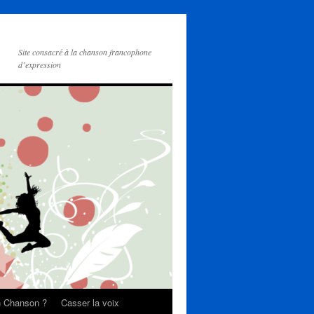
Site consacré à la chanson francophone
d’expression
on Chanson ?
Casser la voix