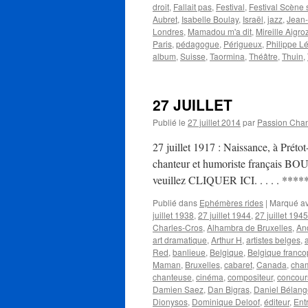
droit
,
Fallait pas
,
Festival
,
Festival Scène
Aubret
,
Isabelle Boulay
,
Israël
,
jazz
,
Jean-
Londres
,
Mamadou m'a dit
,
Mireille Aigro
Paris
,
pédagogue
,
Périgueux
,
Philippe L
album
,
Suisse
,
Taormina
,
Théâtre
,
Thuin
,
27 JUILLET
Publié le
27 juillet 2014
par
Passion Cha
27 juillet 1917 : Naissance, à Prét
chanteur et humoriste français BOUR
veuillez CLIQUER ICI. . . . . ***
Publié dans
Ephémères rides
|
Marqué a
juillet 1938
,
27 juillet 1944
,
27 juillet 1945
Charles-Cros
,
Alhambra de Bruxelles
,
An
art dramatique
,
Arthur H
,
artistes belges
,
Red
,
banlieue
,
Belgique
,
Belgique franc
Maman
,
Bruxelles
,
cabaret
,
Canada
,
cha
chanteuse
,
cinéma
,
compositeur
,
concour
Damien Saez
,
Dan Bigras
,
Daniel Bélang
Dionysos
,
Dominique Deloof
,
éditeur
,
Ent