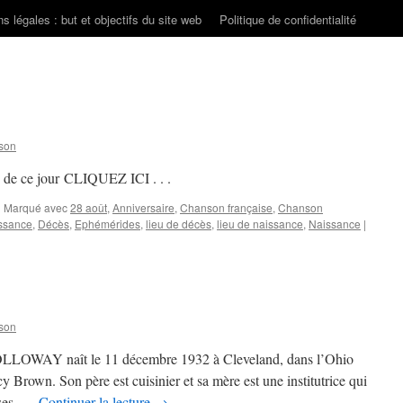
s légales : but et objectifs du site web
Politique de confidentialité
son
s de ce jour CLIQUEZ ICI . . .
|
Marqué avec
28 août
,
Anniversaire
,
Chanson française
,
Chanson
ssance
,
Décès
,
Ephémérides
,
lieu de décès
,
lieu de naissance
,
Naissance
|
son
LLOWAY naît le 11 décembre 1932 à Cleveland, dans l’Ohio
Brown. Son père est cuisinier et sa mère est une institutrice qui
ises. …
Continuer la lecture
→