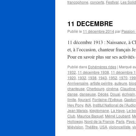
francophone
,
concerts
,
Festival
,
Les Solid
11 DECEMBRE
Publié le
11 décembre 2014
par
Passion
11 décembre 1913 : Naissance, à Cher
et, à l’occasion, chanteur français
Pour en savoir plus sur ses activité
Publié dans
Ephémères rides
|
Marqué a
1932
,
11 décembre 1938
,
11 décembre 
1920
,
1932
,
1938
,
1943
,
1952
,
1970
,
199
Anniversaire
,
artiste peintre
,
auteure
,
bio
chanteuse
,
Cherbourg
,
cinéma
,
Claudine
danse
,
danseuse
,
Décès
,
Douai
,
écrivain
limite
,
figurant
,
Fontaine-l'Evêque
,
Gaston
Hey Pony
,
INA
,
Institut National de l'Audi
Jean Marais
,
kleptomane
,
La Haye
,
Le bo
Club
,
Maurice Baquet
,
Mémé Loubard
,
Me
Holloway
,
Nord de la France
,
Paris
,
Pays
télévision
,
Théâtre
,
USA
,
violoncelliste
,
vi