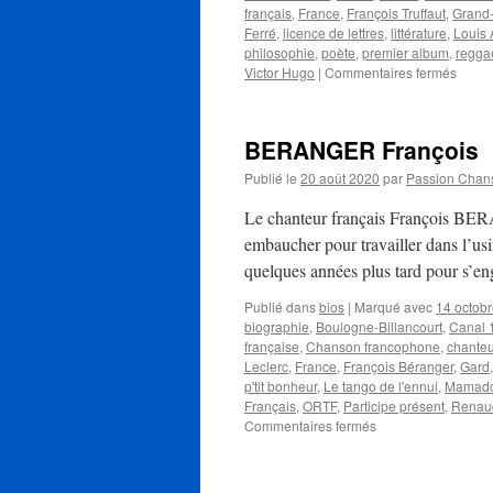
français
,
France
,
François Truffaut
,
Grand-
Ferré
,
licence de lettres
,
littérature
,
Louis
philosophie
,
poète
,
premier album
,
regga
sur
Victor Hugo
|
Commentaires fermés
LEOT
Philip
BERANGER François
Publié le
20 août 2020
par
Passion Chan
Le chanteur français François BERA
embaucher pour travailler dans l’usi
quelques années plus tard pour s’
Publié dans
bios
|
Marqué avec
14 octob
biographie
,
Boulogne-Billancourt
,
Canal 
française
,
Chanson francophone
,
chanteu
Leclerc
,
France
,
François Béranger
,
Gard
p'tit bonheur
,
Le tango de l'ennui
,
Mamadou
Français
,
ORTF
,
Participe présent
,
Renau
sur
Commentaires fermés
BERANGER
François