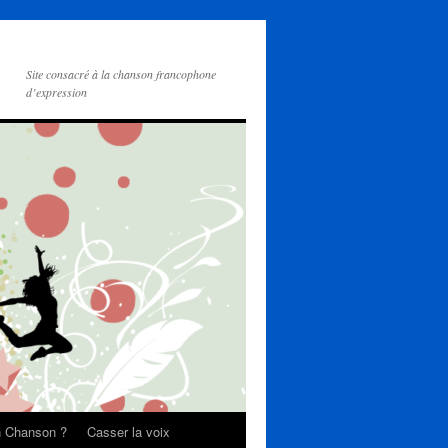
Site consacré à la chanson francophone
d’expression
on Chanson ?
Casser la voix