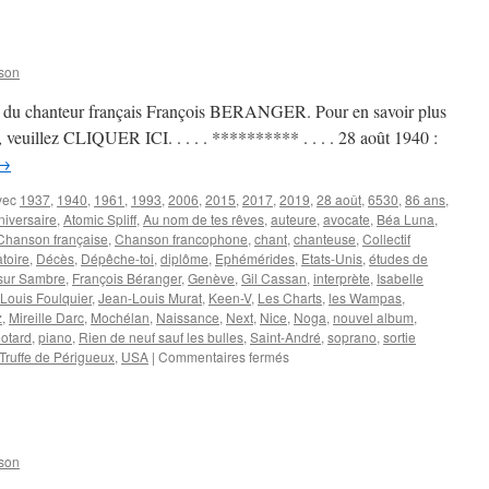
DECEMBRE
son
y, du chanteur français François BERANGER. Pour en savoir plus
e, veuillez CLIQUER ICI. . . . . ********** . . . . 28 août 1940 :
→
vec
1937
,
1940
,
1961
,
1993
,
2006
,
2015
,
2017
,
2019
,
28 août
,
6530
,
86 ans
,
niversaire
,
Atomic Spliff
,
Au nom de tes rêves
,
auteure
,
avocate
,
Béa Luna
,
Chanson française
,
Chanson francophone
,
chant
,
chanteuse
,
Collectif
toire
,
Décès
,
Dépêche-toi
,
diplôme
,
Ephémérides
,
Etats-Unis
,
études de
 sur Sambre
,
François Béranger
,
Genève
,
Gil Cassan
,
interprète
,
Isabelle
Louis Foulquier
,
Jean-Louis Murat
,
Keen-V
,
Les Charts
,
les Wampas
,
z
,
Mireille Darc
,
Mochélan
,
Naissance
,
Next
,
Nice
,
Noga
,
nouvel album
,
éotard
,
piano
,
Rien de neuf sauf les bulles
,
Saint-André
,
soprano
,
sortie
sur
Truffe de Périgueux
,
USA
|
Commentaires fermés
28
AOUT
son