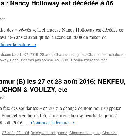
a : Nancy Holloway est décédée à 86
son
aise des « yé-yés », la chanteuse Nancy Holloway est décédée ce
avait 86 ans et avait quitté la scène en 2008 en raison de
tinuer la lecture
→
 décembre
,
1932
,
2019
,
28 août
,
Chanson française
,
Chanson francophone
,
sur
loway
,
Paris
,
T'en vas pas comme ça
,
USA
|
Commentaires fermés
T’en
vas
pas
mur (B) les 27 et 28 août 2016: NEKFEU,
comme
ça
UCHON & VOULZY, etc
:
son
Nancy
Holloway
La fête des solidarités » en 2015 a changé de nom pour s’appeler
est
décédée
 Pour cette édition 2016, la manifestation se tiendra toujours à
à
28 août 2016. …
Continuer la lecture
→
86
ans
6
,
27 août
,
28 août
,
Belgique francophone
,
Chanson française
,
Chanson