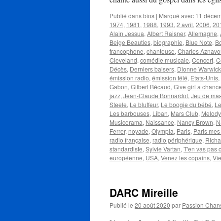
Publié dans
bios
|
Marqué avec
11 déce
1974
,
1981
,
1988
,
1993
,
2 avril
,
2006
,
20
Alain Jessua
,
Albert Raisner
,
Allemagne
,
Beige Beauties
,
biographie
,
Blue Note
,
Bo
francophone
,
chanteuse
,
Charles Aznavo
Cleveland
,
comédie musicale
,
Concert
,
C
Décès
,
Derniers baisers
,
Dionne Warwick
émission radio
,
émission télé
,
Etats-Unis
,
Gabon
,
Gilbert Bécaud
,
Give girl a chanc
jazz
,
Jean-Claude Bonnardot
,
Jeu de ma
Steele
,
Le bluffeur
,
Le boogie du bébé
,
Le
Les barbouses
,
Liban
,
Mars Club
,
Melody
Musicorama
,
Naissance
,
Nancy Brown
,
N
Ferrer
,
noyade
,
Olympia
,
Paris
,
Paris mes
radio française
,
radio périphérique
,
Richa
standardiste
,
Sylvie Vartan
,
T'en vas pas
européenne
,
USA
,
Venez les copains
,
Vie
DARC Mireille
Publié le
20 août 2020
par
Passion Chan