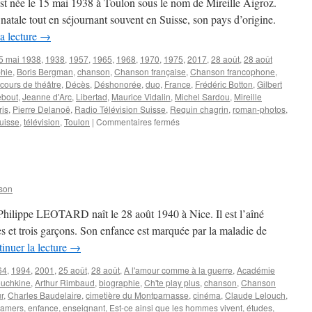
st née le 15 mai 1938 à Toulon sous le nom de Mireille Aigroz.
 natale tout en séjournant souvent en Suisse, son pays d’origine.
a lecture
→
5 mai 1938
,
1938
,
1957
,
1965
,
1968
,
1970
,
1975
,
2017
,
28 août
,
28 août
phie
,
Boris Bergman
,
chanson
,
Chanson française
,
Chanson francophone
,
cours de théâtre
,
Décès
,
Déshonorée
,
duo
,
France
,
Frédéric Botton
,
Gilbert
ebout
,
Jeanne d'Arc
,
Libertad
,
Maurice Vidalin
,
Michel Sardou
,
Mireille
ris
,
Pierre Delanoë
,
Radio Télévision Suisse
,
Requin chagrin
,
roman-photos
,
sur
uisse
,
télévision
,
Toulon
|
Commentaires fermés
DARC
Mireille
son
s Philippe LEOTARD naît le 28 août 1940 à Nice. Il est l’aîné
es et trois garçons. Son enfance est marquée par la maladie de
inuer la lecture
→
64
,
1994
,
2001
,
25 août
,
28 août
,
A l'amour comme à la guerre
,
Académie
ouchkine
,
Arthur Rimbaud
,
biographie
,
Ch'te play plus
,
chanson
,
Chanson
r
,
Charles Baudelaire
,
cimetière du Montparnasse
,
cinéma
,
Claude Lelouch
,
 amers
,
enfance
,
enseignant
,
Est-ce ainsi que les hommes vivent
,
études
,