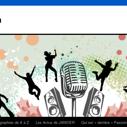
n
graphies de A à Z
.Les Actus de JANVIER
.Qui est « derrière » Passi