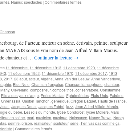
sur
arités
,
Namur
,
spectacles
|
Commentaires fermés
Les
SOLIDARITES
à
Namur
(B)
 Chanson
les
27
bourg, de l’acteur, metteur en scène, écrivain, peintre, sculpteur
et
 Jean MARAIS sous le vrai nom de Jean Alfred Villain-Marais.
28
s de chanteur et …
Continuer la lecture
→
août
2016:
vec
11 décembre
,
11 décembre 1913
,
11 décembre 1920
,
11 décembre
NEKFEU,
1943
,
11 décembre 1952
,
11 décembre 1970
,
11 décembre 2017
,
1913
,
LOUISE
8
,
2017
,
28 août
,
acteur
,
Algérie
,
Anna Van der Leeuw
,
Anne Vanderlove
,
ATTAQUE,
graphie
,
Blue Note
,
Chanson française
,
Chanson francophone
,
chanteur
,
SOUCHON
 Mahy
,
Cleveland
,
compositeur
,
compositrice
,
conservatoire
,
Constantine
,
&
,
Elle a des yeux d'ange
,
Enrico Macias
,
Ephémérides
,
Etats-Unis
,
Extrême
VOULZY,
 Ghrenassia
,
Gaston Tanchon
,
générique
,
Grégori Baquet
,
Hauts de France
,
etc
ovisuel
,
Jacques Douai
,
Jacques Fabbri
,
jazz
,
Jean Alfred Villain-Marais
,
ogie du bébé
,
Les rois du monde
,
lycée Condorcet
,
lycée Molière
,
Mars
tteur en scène
,
mort
,
musicien
,
musique
,
Naissance
,
Nancy Brown
,
Nancy
-Bas
,
peintre
,
prison
,
réalisateur
,
sculpteur
,
série
,
T'en vas pas comme ça
,
sur
oloniste
|
Commentaires fermés
11