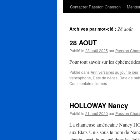
Contacter Passion Chanson
Mention
28 août
Archives par mot-clé :
28 AOUT
Publié le
28 août 2025
par
Passion Chan
Pour tout savoir sur les éphéméride
Publié dans
Anniversaires au jour le jour
francophone
,
Date de décès
,
Date de nai
sur
Commentaires fermés
28
AOUT
HOLLOWAY Nancy
Publié le
21 août 2020
par
Passion Chan
La chanteuse américaine Nancy HO
aux Etats-Unis sous le nom de Nancy 
chante aussi du gospel dans les égl