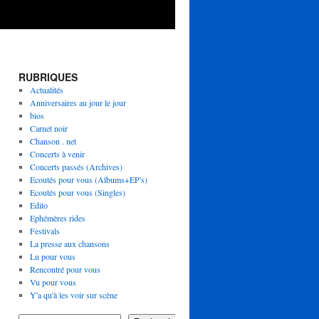
RUBRIQUES
Actualités
Anniversaires au jour le jour
bios
Carnet noir
Chanson . net
Concerts à venir
Concerts passés (Archives)
Ecoutés pour vous (Albums+EP's)
Ecoutés pour vous (Singles)
Edito
Ephémères rides
Festivals
La presse aux chansons
Lu pour vous
Rencontré pour vous
Vu pour vous
Y'a qu'à les voir sur scène