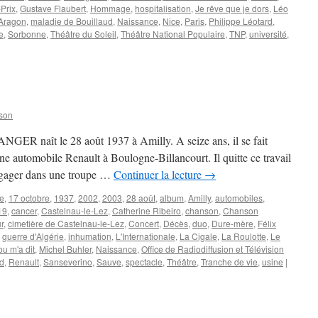
Prix
,
Gustave Flaubert
,
Hommage
,
hospitalisation
,
Je rêve que je dors
,
Léo
 Aragon
,
maladie de Bouillaud
,
Naissance
,
Nice
,
Paris
,
Philippe Léotard
,
e
,
Sorbonne
,
Théâtre du Soleil
,
Théâtre National Populaire
,
TNP
,
université
,
ARD
pe
son
NGER naît le 28 août 1937 à Amilly. A seize ans, il se fait
ne automobile Renault à Boulogne-Billancourt. Il quitte ce travail
engager dans une troupe …
Continuer la lecture
→
re
,
17 octobre
,
1937
,
2002
,
2003
,
28 août
,
album
,
Amilly
,
automobiles
,
19
,
cancer
,
Castelnau-le-Lez
,
Catherine Ribeiro
,
chanson
,
Chanson
r
,
cimetière de Castelnau-le-Lez
,
Concert
,
Décès
,
duo
,
Dure-mère
,
Félix
,
guerre d'Algérie
,
inhumation
,
L'Internationale
,
La Cigale
,
La Roulotte
,
Le
 m'a dit
,
Michel Buhler
,
Naissance
,
Office de Radiodiffusion et Télévision
d
,
Renault
,
Sanseverino
,
Sauve
,
spectacle
,
Théâtre
,
Tranche de vie
,
usine
|