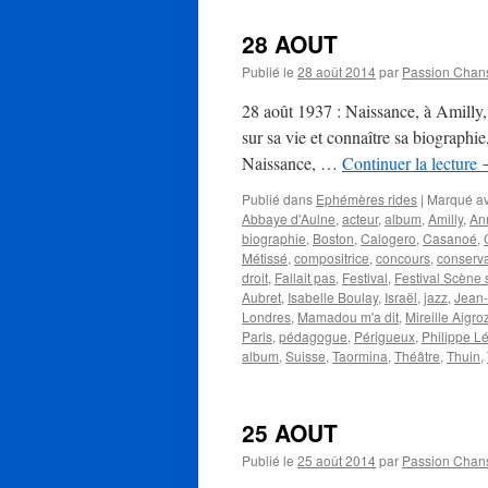
28 AOUT
Publié le
28 août 2014
par
Passion Chan
28 août 1937 : Naissance, à Amill
sur sa vie et connaître sa biographi
Naissance, …
Continuer la lecture
Publié dans
Ephémères rides
|
Marqué a
Abbaye d'Aulne
,
acteur
,
album
,
Amilly
,
An
biographie
,
Boston
,
Calogero
,
Casanoé
,
Métissé
,
compositrice
,
concours
,
conserva
droit
,
Fallait pas
,
Festival
,
Festival Scène
Aubret
,
Isabelle Boulay
,
Israël
,
jazz
,
Jean-
Londres
,
Mamadou m'a dit
,
Mireille Aigro
Paris
,
pédagogue
,
Périgueux
,
Philippe L
album
,
Suisse
,
Taormina
,
Théâtre
,
Thuin
,
25 AOUT
Publié le
25 août 2014
par
Passion Chan