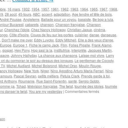
mbre
,
16 mars
,
1932
,
1954
,
1957
,
1961
,
1962
,
1963
,
1964
,
1965
,
1967
,
1968
,
19
,
28 août
,
45-tours
,
ABC
,
accent
,
adaptation
,
Age tendre et tête de bois
,
André Pousse
,
Angleterre
,
Ballade pour un voyou
,
bassiste
,
Be bop a lula
,
njour Bucarest
,
cabarets
,
chanson
,
Chanson française
,
Chanson
ur
,
Cherchez l'idole
,
Chez Nancy Holloway
,
Christian-Jaque
,
cinéma
,
ongo
,
Côte d'Ivoire
,
Coups de feu sur les portes
,
cuisinier
,
danse
,
danseuse
,
,
Don't make me over
,
Eddy Luyckx
,
Eddy Mitchell
,
Elle a des yeux d'ange
,
Europe
,
Europe 1
,
Fiche le camp Jack
,
Film
,
Folies Pigalle
,
Frank Alamo
,
e
,
gospel
,
Hey Pony
,
Hop sasi la la
,
institutrice
,
interprète
,
Jacques Martin
,
ssacre
,
Johnny Hallyday
,
La chance aux chansons
,
Laisse-moi vivre
,
Larry
 cri du cormoran le soir au-dessus des jonques
,
Le gentleman de Cocody
,
 TV
,
Michel Audiard
,
Michel Boisrond
,
Michel Orso
,
Moulin Rouge
,
ancy Holloway
,
New York
,
Niger
,
Nino Agostino Arturo Maria Ferrari
,
Nino
 amours
,
Pascal Sevran
,
petits métiers
,
Petula Clark
,
Prends garde à toi
,
rd Anthony
,
Roumanie
,
Rue Saint-Florentin
,
santé
,
Sergio Gobbi
,
 comme ça
,
Tchad
,
télévision française
,
The twist
,
tournée des idoles
,
tournée
sur
ns danser le twist
,
You are my yesterday
|
Commentaires fermés
HOLLOWAY
Nancy
son