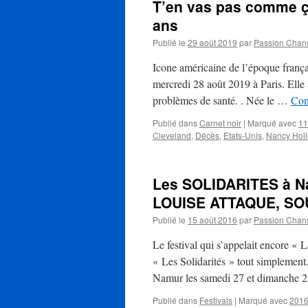
T’en vas pas comme ç
ans
Publié le
29 août 2019
par
Passion Chan
Icone américaine de l’époque franç
mercredi 28 août 2019 à Paris. Elle 
problèmes de santé. . Née le …
Con
Publié dans
Carnet noir
|
Marqué avec
11
Cleveland
,
Décès
,
Etats-Unis
,
Nancy Hol
Les SOLIDARITES à Na
LOUISE ATTAQUE, SO
Publié le
15 août 2016
par
Passion Chan
Le festival qui s’appelait encore « 
« Les Solidarités » tout simplement.
Namur les samedi 27 et dimanche 
Publié dans
Festivals
|
Marqué avec
201