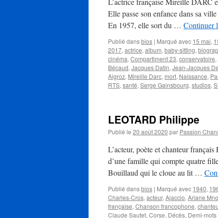
L’actrice française Mireille DARC e
Elle passe son enfance dans sa ville
En 1957, elle sort du …
Continuer l
Publié dans
bios
|
Marqué avec
15 mai
,
1
2017
,
actrice
,
album
,
baby-sitting
,
biogra
cinéma
,
Compartiment 23
,
conservatoire
,
Bécaud
,
Jacques Datin
,
Jean-Jacques D
Aigroz
,
Mireille Darc
,
mort
,
Naissance
,
Pa
RTS
,
santé
,
Serge Gainsbourg
,
studios
,
S
LEOTARD Philippe
Publié le
20 août 2020
par
Passion Chan
L’acteur, poète et chanteur françai
d’une famille qui compte quatre fill
Bouillaud qui le cloue au lit …
Cont
Publié dans
bios
|
Marqué avec
1940
,
19
Charles-Cros
,
acteur
,
Ajaccio
,
Ariane Mn
française
,
Chanson francophone
,
chanteu
Claude Sautet
,
Corse
,
Décès
,
Demi-mots