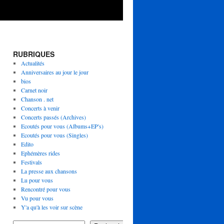
RUBRIQUES
Actualités
Anniversaires au jour le jour
bios
Carnet noir
Chanson . net
Concerts à venir
Concerts passés (Archives)
Ecoutés pour vous (Albums+EP's)
Ecoutés pour vous (Singles)
Edito
Ephémères rides
Festivals
La presse aux chansons
Lu pour vous
Rencontré pour vous
Vu pour vous
Y'a qu'à les voir sur scène