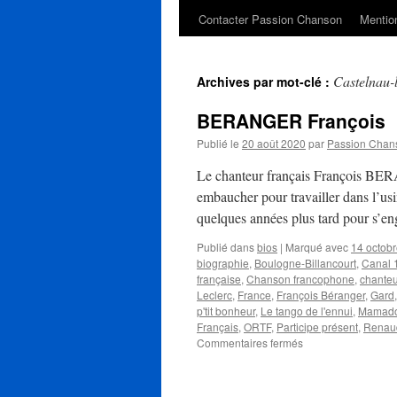
Contacter Passion Chanson
Mention
Castelnau-
Archives par mot-clé :
BERANGER François
Publié le
20 août 2020
par
Passion Chan
Le chanteur français François BERA
embaucher pour travailler dans l’usi
quelques années plus tard pour s’
Publié dans
bios
|
Marqué avec
14 octob
biographie
,
Boulogne-Billancourt
,
Canal 
française
,
Chanson francophone
,
chanteu
Leclerc
,
France
,
François Béranger
,
Gard
p'tit bonheur
,
Le tango de l'ennui
,
Mamadou
Français
,
ORTF
,
Participe présent
,
Renau
sur
Commentaires fermés
BERANGER
François