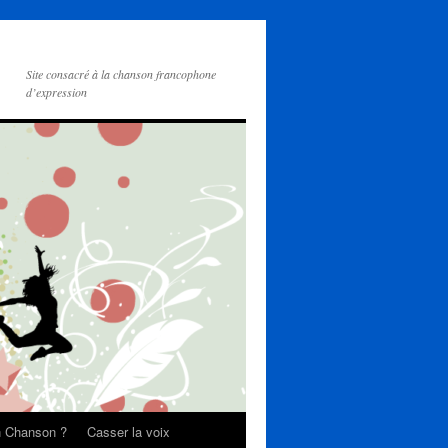
Site consacré à la chanson francophone
d’expression
on Chanson ?
Casser la voix