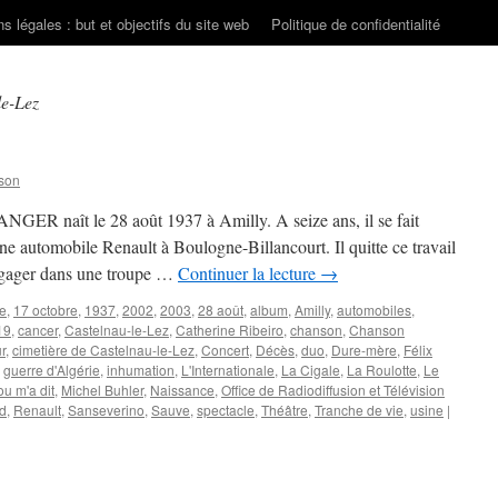
s légales : but et objectifs du site web
Politique de confidentialité
le-Lez
son
NGER naît le 28 août 1937 à Amilly. A seize ans, il se fait
ne automobile Renault à Boulogne-Billancourt. Il quitte ce travail
engager dans une troupe …
Continuer la lecture
→
re
,
17 octobre
,
1937
,
2002
,
2003
,
28 août
,
album
,
Amilly
,
automobiles
,
19
,
cancer
,
Castelnau-le-Lez
,
Catherine Ribeiro
,
chanson
,
Chanson
r
,
cimetière de Castelnau-le-Lez
,
Concert
,
Décès
,
duo
,
Dure-mère
,
Félix
,
guerre d'Algérie
,
inhumation
,
L'Internationale
,
La Cigale
,
La Roulotte
,
Le
 m'a dit
,
Michel Buhler
,
Naissance
,
Office de Radiodiffusion et Télévision
d
,
Renault
,
Sanseverino
,
Sauve
,
spectacle
,
Théâtre
,
Tranche de vie
,
usine
|