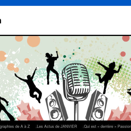
n
graphies de A à Z
.Les Actus de JANVIER
.Qui est « derrière » Passi