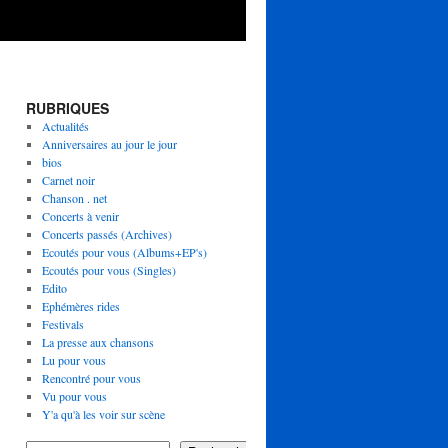
RUBRIQUES
Actualités
Anniversaires au jour le jour
bios
Carnet noir
Chanson . net
Concerts à venir
Concerts passés (Archives)
Ecoutés pour vous (Albums+EP's)
Ecoutés pour vous (Singles)
Edito
Ephémères rides
Festivals
La presse aux chansons
Lu pour vous
Rencontré pour vous
Vu pour vous
Y'a qu'à les voir sur scène