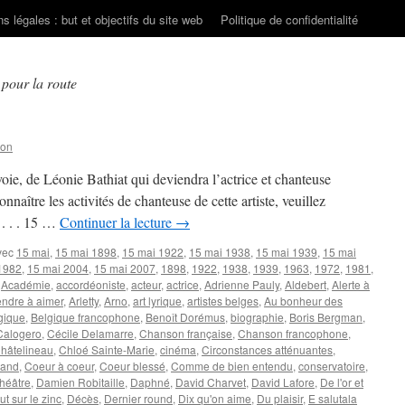
s légales : but et objectifs du site web
Politique de confidentialité
pour la route
son
ie, de Léonie Bathiat qui deviendra l’actrice et chanteuse
ître les activités de chanteuse de cette artiste, veuillez
. . . 15 …
Continuer la lecture
→
vec
15 mai
,
15 mai 1898
,
15 mai 1922
,
15 mai 1938
,
15 mai 1939
,
15 mai
1982
,
15 mai 2004
,
15 mai 2007
,
1898
,
1922
,
1938
,
1939
,
1963
,
1972
,
1981
,
,
Académie
,
accordéoniste
,
acteur
,
actrice
,
Adrienne Pauly
,
Aldebert
,
Alerte à
ndre à aimer
,
Arletty
,
Arno
,
art lyrique
,
artistes belges
,
Au bonheur des
gique
,
Belgique francophone
,
Benoît Dorémus
,
biographie
,
Boris Bergman
,
Calogero
,
Cécile Delamarre
,
Chanson française
,
Chanson francophone
,
hâtelineau
,
Chloé Sainte-Marie
,
cinéma
,
Circonstances atténuantes
,
rand
,
Coeur à coeur
,
Coeur blessé
,
Comme de bien entendu
,
conservatoire
,
théâtre
,
Damien Robitaille
,
Daphné
,
David Charvet
,
David Lafore
,
De l'or et
t sur le zinc
,
Décès
,
Dernier round
,
Dix qu'on aime
,
Du plaisir
,
E salutala