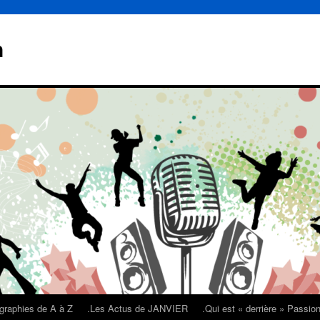
n
graphies de A à Z
.Les Actus de JANVIER
.Qui est « derrière » Passi