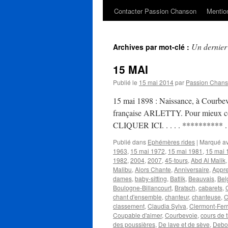
Contacter Passion Chanson
Mention
Un dernier 
Archives par mot-clé :
15 MAI
Publié le
15 mai 2014
par
Passion Chan
15 mai 1898 : Naissance, à Courbevo
française ARLETTY. Pour mieux conna
CLIQUER ICI. . . . . ********** . 
Publié dans
Ephémères rides
|
Marqué a
1963
,
15 mai 1972
,
15 mai 1981
,
15 mai 
1982
,
2004
,
2007
,
45-tours
,
Abd Al Malik
Malibu
,
Alors Chante
,
Anniversaire
,
Appre
dames
,
baby-sitting
,
Batlik
,
Beauvais
,
Bel
Boulogne-Billancourt
,
Bratsch
,
cabarets
,
chant d'ensemble
,
chanteur
,
chanteuse
,
C
classement
,
Claudia Sylva
,
Clermont-Fer
Coupable d'aimer
,
Courbevoie
,
cours de 
des poussières
,
De lave et de sève
,
Debou