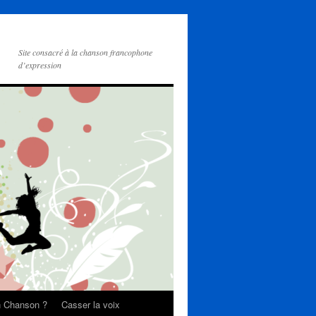
Site consacré à la chanson francophone
d’expression
on Chanson ?
Casser la voix