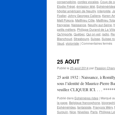
conservatoire
,
cordes vocales
,
Coup de c
Elodie Frégé
,
émission télé
,
Ephéméride
hôpital américain de Neuilly
,
interprète
,
J
Fostier
,
Johny Georges Callens
,
Keren A
Matt Pokora
,
Matthieu Côte
,
Matthieu Tota
française
,
Naissance
,
Neuilly-sur-Seine
,
petits métiers
,
Philippe Durand de La Vill
Qu'importe
,
Québec
,
Qui on est
,
radio
,
Re
Blanchoud
,
Strasbourg
,
Suisse
,
Suisse r
su
Vaud
,
violoniste
|
Commentaires fermés
2
S
25 AOUT
Publié le
25 août 2014
par
Passion Chan
25 août 1932 : Naissance, à Romilly
sous l’identité de Maurice-Pierre Bar
veuillez CLIQUER ICI. . . . *****
Publié dans
Ephémères rides
|
Marqué a
la page
,
Belgique francophone
,
biograph
Ephémérides
,
fantaisiste
,
François Wéry
,
Surquin
,
Nice
,
Nivelles
,
Paris
,
Philippe Lé