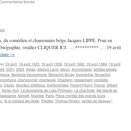
sur
Commentaires fermés
25
AOUT
son
les, du comédien et chansonnier belge Jacques LIPPE. Pour en
sa biographie, veuillez CLIQUER ICI. . . . ********** . . . 19 avril
ecture
→
vec
19 avril
,
19 avril 1925
,
19 avril 1959
,
19 avril 1962
,
19 avril 1984
,
19 avril
984
,
2001
,
2003
,
Aglaë
,
Ailleurs Land
,
album
,
Anniversaire
,
artistes belges
,
lgique
,
Belgique francophone
,
Benjamin Biolay
,
biographie
,
Bruxelles
,
ancophone
,
chansonnier
,
chanteuse
,
Charleroi
,
classement
,
comédie
,
rs
,
Décès
,
directeur artistique
,
Ephémérides
,
Florent Pagny
,
France
,
Gilbert
e
,
Keren Ann
,
La biographie de Luka Philipsen
,
Le chat botté
,
Ma liberté de
Naissance
,
Négatif
,
Nivelles
,
Paris
,
Pièce montée des grands jours
,
ec
,
Si je croisais tes chats
,
Théâtre
,
Thomas Fersen
,
ventes de disques
|