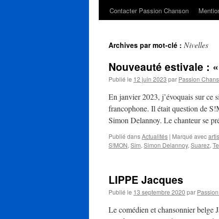
Contacter Passion Chanson
Mention
Nivelles
Archives par mot-clé :
Nouveauté estivale : «
Publié le
12 juin 2023
par
Passion Chan
En janvier 2023, j’évoquais sur ce 
francophone. Il était question de S
Simon Delannoy. Le chanteur se pr
Publié dans
Actualités
|
Marqué avec
arti
S!MON
,
Sim
,
Simon Delannoy
,
Suarez
,
Te
LIPPE Jacques
Publié le
13 septembre 2020
par
Passio
Le comédien et chansonnier belge Ja