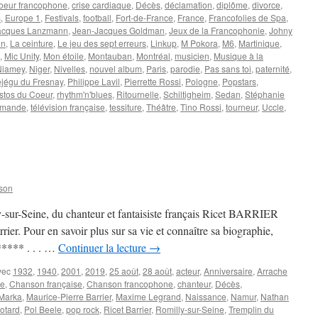
oeur francophone
,
crise cardiaque
,
Décès
,
déclamation
,
diplôme
,
divorce
,
s
,
Europe 1
,
Festivals
,
football
,
Fort-de-France
,
France
,
Francofolies de Spa
,
acques Lanzmann
,
Jean-Jacques Goldman
,
Jeux de la Francophonie
,
Johny
nn
,
La ceinture
,
Le jeu des sept erreurs
,
Linkup
,
M Pokora
,
M6
,
Martinique
,
,
Mic Unity
,
Mon étoile
,
Montauban
,
Montréal
,
musicien
,
Musique à la
Niamey
,
Niger
,
Nivelles
,
nouvel album
,
Paris
,
parodie
,
Pas sans toi
,
paternité
,
ejégu du Fresnay
,
Philippe Lavil
,
Pierrette Rossi
,
Pologne
,
Popstars
,
stos du Coeur
,
rhythm'n'blues
,
Ritournelle
,
Schiltigheim
,
Sedan
,
Stéphanie
omande
,
télévision française
,
tessiture
,
Théâtre
,
Tino Rossi
,
tourneur
,
Uccle
,
r
6
EPTEMBRE
son
-sur-Seine, du chanteur et fantaisiste français Ricet BARRIER
rier. Pour en savoir plus sur sa vie et connaître sa biographie,
***** . . . …
Continuer la lecture
→
vec
1932
,
1940
,
2001
,
2019
,
25 août
,
28 août
,
acteur
,
Anniversaire
,
Arrache
ie
,
Chanson française
,
Chanson francophone
,
chanteur
,
Décès
,
Marka
,
Maurice-Pierre Barrier
,
Maxime Legrand
,
Naissance
,
Namur
,
Nathan
otard
,
Pol Beele
,
pop rock
,
Ricet Barrier
,
Romilly-sur-Seine
,
Tremplin du