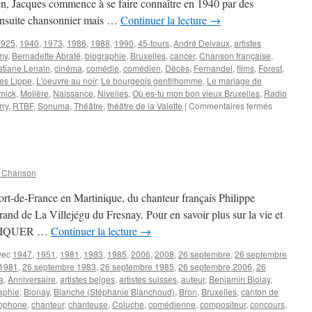
n, Jacques commence à se faire connaître en 1940 par des
 ensuite chansonnier mais …
Continuer la lecture
→
1925
,
1940
,
1973
,
1986
,
1988
,
1990
,
45-tours
,
André Delvaux
,
artistes
my
,
Bernadette Abraté
,
biographie
,
Bruxelles
,
cancer
,
Chanson française
,
stiane Lenain
,
cinéma
,
comédie
,
comédien
,
Décès
,
Fernandel
,
films
,
Forest
,
es Lippe
,
L'oeuvre au noir
,
Le bourgeois gentilhomme
,
Le mariage de
mick
,
Molière
,
Naissance
,
Nivelles
,
Où es-tu mon bon vieux Bruxelles
,
Radio
sur
rry
,
RTBF
,
Sonuma
,
Théâtre
,
théâtre de la Valette
|
Commentaires fermés
LIPPE
Jacques
n Chanson
rt-de-France en Martinique, du chanteur français Philippe
d de La Villejégu du Fresnay. Pour en savoir plus sur la vie et
ez CLIQUER …
Continuer la lecture
→
vec
1947
,
1951
,
1981
,
1983
,
1985
,
2006
,
2008
,
26 septembre
,
26 septembre
 1981
,
26 septembre 1983
,
26 septembre 1985
,
26 septembre 2006
,
26
a
,
Anniversaire
,
artistes belges
,
artistes suisses
,
auteur
,
Benjamin Biolay
,
aphie
,
Bionay
,
Blanche (Stéphanie Blanchoud)
,
Bron
,
Bruxelles
,
canton de
cophone
,
chanteur
,
chanteuse
,
Coluche
,
comédienne
,
compositeur
,
concours
,