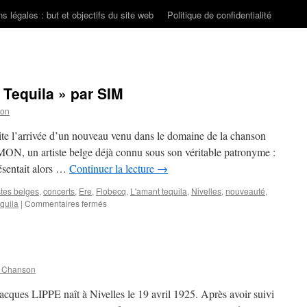
s légales : but et objectifs du site web
Politique de confidentialité
 Tequila » par SIM
son
site l’arrivée d’un nouveau venu dans le domaine de la chanson
!MON, un artiste belge déjà connu sous son véritable patronyme :
ésentait alors …
Continuer la lecture
→
stes belges
,
concerts
,
Ere
,
Flobecq
,
L'amant tequila
,
Nivelles
,
nouveauté
,
sur
quila
|
Commentaires fermés
Nouveauté
estivale
:
« Tequila »
par
n Chanson
SIM
cques LIPPE naît à Nivelles le 19 avril 1925. Après avoir suivi