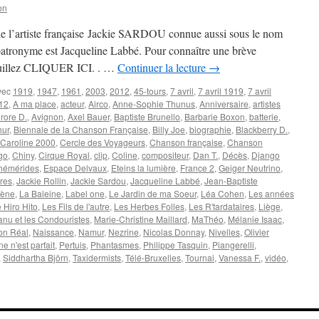
on
 de l’artiste française Jackie SARDOU connue aussi sous le nom
 patronyme est Jacqueline Labbé. Pour connaître une brève
veuillez CLIQUER ICI. . …
Continuer la lecture
→
vec
1919
,
1947
,
1961
,
2003
,
2012
,
45-tours
,
7 avril
,
7 avril 1919
,
7 avril
012
,
A ma place
,
acteur
,
Airco
,
Anne-Sophie Thunus
,
Anniversaire
,
artistes
rore D.
,
Avignon
,
Axel Bauer
,
Baptiste Brunello
,
Barbarie Boxon
,
batterie
,
hur
,
Biennale de la Chanson Française
,
Billy Joe
,
biographie
,
Blackberry D.
,
Caroline 2000
,
Cercle des Voyageurs
,
Chanson française
,
Chanson
go
,
Chiny
,
Cirque Royal
,
clip
,
Coline
,
compositeur
,
Dan T.
,
Décès
,
Django
hémérides
,
Espace Delvaux
,
Eteins la lumière
,
France 2
,
Geiger Neutrino
,
dres
,
Jackie Rollin
,
Jackie Sardou
,
Jacqueline Labbé
,
Jean-Baptiste
cène
,
La Baleine
,
Label one
,
Le Jardin de ma Soeur
,
Léa Cohen
,
Les années
e Hiro Hito
,
Les Fils de l'autre
,
Les Herbes Folles
,
Les R'tardataires
,
Liège
,
nu et les Condouristes
,
Marie-Christine Maillard
,
MaThéo
,
Mélanie Isaac
,
on Réal
,
Naissance
,
Namur
,
Nezrine
,
Nicolas Donnay
,
Nivelles
,
Olivier
e n'est parfait
,
Pertuis
,
Phantasmes
,
Philippe Tasquin
,
Piangerelli
,
,
Siddhartha Björn
,
Taxidermists
,
Télé-Bruxelles
,
Tournai
,
Vanessa F.
,
vidéo
,