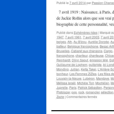
Publié le
7 avril 2014
par
Passion Chans
7 avril 1919 : Naissance, à Paris,
de Jackie Rollin alors que son vrai
biographie de cette personnalité, 
Publié dans
Ephémères rides
|
Marqué a
1947
,
7 avril 1961
,
7 avril 2003
,
7 avril 2
belges
,
Ath
,
Au B'Izou
,
Aurélie Dorzée
,
Au
batteur
,
Belgique francophone
,
Besac Art
Bruxelles
,
Cabaret aux chansons
,
Cargo
,
francophone
,
chanteur
,
chanteuse
,
Chica
Reinhardt
,
Djinn Saout
,
émission télé
,
Ep
Guillaume de Lophem
,
guitariste
,
Ici Lon
Mondino
,
Jullian
,
Keita Takei
,
L'Arrière-S
bonheur
,
Les Femmes ZiZies
,
Les filles d
Louvain-la-Neuve
,
Lubéron
,
Mandaye
,
Ma
Mélissa Israël
,
Michèle Torr
,
Mochélan
,
M
Juprelle
,
Paris
,
Patrick Sébastien
,
Personn
Pistolazer
,
pop
,
rock
,
romancier
,
sélection
sur
Zazie
|
Commentaires fermés
7
AVRIL