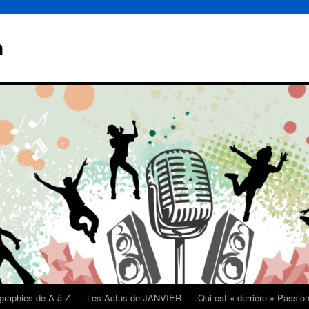
n
graphies de A à Z
.Les Actus de JANVIER
.Qui est « derrière » Passi