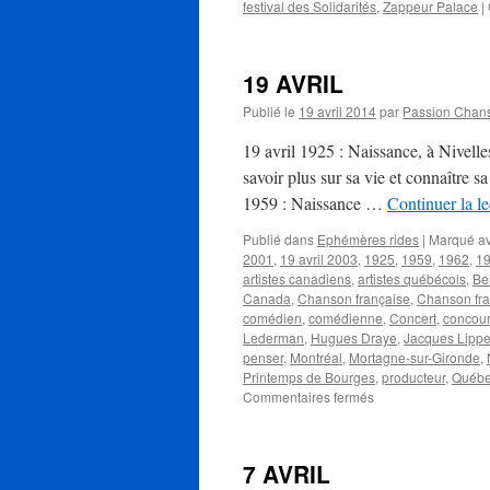
festival des Solidarités
,
Zappeur Palace
|
19 AVRIL
Publié le
19 avril 2014
par
Passion Chan
19 avril 1925 : Naissance, à Nivel
savoir plus sur sa vie et connaître 
1959 : Naissance …
Continuer la l
Publié dans
Ephémères rides
|
Marqué a
2001
,
19 avril 2003
,
1925
,
1959
,
1962
,
1
artistes canadiens
,
artistes québécois
,
Be
Canada
,
Chanson française
,
Chanson fr
comédien
,
comédienne
,
Concert
,
concou
Lederman
,
Hugues Draye
,
Jacques Lipp
penser
,
Montréal
,
Mortagne-sur-Gironde
,
Printemps de Bourges
,
producteur
,
Québ
sur
Commentaires fermés
19
AVRIL
7 AVRIL