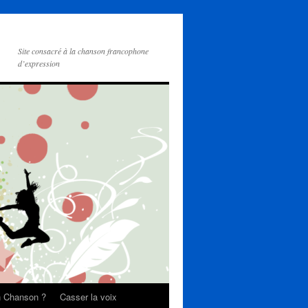
Site consacré à la chanson francophone
d’expression
on Chanson ?
Casser la voix