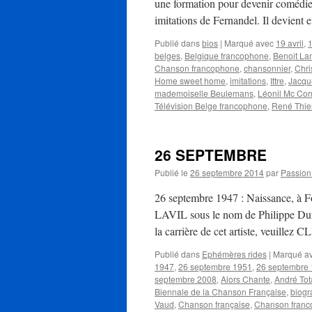
une formation pour devenir comédie
imitations de Fernandel. Il devient
Publié dans
bios
|
Marqué avec
19 avril
,
belges
,
Belgique francophone
,
Benoit La
Chanson francophone
,
chansonnier
,
Chri
Home sweet home
,
imitations
,
Ittre
,
Jacqu
mademoiselle Beulemans
,
Léonil Mc Cor
Télévision Belge francophone
,
René Thie
26 SEPTEMBRE
Publié le
26 septembre 2014
par
Passio
26 septembre 1947 : Naissance, à Fo
LAVIL sous le nom de Philippe Duran
la carrière de cet artiste, veuill
Publié dans
Ephémères rides
|
Marqué a
1947
,
26 septembre 1951
,
26 septembre
septembre 2008
,
Alors Chante
,
André Tot
Biennale de la Chanson Française
,
biogr
Vaud
,
Chanson française
,
Chanson fran