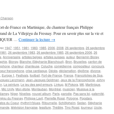
Zizi
n Chanson
rt-de-France en Martinique, du chanteur français Philippe
d de La Villejégu du Fresnay. Pour en savoir plus sur la vie et
ez CLIQUER …
Continuer la lecture
→
vec
1947
,
1951
,
1981
,
1983
,
1985
,
2006
,
2008
,
26 septembre
,
26 septembre
 1981
,
26 septembre 1983
,
26 septembre 1985
,
26 septembre 2006
,
26
a
,
Anniversaire
,
artistes belges
,
artistes suisses
,
auteur
,
Benjamin Biolay
,
aphie
,
Bionay
,
Blanche (Stéphanie Blanchoud)
,
Bron
,
Bruxelles
,
canton de
cophone
,
chanteur
,
chanteuse
,
Coluche
,
comédienne
,
compositeur
,
concours
,
oeur francophone
,
crise cardiaque
,
Décès
,
déclamation
,
diplôme
,
divorce
,
s
,
Europe 1
,
Festivals
,
football
,
Fort-de-France
,
France
,
Francofolies de Spa
,
acques Lanzmann
,
Jean-Jacques Goldman
,
Jeux de la Francophonie
,
Johny
nn
,
La ceinture
,
Le jeu des sept erreurs
,
Linkup
,
M Pokora
,
M6
,
Martinique
,
,
Mic Unity
,
Mon étoile
,
Montauban
,
Montréal
,
musicien
,
Musique à la
Niamey
,
Niger
,
Nivelles
,
nouvel album
,
Paris
,
parodie
,
Pas sans toi
,
paternité
,
ejégu du Fresnay
,
Philippe Lavil
,
Pierrette Rossi
,
Pologne
,
Popstars
,
stos du Coeur
,
rhythm'n'blues
,
Ritournelle
,
Schiltigheim
,
Sedan
,
Stéphanie
omande
,
télévision française
,
tessiture
,
Théâtre
,
Tino Rossi
,
tourneur
,
Uccle
,
r