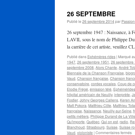
26 SEPTEMBRE
Publié le
26 septembre 2014
par
Passio
26 septembre 1947 : Naissance, à Fo
LAVIL sous le nom de Philippe Duran
la carrière de cet artiste, veuill
Publié dans
Ephémères rides
|
Marqué a
1947
,
26 septembre 1951
,
26 septembre
septembre 2008
,
Alors Chante
,
André Tot
Biennale de la Chanson Française
,
biogr
Vaud
,
Chanson française
,
Chanson fran
conservatoire
,
cordes vocales
,
Coup de c
Elodie Frégé
,
émission télé
,
Ephéméride
hôpital américain de Neuilly
,
interprète
,
J
Fostier
,
Johny Georges Callens
,
Keren A
Matt Pokora
,
Matthieu Côte
,
Matthieu Tota
française
,
Naissance
,
Neuilly-sur-Seine
,
petits métiers
,
Philippe Durand de La Vill
Qu'importe
,
Québec
,
Qui on est
,
radio
,
Re
Blanchoud
,
Strasbourg
,
Suisse
,
Suisse r
su
Vaud
,
violoniste
|
Commentaires fermés