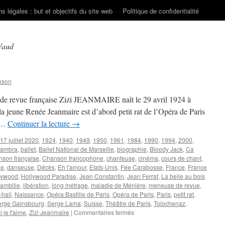
s légales : but et objectifs du site web
Politique de confidentialité
Vaud
nson
 de revue française Zizi JEANMAIRE naît le 29 avril 1924 à
a jeune Renée Jeanmaire est d’abord petit rat de l’Opéra de Paris
. …
Continuer la lecture
→
17 juillet 2020
,
1924
,
1940
,
1949
,
1950
,
1961
,
1984
,
1990
,
1994
,
2000
,
hambra
,
ballet
,
Ballet National de Marseille
,
biographie
,
Bloody Jack
,
Ca
son française
,
Chanson francophone
,
chanteuse
,
cinéma
,
cours de chant
,
ue
,
danseuse
,
Décès
,
Eh l'amour
,
Etats-Unis
,
Fée Carabosse
,
France
,
France
lywood
,
Hollywood Paradise
,
Jean Constantin
,
Jean Ferrat
,
La belle au bois
ambille
,
libération
,
long métrage
,
maladie de Ménière
,
meneuse de revue
,
-hall
,
Naissance
,
Opéra Bastille de Paris
,
Opéra de Paris
,
Paris
,
petit rat
,
erge Gainsbourg
,
Serge Lama
,
Suisse
,
Théâtre de Paris
,
Tolochenaz
,
sur
i je t'aime
,
Zizi Jeanmaire
|
Commentaires fermés
JEANMAIRE