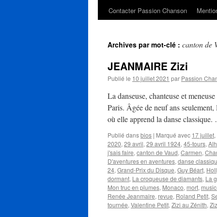
Contacter Passion Chanson
Mention
canton de 
Archives par mot-clé :
JEANMAIRE Zizi
Publié le
10 juillet 2021
par
Passion Cha
La danseuse, chanteuse et meneuse
Paris. Âgée de neuf ans seulement, l
où elle apprend la danse classique
Publié dans
bios
|
Marqué avec
17 juillet
,
2020
,
29 avril
,
29 avril 1924
,
45-tours
,
Al
j'sais faire
,
canton de Vaud
,
Carmen
,
Chan
D'aventures en aventures
,
danse classiq
24
,
Grand-Prix du Disque
,
Guy Béart
,
Hol
dormant
,
La croqueuse de diamants
,
La g
Mon truc en plumes
,
Monaco
,
mort
,
music
Renée Jeanmaire
,
revue
,
Roland Petit
,
S
tournée
,
Valentine Petit
,
Zizi au Zénith
,
Ziz