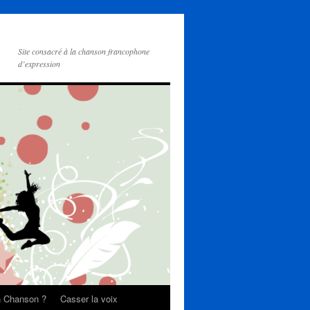
Site consacré à la chanson francophone
d’expression
on Chanson ?
Casser la voix