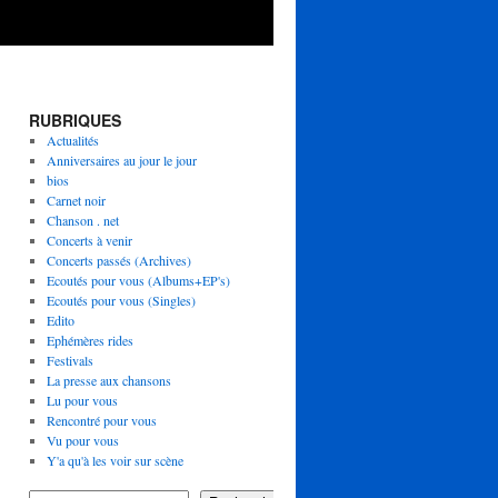
RUBRIQUES
Actualités
Anniversaires au jour le jour
bios
Carnet noir
Chanson . net
Concerts à venir
Concerts passés (Archives)
Ecoutés pour vous (Albums+EP's)
Ecoutés pour vous (Singles)
Edito
Ephémères rides
Festivals
La presse aux chansons
Lu pour vous
Rencontré pour vous
Vu pour vous
Y'a qu'à les voir sur scène