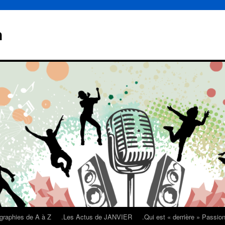
n
graphies de A à Z
.Les Actus de JANVIER
.Qui est « derrière » Passi