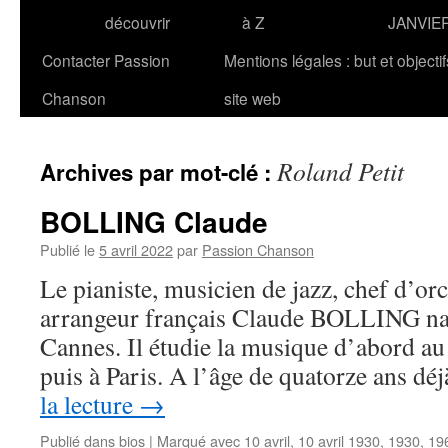
découvrir
à Z
JANVIE
Contacter Passion
Mentions légales : but et objecti
Chanson
site web
Roland Petit
Archives par mot-clé :
BOLLING Claude
Publié le
5 avril 2022
par
Passion Chanson
Le pianiste, musicien de jazz, chef d’or
arrangeur français Claude BOLLING naît
Cannes. Il étudie la musique d’abord au
puis à Paris. A l’âge de quatorze ans dé
la lecture
→
Publié dans
bios
|
Marqué avec
10 avril
,
10 avril 1930
,
1930
,
19