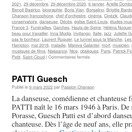
2021
,
29 décembre
,
29 décembre 2020
,
6 janvier
,
Arielle Domb
Benoit Basirico
,
biographie
,
Boris Vian
,
Borsalino
,
Brigitte Bardo
Chanson francophone
,
chef d'orchestre
,
cinéma
,
Cinézik
,
Claude
conservatoire
,
danseuse
,
Décès
,
église Saint-Louis
,
études mus
France 3
,
Funérailles
,
Garches
,
Hauts-de-Seine
,
Héléna Noguer
beau pour travailler
,
Inna Modja
,
Invitango
,
Italie
,
jazz
,
Juliette 
pas le bonheur
,
Laurent Ruquier
,
Le tunnel sous la Manche
,
Les
Hampton
,
mai 2018
,
maladie
,
Mareva Galanter
,
mort
,
musicien
,
musiques de films
,
Naissance
,
Nice
,
obsèques
,
Paris
,
Patrick Fio
sur
Petit
,
Saint-Cloud
|
Commentaires fermés
BOLLING
Claude
PATTI Guesch
Publié le
9 mars 2022
par
Passion Chanson
La danseuse, comédienne et chanteuse 
PATTI naît le 16 mars 1946 à Paris. De 
Porasse, Guesch Patti est d’abord danseu
chanteuse. Dès l’âge de neuf ans, elle pr