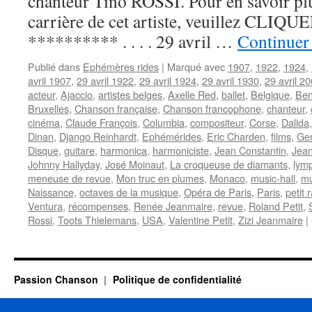
chanteur Tino ROSSI. Pour en savoir plus
carrière de cet artiste, veuillez CLIQUER 
********** . . . . 29 avril …
Continuer 
Publié dans
Ephémères rides
|
Marqué avec
1907
,
1922
,
1924
,
avril 1907
,
29 avril 1922
,
29 avril 1924
,
29 avril 1930
,
29 avril 2
acteur
,
Ajaccio
,
artistes belges
,
Axelle Red
,
ballet
,
Belgique
,
Ben
Bruxelles
,
Chanson française
,
Chanson francophone
,
chanteur
,
cinéma
,
Claude François
,
Columbia
,
compositeur
,
Corse
,
Dalida
Dinan
,
Django Reinhardt
,
Ephémérides
,
Eric Charden
,
films
,
Gen
Disque
,
guitare
,
harmonica
,
harmoniciste
,
Jean Constantin
,
Jean
Johnny Hallyday
,
José Moinaut
,
La croqueuse de diamants
,
lym
meneuse de revue
,
Mon truc en plumes
,
Monaco
,
music-hall
,
mu
Naissance
,
octaves de la musique
,
Opéra de Paris
,
Paris
,
petit r
Ventura
,
récompenses
,
Renée Jeanmaire
,
revue
,
Roland Petit
,
Rossi
,
Toots Thielemans
,
USA
,
Valentine Petit
,
Zizi Jeanmaire
|
Passion Chanson
Politique de confidentialité