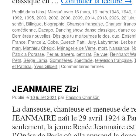
classique en …
Continuer la lecture
→
Publié dans
bios
|
Marqué avec
16 mars
,
16 mars 1946
,
1946
,
1
1992
,
1995
,
2000
,
2002
,
2006
,
2009
,
2014
,
2018
,
2026
,
22 juin
schön
,
Bilingue
,
biographie
,
Chanson française
,
Chanson franc
comédienne
,
Dacapo
,
Dancing show
,
danse classique
,
danse co
Dernières nouvelles
,
Dès que tu me tournes le dos
,
duo
,
Ensem
France
,
France 2
,
Gobe
,
Guesch Patti
,
Jury
,
Labyrinthe
,
Let be 
mari
,
Matthieu Chédid
,
Ménagerie de Verre
,
mort
,
Naissance
,
N
Patricia Porasse
,
Per au travers
,
petit rat
,
Re-vue
,
Reinhardt W
Petit
,
Serge Lama
,
Somnifères
,
spectacle
,
télévision française
,
sur
et Patricia
,
Yves Gilbert
|
Commentaires fermés
PATTI
Guesch
JEANMAIRE Zizi
Publié le
10 juillet 2021
par
Passion Chanson
La danseuse, chanteuse et meneuse de re
JEANMAIRE naît le 29 avril 1924 à Par
seulement, la jeune Renée Jeanmaire est 
l’Opéra de Paris où elle apprend la dan