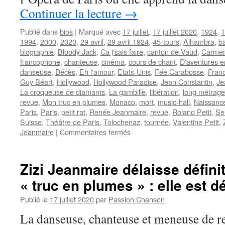
Continuer la lecture
→
Publié dans
bios
|
Marqué avec
17 juillet
,
17 juillet 2020
,
1924
,
1
1994
,
2000
,
2020
,
29 avril
,
29 avril 1924
,
45-tours
,
Alhambra
,
ba
biographie
,
Bloody Jack
,
Ca j'sais faire
,
canton de Vaud
,
Carme
francophone
,
chanteuse
,
cinéma
,
cours de chant
,
D'aventures e
danseuse
,
Décès
,
Eh l'amour
,
Etats-Unis
,
Fée Carabosse
,
Fran
Guy Béart
,
Hollywood
,
Hollywood Paradise
,
Jean Constantin
,
Je
La croqueuse de diamants
,
La gambille
,
libération
,
long métrage
revue
,
Mon truc en plumes
,
Monaco
,
mort
,
music-hall
,
Naissanc
Paris
,
Paris
,
petit rat
,
Renée Jeanmaire
,
revue
,
Roland Petit
,
Se
Suisse
,
Théâtre de Paris
,
Tolochenaz
,
tournée
,
Valentine Petit
,
sur
Jeanmaire
|
Commentaires fermés
JEANMAIRE
Zizi
Zizi Jeanmaire délaisse défin
« truc en plumes » : elle est 
Publié le
17 juillet 2020
par
Passion Chanson
La danseuse, chanteuse et meneuse de re