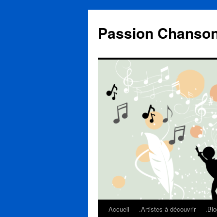
Aller
au
Passion Chanso
contenu
Accueil
.Artistes à découvrir
.Bio