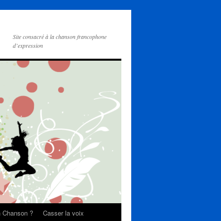
Site consacré à la chanson francophone
d’expression
on Chanson ?
Casser la voix