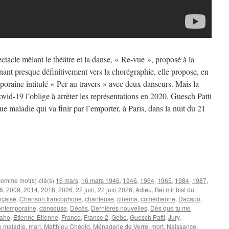
ectacle mêlant le théâtre et la danse, « Re-vue », proposé à la
ant presque définitivement vers la chorégraphie, elle propose, en
oraine intitulé « Per au travers » avec deux danseurs. Mais la
ovid-19 l’oblige à arrêter les représentations en 2020. Guesch Patti
gue maladie qui va finir par l’emporter, à Paris, dans la nuit du 21
 comme mot(s)-clé(s)
16 mars
,
16 mars 1946
,
1946
,
1964
,
1965
,
1984
,
1987
,
6
,
2009
,
2014
,
2018
,
2026
,
22 juin
,
22 juin 2026
,
Adieu
,
Bei mir bist du
nçaise
,
Chanson francophone
,
chanteuse
,
cinéma
,
comédienne
,
Dacapo
,
ontemporaine
,
danseuse
,
Décès
,
Dernières nouvelles
,
Dès que tu me
Daho
,
Etienne-Etienne
,
France
,
France 2
,
Gobe
,
Guesch Patti
,
Jury
,
e maladie
,
mari
,
Matthieu Chédid
,
Ménagerie de Verre
,
mort
,
Naissance
,