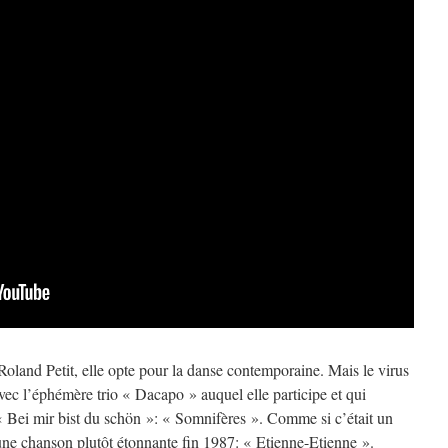
 Roland Petit, elle opte pour la danse contemporaine. Mais le virus
vec l’éphémère trio « Dacapo » auquel elle participe et qui
 « Bei mir bist du schön »: « Somnifères ». Comme si c’était un
o une chanson plutôt étonnante fin 1987: « Etienne-Etienne ».