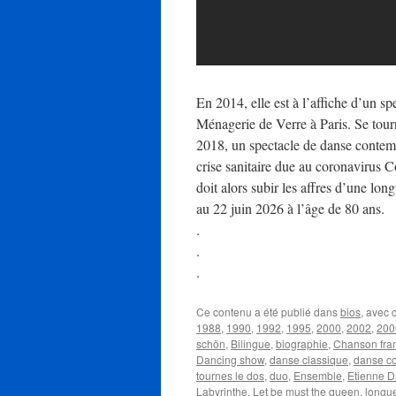
En 2014, elle est à l’affiche d’un sp
Ménagerie de Verre à Paris. Se tourn
2018, un spectacle de danse contemp
crise sanitaire due au coronavirus C
doit alors subir les affres d’une lon
au 22 juin 2026 à l’âge de 80 ans.
.
.
.
Ce contenu a été publié dans
bios
, avec
1988
,
1990
,
1992
,
1995
,
2000
,
2002
,
200
schön
,
Bilingue
,
biographie
,
Chanson fra
Dancing show
,
danse classique
,
danse c
tournes le dos
,
duo
,
Ensemble
,
Etienne 
Labyrinthe
,
Let be must the queen
,
longu